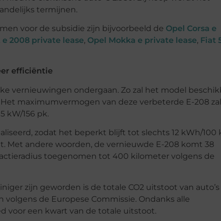
aandelijks termijnen.
men voor de subsidie zijn bijvoorbeeld de
Opel Corsa e
e 2008 private lease
,
Opel Mokka e private lease
,
Fiat 
r efficiëntie
ijke vernieuwingen ondergaan. Zo zal het model beschik
8. Het maximumvermogen van deze verbeterde E-208 za
5 kW/156 pk.
iseerd, zodat het beperkt blijft tot slechts 12 kWh/100
ijgt. Met andere woorden, de vernieuwde E-208 komt 38
e actieradius toegenomen tot 400 kilometer volgens de
niger zijn geworden is de totale CO2 uitstoot van auto’s
n volgens de Europese Commissie. Ondanks alle
d voor een kwart van de totale uitstoot.