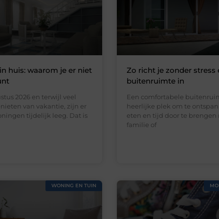
in huis: waarom je er niet
Zo richt je zonder stress 
unt
buitenruimte in
stus 2026 en terwijl veel
Een comfortabele buitenruim
ieten van vakantie, zijn er
heerlijke plek om te ontspan
ningen tijdelijk leeg. Dat is
eten en tijd door te brengen
familie of
WONING EN TUIN
MO