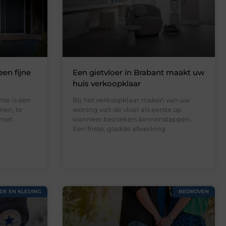
een fijne
Een gietvloer in Brabant maakt uw
huis verkoopklaar
te is een
Bij het verkoopklaar maken van uw
nen, te
woning valt de vloer als eerste op
 met
wanneer bezoekers binnenstappen.
Een frisse, gladde afwerking
DE EN KLEDING
BEDRIJVEN