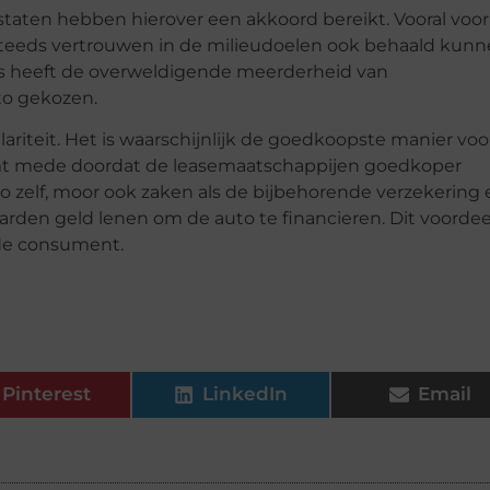
staten hebben hierover een akkoord bereikt. Vooral voor
 steeds vertrouwen in de milieudoelen ook behaald kun
s heeft de overweldigende meerderheid van
to gekozen.
lariteit. Het is waarschijnlijk de goedkoopste manier voo
komt mede doordat de leasemaatschappijen goedkoper
o zelf, moor ook zaken als de bijbehorende verzekering 
rden geld lenen om de auto te financieren. Dit voordee
 de consument.
Pinterest
LinkedIn
Email