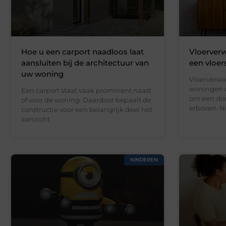
Hoe u een carport naadloos laat
Vloerverw
aansluiten bij de architectuur van
een vloer
uw woning
Vloerverwa
woningen d
Een carport staat vaak prominent naast
om een doo
of voor de woning. Daardoor bepaalt de
erboven. N
constructie voor een belangrijk deel het
aanzicht
KINDEREN