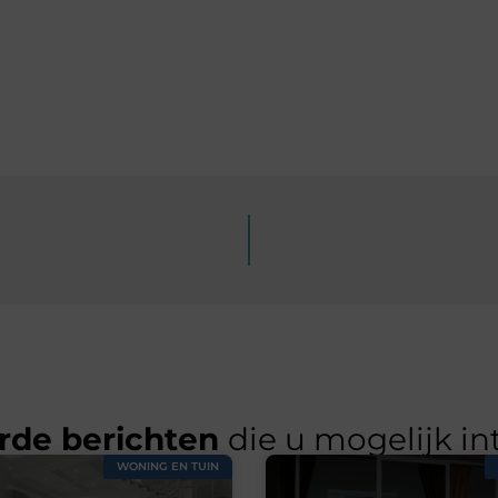
rde berichten
die u mogelijk in
WONING EN TUIN