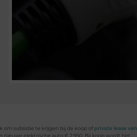
jk om subsidie te krijgen bij de koop of
private lease va
n nieuwe elektrische auto € 2.950. Bij koop wordt het