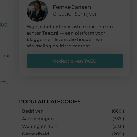
Femke Jansen
Creatief Schrijver
500
Wij zijn het enthousiaste redactieteam
achter
Taec.nl
— een platform voor
bloggers en lezers die houden van
afwisseling en frisse content.
baar
Redactie van TAEC
l
 km,
POPULAR CATEGORIES
Bedrijven
(660 )
Aanbiedingen
(357 )
Woning en Tuin
(223 )
Gezondheid
(200 )