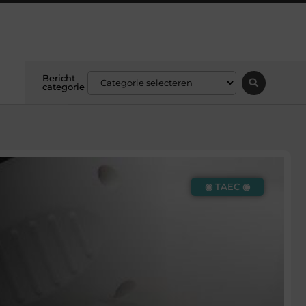
Bericht
categorie
◉ TAEC ◉