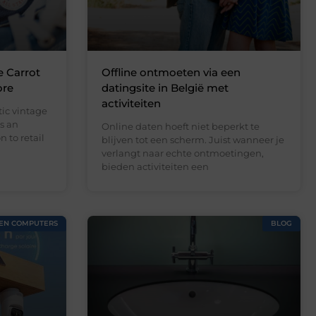
e Carrot
Offline ontmoeten via een
ore
datingsite in België met
activiteiten
ic vintage
s an
Online daten hoeft niet beperkt te
 to retail
blijven tot een scherm. Juist wanneer je
verlangt naar echte ontmoetingen,
bieden activiteiten een
 EN COMPUTERS
BLOG