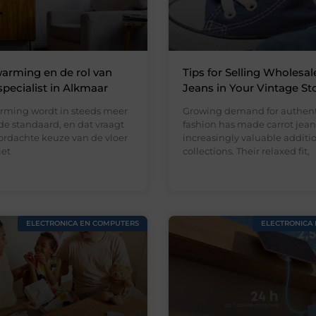
arming en de rol van
Tips for Selling Wholesal
specialist in Alkmaar
Jeans in Your Vintage St
rming wordt in steeds meer
Growing demand for authent
e standaard, en dat vraagt
fashion has made carrot jean
rdachte keuze van de vloer
increasingly valuable addition
iet
collections. Their relaxed fit,
ELECTRONICA EN COMPUTERS
ELECTRONICA