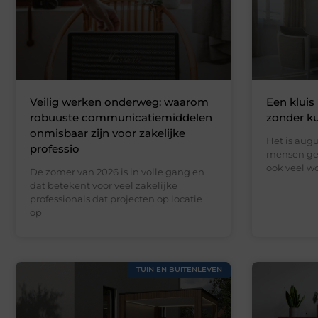
Veilig werken onderweg: waarom
Een kluis 
robuuste communicatiemiddelen
zonder k
onmisbaar zijn voor zakelijke
Het is augu
professio
mensen gen
ook veel wo
De zomer van 2026 is in volle gang en
dat betekent voor veel zakelijke
professionals dat projecten op locatie
op
TUIN EN BUITENLEVEN