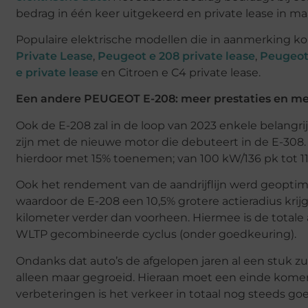
bedrag in één keer uitgekeerd en private lease in m
Populaire elektrische modellen die in aanmerking ko
Private Lease
,
Peugeot e 208 private lease
,
Peugeot 
e private lease
en Citroen e C4 private lease.
Een andere PEUGEOT E-208: meer prestaties en mee
Ook de E-208 zal in de loop van 2023 enkele belangr
zijn met de nieuwe motor die debuteert in de E-30
hierdoor met 15% toenemen; van 100 kW/136 pk tot 11
Ook het rendement van de aandrijflijn werd geoptimal
waardoor de E-208 een 10,5% grotere actieradius kr
kilometer verder dan voorheen. Hiermee is de total
WLTP gecombineerde cyclus (onder goedkeuring).
Ondanks dat auto’s de afgelopen jaren al een stuk zui
alleen maar gegroeid. Hieraan moet een einde kome
verbeteringen is het verkeer in totaal nog steeds goe