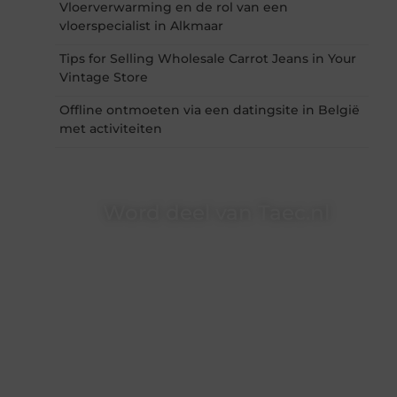
Vloerverwarming en de rol van een
vloerspecialist in Alkmaar
Tips for Selling Wholesale Carrot Jeans in Your
Vintage Store
Offline ontmoeten via een datingsite in België
met activiteiten
Word deel van Taec.nl
Taec.nl is dé plek waar creativiteit, schrijven en
lezen samenkomen. Heb je een passie voor
bloggen, verhalen vertellen of gewoon het
ontdekken van inspirerende content? Dan hoor
jij bij ons!
❝
Samen maken we bloggen toegankelijk,
creatief en leuk voor iedereen
❞