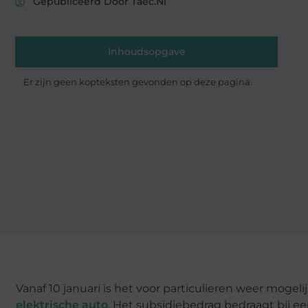
Gepubliceerd Door Taec.nl
Inhoudsopgave
Er zijn geen kopteksten gevonden op deze pagina.
Vanaf 10 januari is het voor particulieren weer mogeli
elektrische auto
. Het subsidiebedrag bedraagt bij ee