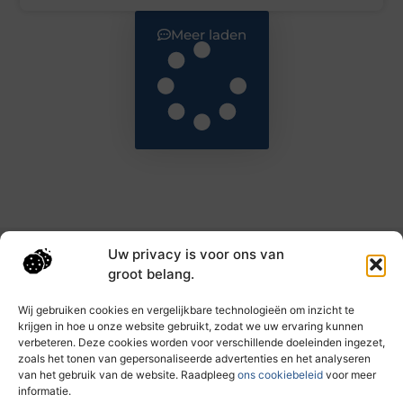
Meer laden
Uw privacy is voor ons van
Main Links
groot belang.
Goede backlinks: de sleutel tot hogere rankings en meer autoriteit
Geld verdienen met links: haal het maximale uit je online bereik
Wij gebruiken cookies en vergelijkbare technologieën om inzicht te
krijgen in hoe u onze website gebruikt, zodat we uw ervaring kunnen
verbeteren. Deze cookies worden voor verschillende doeleinden ingezet,
zoals het tonen van gepersonaliseerde advertenties en het analyseren
Dagelijks nieuwe inzichten op taec.nl
van het gebruik van de website. Raadpleeg
ons cookiebeleid
voor meer
Artikelen vol kennis, inspiratie en praktische tips die
informatie.
jouw ontwikkeling en dagelijks leven verrijken.