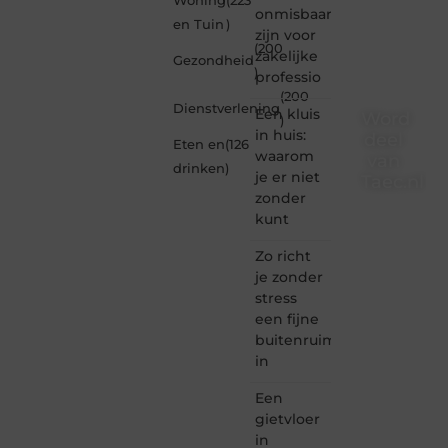
Woning
(223
onmisbaar
en Tuin
)
zijn voor
(200
zakelijke
Gezondheid
)
professio
(200
Dienstverlening
Een kluis
Word
)
in huis:
deel
Eten en
(126
waarom
van
drinken
)
je er niet
Taec.nl
zonder
Taec.nl
kunt
is dé
plek
Zo richt
waar
je zonder
creativiteit,
stress
schrijven
een fijne
en
buitenruimte
lezen
in
samenkomen.
Heb je
Een
een
passie
gietvloer
voor
in