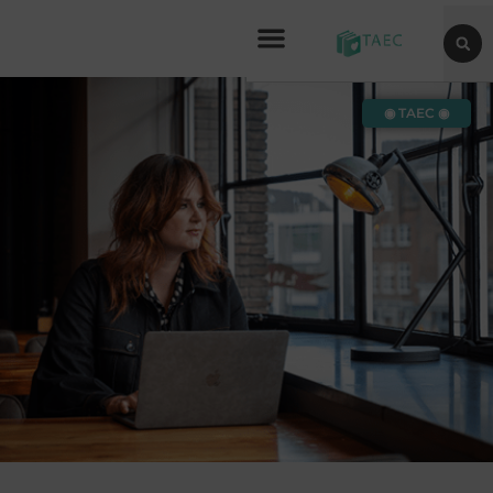
◉ TAEC ◉