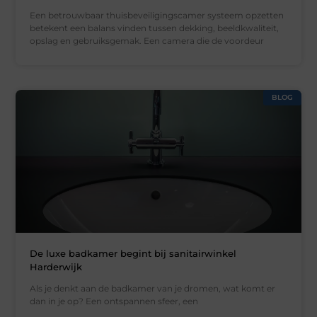
Een betrouwbaar thuisbeveiligingscamer systeem opzetten
betekent een balans vinden tussen dekking, beeldkwaliteit,
opslag en gebruiksgemak. Een camera die de voordeur
BLOG
De luxe badkamer begint bij sanitairwinkel
Harderwijk
Als je denkt aan de badkamer van je dromen, wat komt er
dan in je op? Een ontspannen sfeer, een