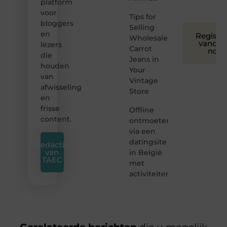
platform
❞
voor
Tips for
bloggers
Selling
en
Registre
Wholesale
vandaa
lezers
Carrot
nog
die
Jeans in
houden
Your
van
Vintage
afwisseling
Store
en
frisse
Offline
content.
ontmoeten
via een
datingsite
Redactie
van
in België
TAEC
met
activiteiten