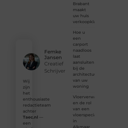
bloggen,
Brabant
verhalen
maakt
vertellen
uw huis
of
verkoopklaar
gewoon
het
ontdekken
Hoe u
van
een
inspirerende
carport
content?
naadloos
Femke
Dan
laat
Jansen
hoor jij
aansluiten
bij ons!
Creatief
bij de
Schrijver
❝
architectuur
Samen
van uw
Wij
maken
woning
zijn
we
het
bloggen
Vloerverwarming
toegankelijk,
enthousiaste
en de rol
creatief
redactieteam
van een
en
achter
leuk
vloerspecialist
Taec.nl
—
voor
in
een
iedereen
Alkmaar