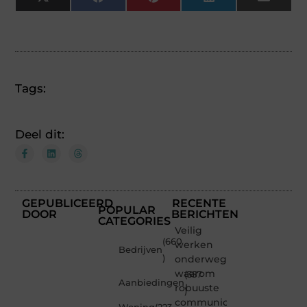
X
Facebook
Pinterest
LinkedIn
Email
(Twitter)
Tags:
Deel dit:
GEPUBLICEERD
RECENTE
POPULAR
DOOR
BERICHTEN
CATEGORIES
Veilig
(660
werken
Bedrijven
)
onderweg:
waarom
(357
Aanbiedingen
robuuste
)
communicatiemiddelen