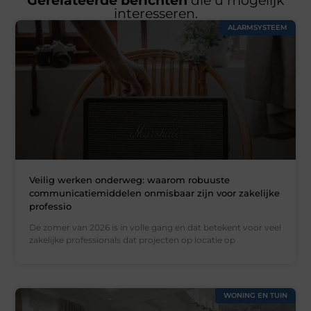
Gerelateerde berichten
die u mogelijk
interesseren.
ALARMSYSTEEM
Veilig werken onderweg: waarom robuuste
communicatiemiddelen onmisbaar zijn voor zakelijke
professio
De zomer van 2026 is in volle gang en dat betekent voor veel
zakelijke professionals dat projecten op locatie op
WONING EN TUIN