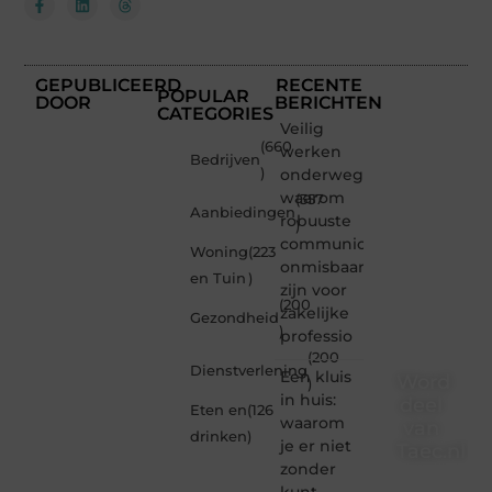
GEPUBLICEERD
RECENTE
POPULAR
DOOR
BERICHTEN
CATEGORIES
Veilig
(660
werken
Bedrijven
)
onderweg:
waarom
(357
Aanbiedingen
robuuste
)
communicatiemiddelen
Woning
(223
onmisbaar
en Tuin
)
zijn voor
(200
zakelijke
Gezondheid
)
professio
(200
Dienstverlening
Een kluis
Word
)
in huis:
deel
Eten en
(126
waarom
van
drinken
)
je er niet
Taec.nl
zonder
Taec.nl
kunt