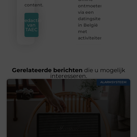
content.
ontmoeten
via een
datingsite
Redactie
van
in België
TAEC
met
activiteiten
Gerelateerde berichten
die u mogelijk
interesseren.
ALARMSYSTEEM