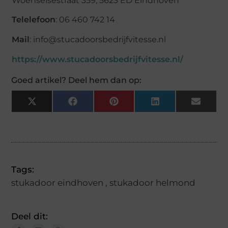
Woenselsestraat 359, 5623 ED Eindhoven
Telelefoon
: 06 460 742 14
Mail
: info@stucadoorsbedrijfvitesse.nl
https://www.stucadoorsbedrijfvitesse.nl/
Goed artikel? Deel hem dan op:
X
Facebook
Pinterest
LinkedIn
Email
(Twitter)
Tags:
stukadoor eindhoven
,
stukadoor helmond
Deel dit: