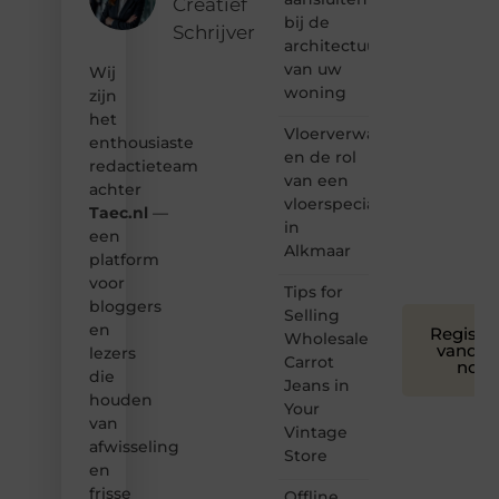
Creatief
bij de
Schrijver
❝
architectuur
Samen
van uw
Wij
maken
woning
zijn
we
het
bloggen
Vloerverwarming
toegankelijk,
enthousiaste
en de rol
creatief
redactieteam
van een
en
achter
leuk
vloerspecialist
Taec.nl
—
voor
in
een
iedereen
Alkmaar
platform
❞
voor
Tips for
bloggers
Selling
en
Registre
Wholesale
vandaa
lezers
Carrot
nog
die
Jeans in
houden
Your
van
Vintage
afwisseling
Store
en
frisse
Offline