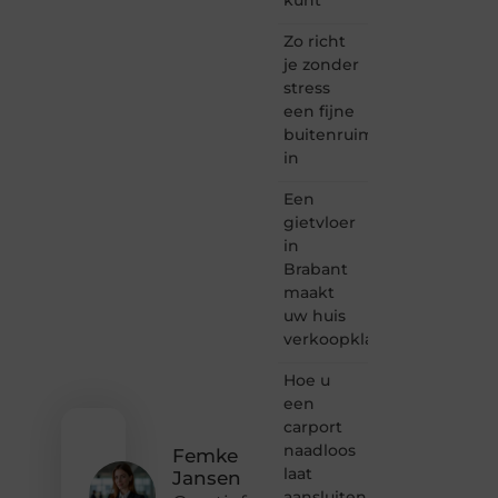
is dé
plek
Zo richt
waar
je zonder
creativiteit,
stress
schrijven
een fijne
en
buitenruimte
lezen
in
samenkomen.
Heb je
Een
een
passie
gietvloer
voor
in
bloggen,
Brabant
verhalen
maakt
vertellen
uw huis
of
verkoopklaar
gewoon
het
ontdekken
Hoe u
van
een
inspirerende
carport
content?
naadloos
Femke
Dan
laat
Jansen
hoor jij
aansluiten
bij ons!