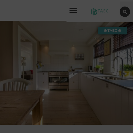
◉ TAEC ◉