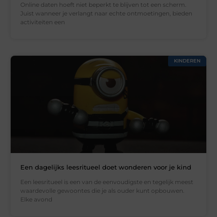
Online daten hoeft niet beperkt te blijven tot een scherm.
Juist wanneer je verlangt naar echte ontmoetingen, bieden
activiteiten een
KINDEREN
Een dagelijks leesritueel doet wonderen voor je kind
Een leesritueel is een van de eenvoudigste en tegelijk meest
waardevolle gewoontes die je als ouder kunt opbouwen.
Elke avond