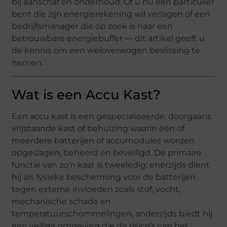
bij aanschaf en onderhoud. Of u nu een particulier
bent die zijn energierekening wil verlagen of een
bedrijfsmanager die op zoek is naar een
betrouwbare energiebuffer — dit artikel geeft u
de kennis om een weloverwogen beslissing te
nemen.
Wat is een Accu Kast?
Een accu kast is een gespecialiseerde, doorgaans
vrijstaande kast of behuizing waarin één of
meerdere batterijen of accumodules worden
opgeslagen, beheerd en beveiligd. De primaire
functie van zo’n kast is tweeledig: enerzijds dient
hij als fysieke bescherming voor de batterijen
tegen externe invloeden zoals stof, vocht,
mechanische schade en
temperatuurschommelingen, anderzijds biedt hij
een veilige omgeving die de risico’s van het