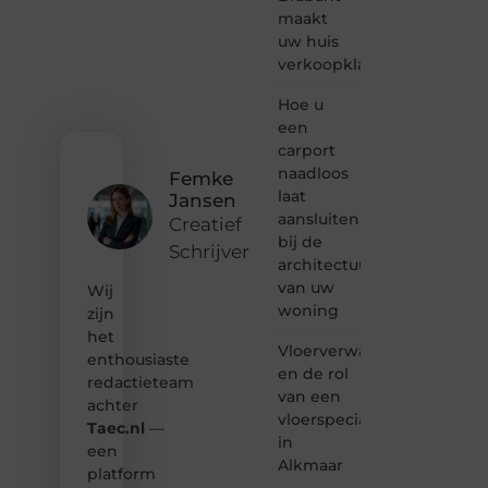
verhalen
maakt
vertellen
uw huis
of
verkoopklaar
gewoon
het
ontdekken
Hoe u
van
een
inspirerende
carport
content?
naadloos
Femke
Dan
laat
Jansen
hoor jij
aansluiten
bij ons!
Creatief
bij de
Schrijver
❝
architectuur
Samen
van uw
Wij
maken
woning
zijn
we
het
bloggen
Vloerverwarming
toegankelijk,
enthousiaste
en de rol
creatief
redactieteam
van een
en
achter
leuk
vloerspecialist
Taec.nl
—
voor
in
een
iedereen
Alkmaar
platform
❞