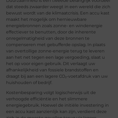
Duurzaamheid is een tweede belangrijk voordeel
dat steeds zwaarder weegt in een wereld die zich
bewust wordt van de klimaatcrisis. Een accu kast
maakt het mogelijk om hernieuwbare
energiebronnen zoals zonne- en windenergie
effectiever te benutten, door de inherente
onregelmatigheid van deze bronnen te
compenseren met gebufferde opslag. In plaats
van overtollige zonne-energie terug te leveren
aan het net tegen een lage vergoeding, slaat u
het op voor eigen gebruik. Dit verlaagt uw
afhankelijkheid van fossiele brandstoffen en
draagt bij aan een lagere CO₂-voetafdruk van uw
huishouden of bedrijf.
Kostenbesparing volgt logischerwijs uit de
verhoogde efficiëntie en het slimmere
energiegebruik. Hoewel de initiële investering in
een accu kast aanzienlijk kan zijn, verdient deze
zich in de meeste gevallen terug via lagere