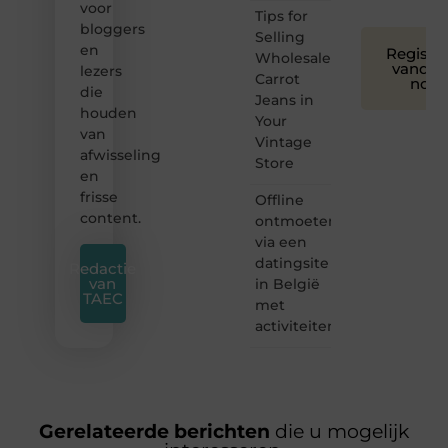
voor
Tips for
bloggers
Selling
en
Registre
Wholesale
vandaa
lezers
Carrot
nog
die
Jeans in
houden
Your
van
Vintage
afwisseling
Store
en
frisse
Offline
content.
ontmoeten
via een
datingsite
Redactie
van
in België
TAEC
met
activiteiten
Gerelateerde berichten
die u mogelijk