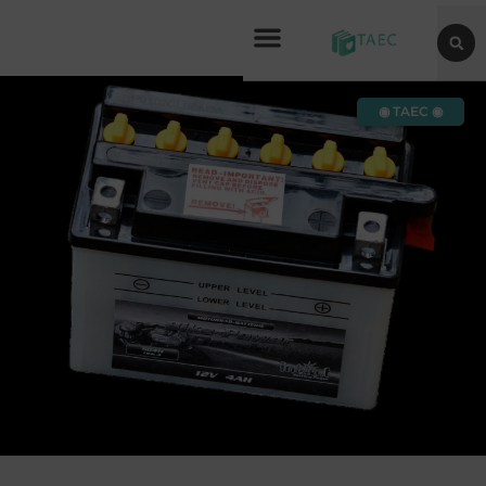
◉ TAEC ◉