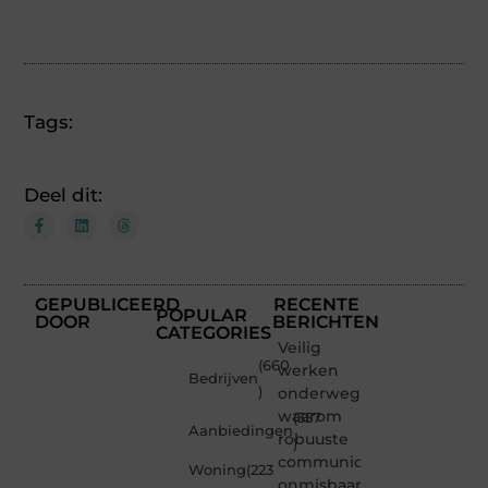
(Twitter)
Tags:
Deel dit:
GEPUBLICEERD
RECENTE
POPULAR
DOOR
BERICHTEN
CATEGORIES
Veilig
(660
werken
Bedrijven
)
onderweg:
waarom
(357
Aanbiedingen
robuuste
)
communicatiemiddelen
Woning
(223
onmisbaar