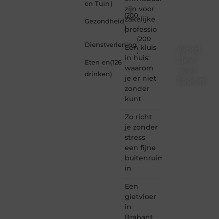
en Tuin
)
zijn voor
(200
zakelijke
Gezondheid
)
professio
(200
Dienstverlening
Een kluis
Word
)
in huis:
deel
Eten en
(126
waarom
van
drinken
)
je er niet
Taec.nl
zonder
Taec.nl
kunt
is dé
plek
Zo richt
waar
je zonder
creativiteit,
stress
schrijven
een fijne
en
buitenruimte
lezen
in
samenkomen.
Heb je
Een
een
passie
gietvloer
voor
in
bloggen,
Brabant