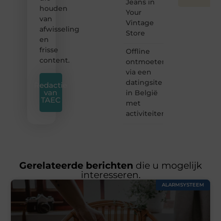
Jeans in
houden
Your
van
Vintage
afwisseling
Store
en
frisse
Offline
content.
ontmoeten
via een
datingsite
Redactie
van
in België
TAEC
met
activiteiten
Gerelateerde berichten
die u mogelijk
interesseren.
ALARMSYSTEEM