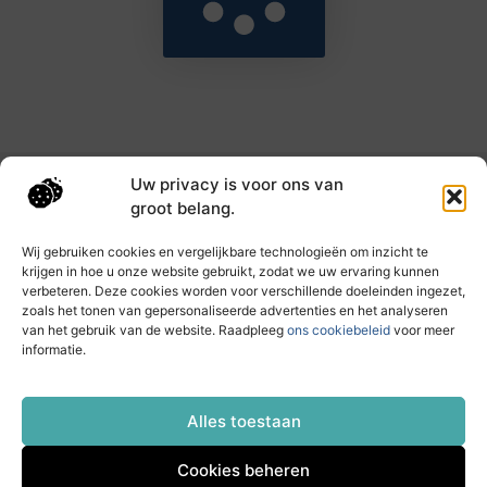
Uw privacy is voor ons van
Main Links
groot belang.
Goede backlinks: de sleutel tot hogere rankings en meer autoriteit
Geld verdienen met links: haal het maximale uit je online bereik
Wij gebruiken cookies en vergelijkbare technologieën om inzicht te
krijgen in hoe u onze website gebruikt, zodat we uw ervaring kunnen
verbeteren. Deze cookies worden voor verschillende doeleinden ingezet,
zoals het tonen van gepersonaliseerde advertenties en het analyseren
Dagelijks nieuwe inzichten op taec.nl
van het gebruik van de website. Raadpleeg
ons cookiebeleid
voor meer
Artikelen vol kennis, inspiratie en praktische tips die
informatie.
jouw ontwikkeling en dagelijks leven verrijken.
Website index
Cookiebeleid (EU)
Alles toestaan
Cookies beheren
@2025 All Right Reserved. Design by
www.taec.nl