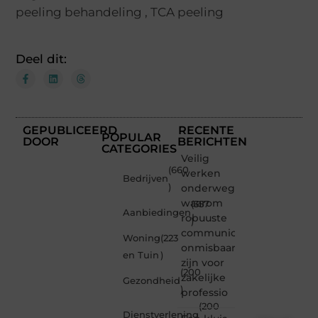
peeling behandeling
,
TCA peeling
Deel dit:
GEPUBLICEERD
RECENTE
POPULAR
DOOR
BERICHTEN
CATEGORIES
Veilig
(660
werken
Bedrijven
)
onderweg:
waarom
(357
Aanbiedingen
robuuste
)
communicatiemiddelen
Woning
(223
onmisbaar
en Tuin
)
zijn voor
(200
zakelijke
Gezondheid
)
professio
(200
Dienstverlening