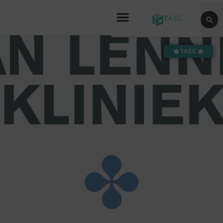
◉ TAEC ◉