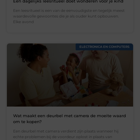
Een dagelijks leesritueel doet wonderen voor je kind
Een leesritueel is een van de eenvoudigste en tegelijk meest
waardevolle gewoontes die je als ouder kunt opbouwen.
Elke avond
ELECTRONICA EN COMPUTERS
Wat maakt een deurbel met camera de moeite waard
om te kopen?
Een deurbel met camera verdient zijn plaats wanneer hij
echte problemen bij de voordeur oplost in plaats van