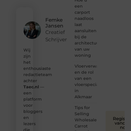
van
een
inspirerende
carport
content?
naadloos
Femke
Dan
laat
Jansen
hoor jij
aansluiten
bij ons!
Creatief
bij de
Schrijver
❝
architectuur
Samen
van uw
Wij
maken
woning
zijn
we
het
bloggen
Vloerverwarming
toegankelijk,
enthousiaste
en de rol
creatief
redactieteam
van een
en
achter
leuk
vloerspecialist
Taec.nl
—
voor
in
een
iedereen
Alkmaar
platform
❞
voor
Tips for
bloggers
Selling
en
Registre
Wholesale
vandaa
lezers
Carrot
nog
die