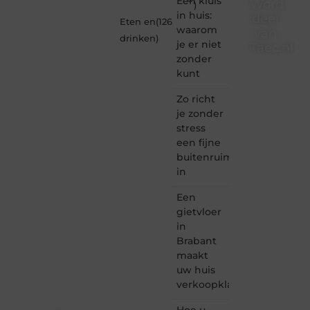
Een kluis
Word
)
in huis:
deel
Eten en
(126
waarom
van
drinken
)
je er niet
Taec.nl
zonder
Taec.nl
kunt
is dé
plek
Zo richt
waar
je zonder
creativiteit,
stress
schrijven
een fijne
en
buitenruimte
lezen
in
samenkomen.
Heb je
Een
een
passie
gietvloer
voor
in
bloggen,
Brabant
verhalen
maakt
vertellen
uw huis
of
verkoopklaar
gewoon
het
ontdekken
Hoe u