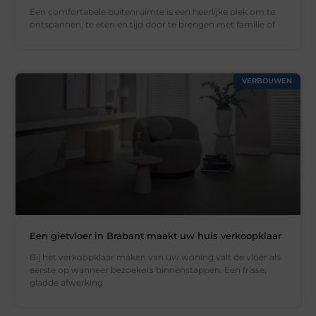
Een comfortabele buitenruimte is een heerlijke plek om te
ontspannen, te eten en tijd door te brengen met familie of
VERBOUWEN
Een gietvloer in Brabant maakt uw huis verkoopklaar
Bij het verkoopklaar maken van uw woning valt de vloer als
eerste op wanneer bezoekers binnenstappen. Een frisse,
gladde afwerking