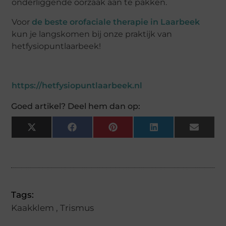
onderliggende oorzaak aan te pakken.
Voor
de beste orofaciale therapie in Laarbeek
kun je langskomen bij onze praktijk van
hetfysiopuntlaarbeek!
https://hetfysiopuntlaarbeek.nl
Goed artikel? Deel hem dan op:
X
Facebook
Pinterest
LinkedIn
Email
(Twitter)
Tags:
Kaakklem
,
Trismus