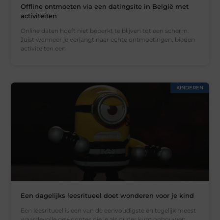
Offline ontmoeten via een datingsite in België met
activiteiten
Online daten hoeft niet beperkt te blijven tot een scherm.
Juist wanneer je verlangt naar echte ontmoetingen, bieden
activiteiten een
KINDEREN
Een dagelijks leesritueel doet wonderen voor je kind
Een leesritueel is een van de eenvoudigste en tegelijk meest
waardevolle gewoontes die je als ouder kunt opbouwen.