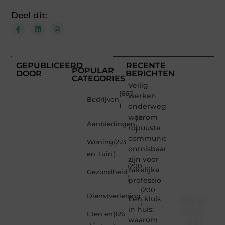
Deel dit:
GEPUBLICEERD
RECENTE
POPULAR
DOOR
BERICHTEN
CATEGORIES
Veilig
(660
werken
Bedrijven
)
onderweg:
waarom
(357
Aanbiedingen
robuuste
)
communicatiemiddelen
Woning
(223
onmisbaar
en Tuin
)
zijn voor
(200
zakelijke
Gezondheid
)
professio
(200
Dienstverlening
Een kluis
Word
)
in huis:
deel
Eten en
(126
waarom
van