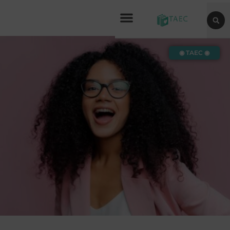
◉ TAEC ◉