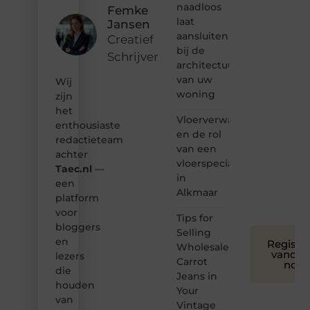
naadloos
Femke
Dan
laat
Jansen
hoor jij
aansluiten
bij ons!
Creatief
bij de
Schrijver
❝
architectuur
Samen
van uw
Wij
maken
woning
zijn
we
het
bloggen
Vloerverwarming
toegankelijk,
enthousiaste
en de rol
creatief
redactieteam
van een
en
achter
leuk
vloerspecialist
Taec.nl
—
voor
in
een
iedereen
Alkmaar
platform
❞
voor
Tips for
bloggers
Selling
en
Registre
Wholesale
vandaa
lezers
Carrot
nog
die
Jeans in
houden
Your
van
Vintage