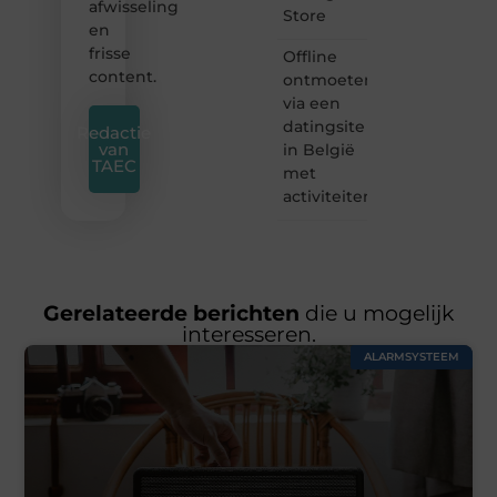
afwisseling
Store
en
frisse
Offline
content.
ontmoeten
via een
datingsite
Redactie
van
in België
TAEC
met
activiteiten
Gerelateerde berichten
die u mogelijk
interesseren.
ALARMSYSTEEM