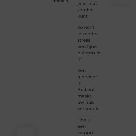
drinken
)
je er niet
Taec.nl
zonder
Taec.nl
kunt
is dé
plek
Zo richt
waar
je zonder
creativiteit,
stress
schrijven
een fijne
en
buitenruimte
lezen
in
samenkomen.
Heb je
Een
een
passie
gietvloer
voor
in
bloggen,
Brabant
verhalen
maakt
vertellen
uw huis
of
verkoopklaar
gewoon
het
ontdekken
Hoe u
van
een
inspirerende
carport
content?