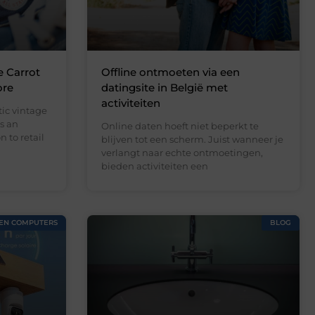
e Carrot
Offline ontmoeten via een
ore
datingsite in België met
activiteiten
ic vintage
s an
Online daten hoeft niet beperkt te
 to retail
blijven tot een scherm. Juist wanneer je
verlangt naar echte ontmoetingen,
bieden activiteiten een
 EN COMPUTERS
BLOG