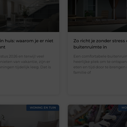
in huis: waarom je er niet
Zo richt je zonder stress 
unt
buitenruimte in
stus 2026 en terwijl veel
Een comfortabele buitenruim
ieten van vakantie, zijn er
heerlijke plek om te ontspan
ningen tijdelijk leeg. Dat is
eten en tijd door te brengen
familie of
WONING EN TUIN
MO