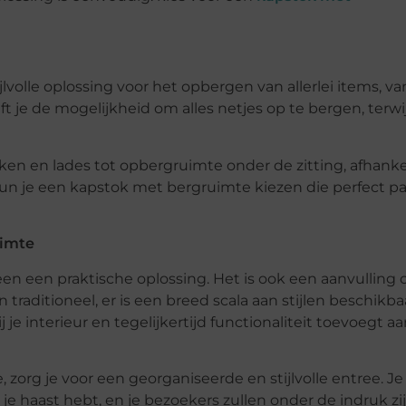
jlvolle oplossing voor het opbergen van allerlei items, va
 je de mogelijkheid om alles netjes op te bergen, terwij
n en lades tot opbergruimte onder de zitting, afhankel
un je een kapstok met bergruimte kiezen die perfect pa
uimte
n een praktische oplossing. Het is ook een aanvulling o
 traditioneel, er is een breed scala aan stijlen beschikba
je interieur en tegelijkertijd functionaliteit toevoegt aa
org je voor een georganiseerde en stijlvolle entree. Je 
 je haast hebt, en je bezoekers zullen onder de indruk zi