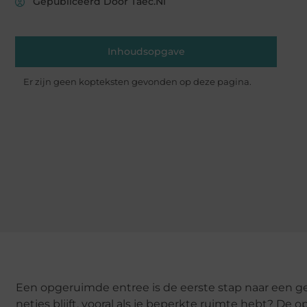
Gepubliceerd Door Taec.nl
Inhoudsopgave
Er zijn geen kopteksten gevonden op deze pagina.
Een opgeruimde entree is de eerste stap naar een geo
netjes blijft, vooral als je beperkte ruimte hebt? De 