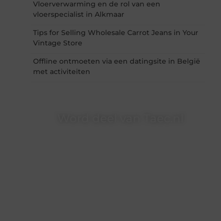
Vloerverwarming en de rol van een
vloerspecialist in Alkmaar
Tips for Selling Wholesale Carrot Jeans in Your
Vintage Store
Offline ontmoeten via een datingsite in België
met activiteiten
Word deel van Taec.nl
Taec.nl is dé plek waar creativiteit, schrijven en
lezen samenkomen. Heb je een passie voor
bloggen, verhalen vertellen of gewoon het
ontdekken van inspirerende content? Dan hoor
jij bij ons!
❝
Samen maken we bloggen toegankelijk,
creatief en leuk voor iedereen
❞