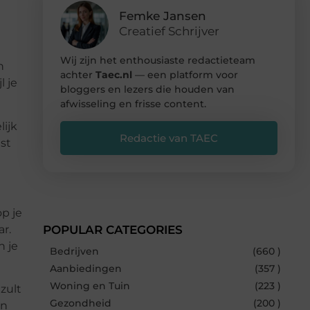
Femke Jansen
Creatief Schrijver
Wij zijn het enthousiaste redactieteam
n
achter
Taec.nl
— een platform voor
l je
bloggers en lezers die houden van
afwisseling en frisse content.
ijk
Redactie van TAEC
st
p je
ar.
POPULAR CATEGORIES
n je
Bedrijven
(660 )
Aanbiedingen
(357 )
Woning en Tuin
(223 )
zult
Gezondheid
(200 )
jn