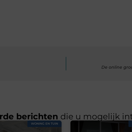
De online gro
rde berichten
die u mogelijk in
WONING EN TUIN