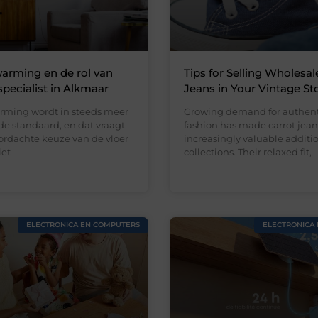
arming en de rol van
Tips for Selling Wholesal
specialist in Alkmaar
Jeans in Your Vintage St
rming wordt in steeds meer
Growing demand for authent
e standaard, en dat vraagt
fashion has made carrot jean
rdachte keuze van de vloer
increasingly valuable addition
iet
collections. Their relaxed fit,
ELECTRONICA EN COMPUTERS
ELECTRONICA