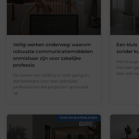
Veilig werken onderweg: waarom
Een kluis 
robuuste communicatiemiddelen
zonder k
onmisbaar zijn voor zakelijke
Het is augu
professio
mensen gen
ook veel wo
De zomer van 2026 is in volle gang en
dat betekent voor veel zakelijke
professionals dat projecten op locatie
op
TUIN EN BUITENLEVEN