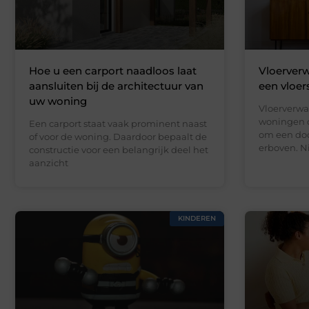
Hoe u een carport naadloos laat
Vloerverw
aansluiten bij de architectuur van
een vloer
uw woning
Vloerverwa
woningen d
Een carport staat vaak prominent naast
om een doo
of voor de woning. Daardoor bepaalt de
erboven. N
constructie voor een belangrijk deel het
aanzicht
KINDEREN