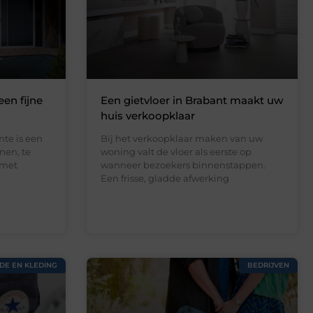
een fijne
Een gietvloer in Brabant maakt uw
huis verkoopklaar
te is een
Bij het verkoopklaar maken van uw
nen, te
woning valt de vloer als eerste op
 met
wanneer bezoekers binnenstappen.
Een frisse, gladde afwerking
DE EN KLEDING
BEDRIJVEN