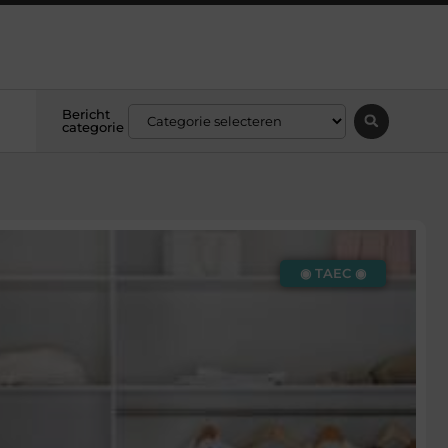
Bericht
categorie
◉ TAEC ◉