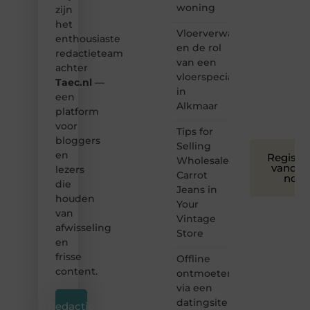
woning
zijn
we
het
bloggen
Vloerverwarming
toegankelijk,
enthousiaste
en de rol
creatief
redactieteam
van een
en
achter
leuk
vloerspecialist
Taec.nl
—
voor
in
een
iedereen
Alkmaar
platform
❞
voor
Tips for
bloggers
Selling
en
Registre
Wholesale
vandaa
lezers
Carrot
nog
die
Jeans in
houden
Your
van
Vintage
afwisseling
Store
en
frisse
Offline
content.
ontmoeten
via een
datingsite
Redactie