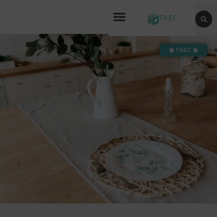
◉ TAEC ◉