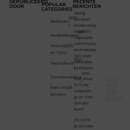
GEPUBLICEERD
RECENTE
POPULAR
DOOR
BERICHTEN
CATEGORIES
Veilig
(660
werken
Bedrijven
)
onderweg:
waarom
(357
Aanbiedingen
robuuste
)
communicatiemiddelen
Woning
(223
onmisbaar
en Tuin
)
zijn voor
(200
zakelijke
Gezondheid
)
professio
(200
Dienstverlening
Een kluis
Word
)
in huis:
deel
Eten en
(126
waarom
van
drinken
)
je er niet
Taec.nl
zonder
Taec.nl
kunt
is dé
plek
Zo richt
waar
je zonder
creativiteit,