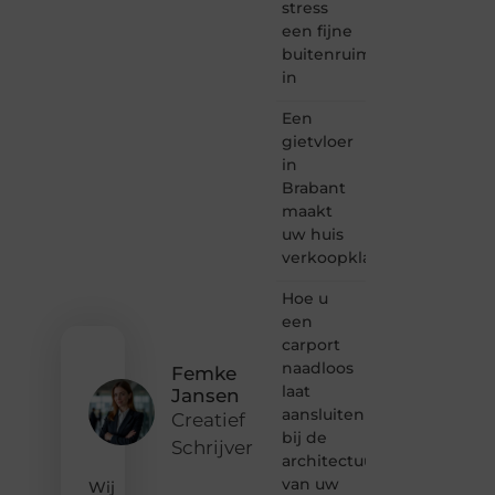
stress
schrijven
een fijne
en
buitenruimte
lezen
in
samenkomen.
Heb je
Een
een
passie
gietvloer
voor
in
bloggen,
Brabant
verhalen
maakt
vertellen
uw huis
of
verkoopklaar
gewoon
het
ontdekken
Hoe u
van
een
inspirerende
carport
content?
naadloos
Femke
Dan
laat
Jansen
hoor jij
aansluiten
bij ons!
Creatief
bij de
Schrijver
❝
architectuur
Samen
van uw
Wij
maken