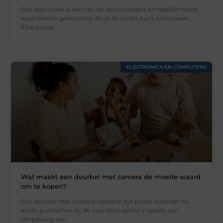
Een leesritueel is een van de eenvoudigste en tegelijk meest
waardevolle gewoontes die je als ouder kunt opbouwen.
Elke avond
ELECTRONICA EN COMPUTERS
Wat maakt een deurbel met camera de moeite waard
om te kopen?
Een deurbel met camera verdient zijn plaats wanneer hij
echte problemen bij de voordeur oplost in plaats van
simpelweg een