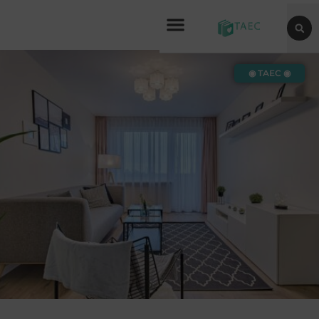
◉ TAEC ◉