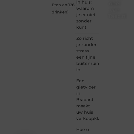
in huis:
deel
Eten en
(126
waarom
van
drinken
)
je er niet
Taec.nl
zonder
Taec.nl
kunt
is dé
plek
Zo richt
waar
je zonder
creativiteit,
stress
schrijven
een fijne
en
buitenruimte
lezen
in
samenkomen.
Heb je
Een
een
passie
gietvloer
voor
in
bloggen,
Brabant
verhalen
maakt
vertellen
uw huis
of
verkoopklaar
gewoon
het
ontdekken
Hoe u