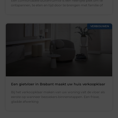
Een comfortabele buitenruimte is een heerlijke plek om te
ontspannen, te eten en tijd door te brengen met familie of
VERBOUWEN
Een gietvloer in Brabant maakt uw huis verkoopklaar
Bij het verkoopklaar maken van uw woning valt de vloer als
eerste op wanneer bezoekers binnenstappen. Een frisse,
gladde afwerking