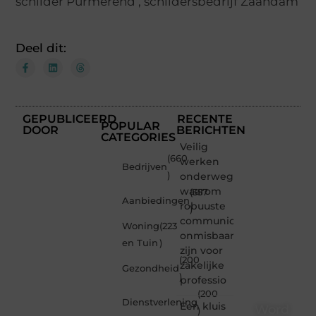
schilder Purmerend
,
schildersbedrijf Zaandam
Deel dit:
GEPUBLICEERD
RECENTE
POPULAR
DOOR
BERICHTEN
CATEGORIES
Veilig
(660
werken
Bedrijven
)
onderweg:
waarom
(357
Aanbiedingen
robuuste
)
communicatiemiddelen
Woning
(223
onmisbaar
en Tuin
)
zijn voor
(200
zakelijke
Gezondheid
)
professio
(200
Dienstverlening
Een kluis
Word
)