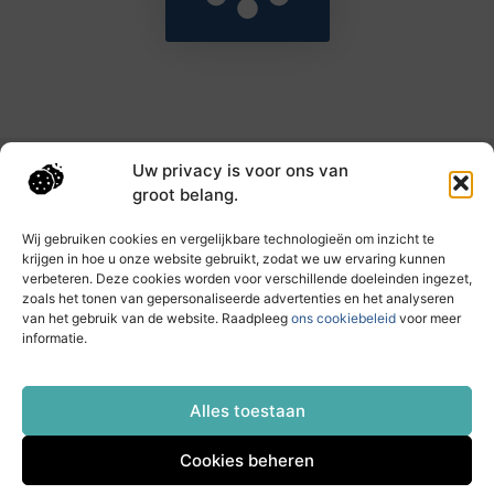
Uw privacy is voor ons van
Main Links
groot belang.
Goede backlinks: de sleutel tot hogere rankings en meer autoriteit
Geld verdienen met links: haal het maximale uit je online bereik
Wij gebruiken cookies en vergelijkbare technologieën om inzicht te
krijgen in hoe u onze website gebruikt, zodat we uw ervaring kunnen
verbeteren. Deze cookies worden voor verschillende doeleinden ingezet,
zoals het tonen van gepersonaliseerde advertenties en het analyseren
Dagelijks nieuwe inzichten op taec.nl
van het gebruik van de website. Raadpleeg
ons cookiebeleid
voor meer
Artikelen vol kennis, inspiratie en praktische tips die
informatie.
jouw ontwikkeling en dagelijks leven verrijken.
Website index
Cookiebeleid (EU)
Alles toestaan
Cookies beheren
@2025 All Right Reserved. Design by
www.taec.nl