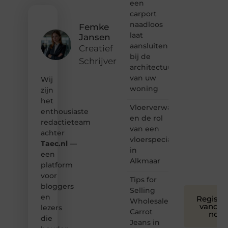
van
een
inspirerende
carport
content?
naadloos
Femke
Dan
laat
Jansen
hoor jij
aansluiten
bij ons!
Creatief
bij de
Schrijver
❝
architectuur
Samen
van uw
Wij
maken
woning
zijn
we
het
bloggen
Vloerverwarming
toegankelijk,
enthousiaste
en de rol
creatief
redactieteam
van een
en
achter
leuk
vloerspecialist
Taec.nl
—
voor
in
een
iedereen
Alkmaar
platform
❞
voor
Tips for
bloggers
Selling
en
Registre
Wholesale
vandaa
lezers
Carrot
nog
die
Jeans in