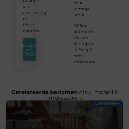
houden
Your
van
Vintage
afwisseling
Store
en
frisse
Offline
content.
ontmoeten
via een
datingsite
Redactie
van
in België
TAEC
met
activiteiten
Gerelateerde berichten
die u mogelijk
interesseren.
ALARMSYSTEEM