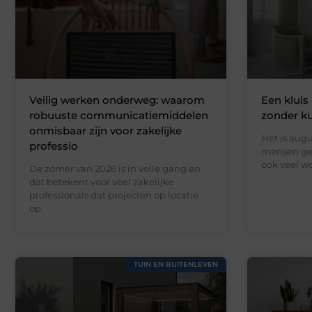
Veilig werken onderweg: waarom
Een kluis 
robuuste communicatiemiddelen
zonder k
onmisbaar zijn voor zakelijke
Het is augu
professio
mensen gen
ook veel wo
De zomer van 2026 is in volle gang en
dat betekent voor veel zakelijke
professionals dat projecten op locatie
op
TUIN EN BUITENLEVEN