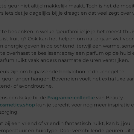
te geur niet altijd makkelijk maakt. Toch is het de moei
ets dat je dagelijks bij je draagt en dat veel zegt over 
 te bedenken in welke ‘geurfamilie’ je je het meest thui
 juist fruitig? Ook kan het helpen om na te gaan wat voor
n energie geven in de ochtend, terwijl een warme, sens
t te overhaast te beslissen: spray een parfum op de huid 
arfum ruikt vaak anders naarmate de uren verstrijken.
k leuk zijn om bijpassende bodylotion of douchegel te
 de geur langer hangen. Bovendien voelt het extra luxe a
tend- of avondroutine.
s een kijkje bij de
Fragrance-collectie
van Beauty-
osmetics.shop
kun je terecht voor nog meer inspiratie 
zorging.
 bij een vriend of vriendin fantastisch ruikt, kan bij jou
emperatuur en huidtype. Door verschillende geuren uit 