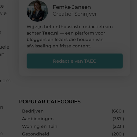
te
Femke Jansen
wie
Creatief Schrijver
Wij zijn het enthousiaste redactieteam
s
achter
Taec.nl
— een platform voor
bloggers en lezers die houden van
afwisseling en frisse content.
uele
en
Redactie van TAEC
an om
POPULAR CATEGORIES
en
Bedrijven
(660 )
Aanbiedingen
(357 )
Woning en Tuin
(223 )
te
Gezondheid
(200 )