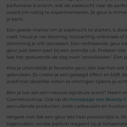
parfumerie is enorm, wat de zoektocht naar de perfec
waard om rustig te experimenteren. Je geur is immers i
je bent.
Een goede manier om je zoektocht te starten, is door
voelt. Houd je van bloemig, houtachtig, oriëntaals of
stemming je wilt oproepen. Een verfrissende geur ka
geur juist beter past bij een avondje uit. Probeer nie
laat het gedurende de dag even ‘ontwikkelen’. Een p
Kies je uiteindelijk je favoriete geur, dan kan het oo
gebruiken. Zo creëer je een gelaagd effect en blijft
jezelf met dezelfde noten te omringen tijdens je och
Ben je toe aan een nieuwe signature scent? Neem een
Cosmetics.shop. Ook op de
homepage van Beauty-C
aanvullende producten, zoals cadeausets en huidver
Vergeet niet dat een geur iets heel persoonlijks is. Wat
tegenvallen, omdat parfum reageert op je lichaamst