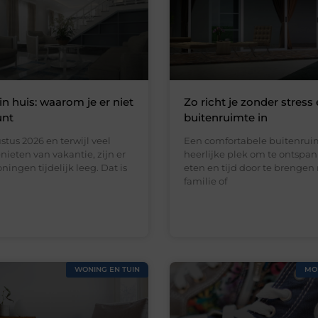
in huis: waarom je er niet
Zo richt je zonder stress 
unt
buitenruimte in
stus 2026 en terwijl veel
Een comfortabele buitenruim
ieten van vakantie, zijn er
heerlijke plek om te ontspan
ningen tijdelijk leeg. Dat is
eten en tijd door te brengen
familie of
WONING EN TUIN
MO