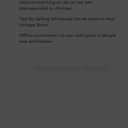
Vloerverwarming en de rol van een
vloerspecialist in Alkmaar
Tips for Selling Wholesale Carrot Jeans in Your
Vintage Store
Offline ontmoeten via een datingsite in België
met activiteiten
Word deel van Taec.nl
Taec.nl is dé plek waar creativiteit, schrijven en
lezen samenkomen. Heb je een passie voor
bloggen, verhalen vertellen of gewoon het
ontdekken van inspirerende content? Dan hoor
jij bij ons!
❝
Samen maken we bloggen toegankelijk,
creatief en leuk voor iedereen
❞