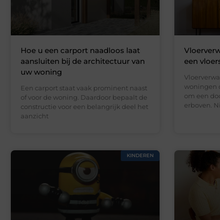
Hoe u een carport naadloos laat
Vloerverw
aansluiten bij de architectuur van
een vloer
uw woning
Vloerverwa
woningen d
Een carport staat vaak prominent naast
om een doo
of voor de woning. Daardoor bepaalt de
erboven. N
constructie voor een belangrijk deel het
aanzicht
KINDEREN