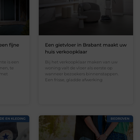
een fijne
Een gietvloer in Brabant maakt uw
huis verkoopklaar
te is een
Bij het verkoopklaar maken van uw
nen, te
woning valt de vloer als eerste op
 met
wanneer bezoekers binnenstappen.
Een frisse, gladde afwerking
DE EN KLEDING
BEDRIJVEN