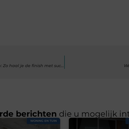
De beste voorbereiding voor het lopen van een marathon: Zo haal je de finish met succes
Wa
rde berichten
die u mogelijk in
WONING EN TUIN