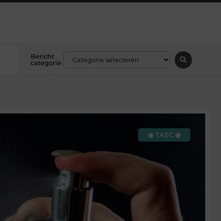
Bericht
categorie
◉ TAEC ◉