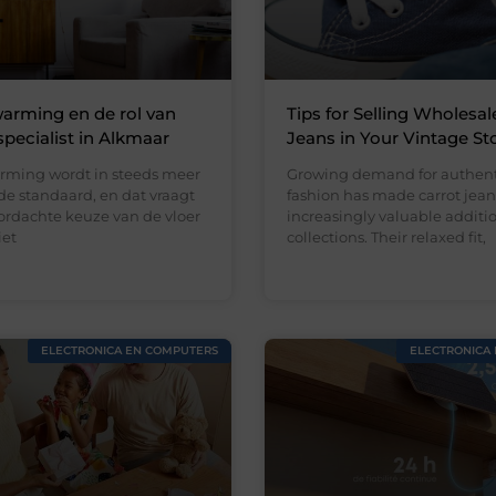
arming en de rol van
Tips for Selling Wholesal
specialist in Alkmaar
Jeans in Your Vintage St
rming wordt in steeds meer
Growing demand for authent
e standaard, en dat vraagt
fashion has made carrot jean
rdachte keuze van de vloer
increasingly valuable addition
iet
collections. Their relaxed fit,
ELECTRONICA EN COMPUTERS
ELECTRONICA