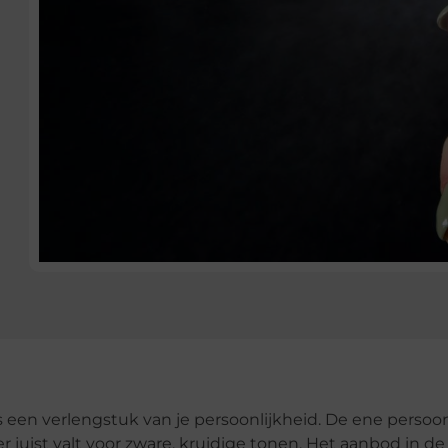
is een verlengstuk van je persoonlijkheid. De ene persoo
er juist valt voor zware, kruidige tonen. Het aanbod in de