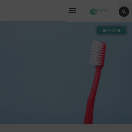
◉ TAEC ◉