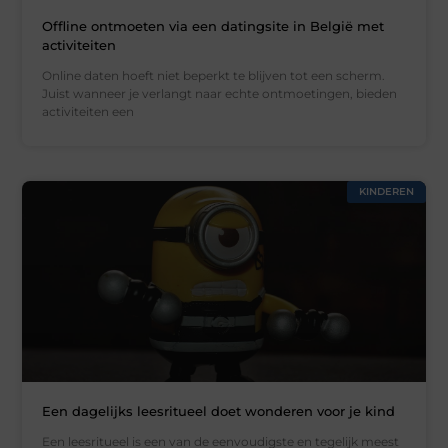
Offline ontmoeten via een datingsite in België met
activiteiten
Online daten hoeft niet beperkt te blijven tot een scherm.
Juist wanneer je verlangt naar echte ontmoetingen, bieden
activiteiten een
KINDEREN
Een dagelijks leesritueel doet wonderen voor je kind
Een leesritueel is een van de eenvoudigste en tegelijk meest