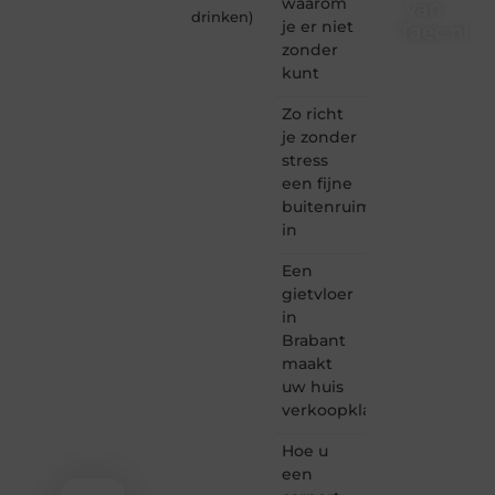
waarom
van
drinken
)
je er niet
Taec.nl
zonder
Taec.nl
kunt
is dé
plek
Zo richt
waar
je zonder
creativiteit,
stress
schrijven
een fijne
en
buitenruimte
lezen
in
samenkomen.
Heb je
Een
een
passie
gietvloer
voor
in
bloggen,
Brabant
verhalen
maakt
vertellen
uw huis
of
verkoopklaar
gewoon
het
ontdekken
Hoe u
van
een
inspirerende