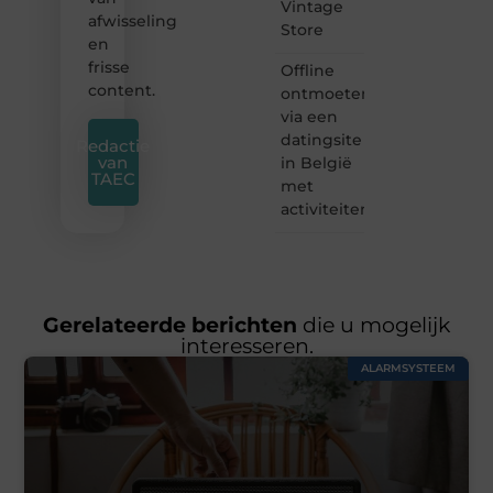
Vintage
afwisseling
Store
en
frisse
Offline
content.
ontmoeten
via een
datingsite
Redactie
van
in België
TAEC
met
activiteiten
Gerelateerde berichten
die u mogelijk
interesseren.
ALARMSYSTEEM