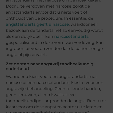
angsttandarts met narcose om de hoek kijken.
Door u te verdoven met narcose, zorgt de
angsttandarts ervoor dat u niets voelt of
onthoudt van de procedure. In essentie, de
angsttandarts geeft u narcose
, waardoor een
bezoek aan de tandarts net zo eenvoudig wordt
als een dutje doen. Een
narcosetandarts
,
gespecialiseerd in deze vorm van verdoving, kan
ingrepen uitvoeren zonder dat de patiënt enige
angst of pijn ervaart.
Zet de stap naar angstvrij tandheelkundig
onderhoud
Wanneer u kiest voor een angsttandarts met
narcose of een narcosetandarts, kiest u voor een
angstvrije behandeling. Geen trillende handen,
geen zenuwen, alleen kwalitatieve
tandheelkundige zorg zonder de angst. Bent u er
klaar voor om deze angsten achter u te laten en
uw mondgezondheid prioriteit te geven?