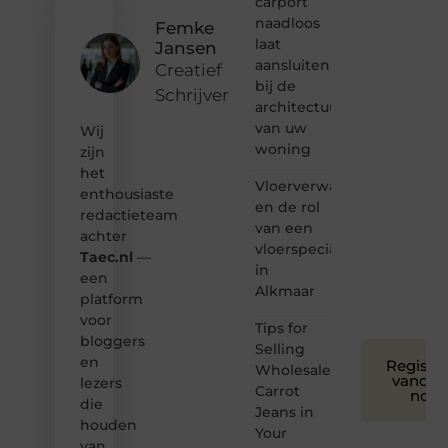
carport
content?
naadloos
Femke
Dan
laat
Jansen
hoor jij
aansluiten
bij ons!
Creatief
bij de
Schrijver
❝
architectuur
Samen
van uw
Wij
maken
woning
zijn
we
het
bloggen
Vloerverwarming
toegankelijk,
enthousiaste
en de rol
creatief
redactieteam
van een
en
achter
leuk
vloerspecialist
Taec.nl
—
voor
in
een
iedereen
Alkmaar
platform
❞
voor
Tips for
bloggers
Selling
en
Registre
Wholesale
vandaa
lezers
Carrot
nog
die
Jeans in
houden
Your
van