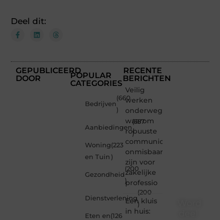
Deel dit:
GEPUBLICEERD
RECENTE
POPULAR
DOOR
BERICHTEN
CATEGORIES
Veilig
(660
werken
Bedrijven
)
onderweg:
waarom
(357
Aanbiedingen
robuuste
)
communicatiemiddelen
Woning
(223
onmisbaar
en Tuin
)
zijn voor
(200
zakelijke
Gezondheid
)
professio
(200
Dienstverlening
Een kluis
Word
)
in huis:
deel
Eten en
(126