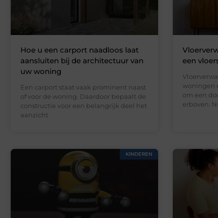
Hoe u een carport naadloos laat
Vloerverw
aansluiten bij de architectuur van
een vloer
uw woning
Vloerverwa
woningen d
Een carport staat vaak prominent naast
om een doo
of voor de woning. Daardoor bepaalt de
erboven. N
constructie voor een belangrijk deel het
aanzicht
KINDEREN