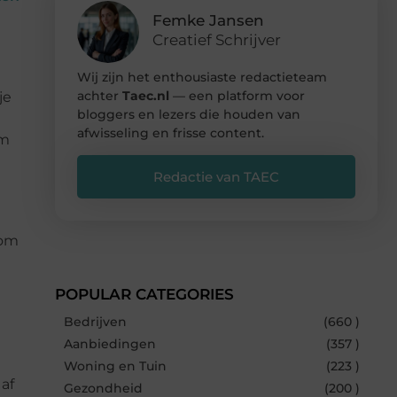
Femke Jansen
Creatief Schrijver
Wij zijn het enthousiaste redactieteam
achter
Taec.nl
— een platform voor
je
bloggers en lezers die houden van
afwisseling en frisse content.
om
Redactie van TAEC
 om
POPULAR CATEGORIES
Bedrijven
(660 )
Aanbiedingen
(357 )
Woning en Tuin
(223 )
af
Gezondheid
(200 )