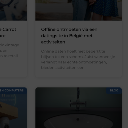
e Carrot
Offline ontmoeten via een
ore
datingsite in België met
activiteiten
ic vintage
s an
Online daten hoeft niet beperkt te
 to retail
blijven tot een scherm. Juist wanneer je
verlangt naar echte ontmoetingen,
bieden activiteiten een
 EN COMPUTERS
BLOG