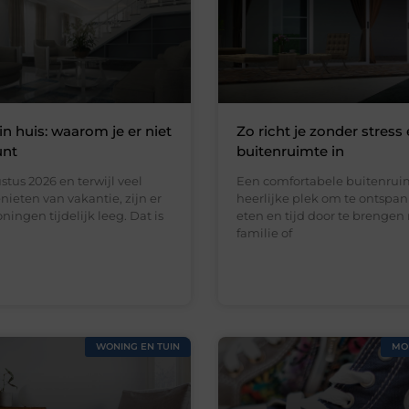
in huis: waarom je er niet
Zo richt je zonder stress 
unt
buitenruimte in
stus 2026 en terwijl veel
Een comfortabele buitenruim
ieten van vakantie, zijn er
heerlijke plek om te ontspan
ningen tijdelijk leeg. Dat is
eten en tijd door te brengen
familie of
WONING EN TUIN
MO