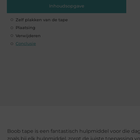
Inhoudsopgave
Zelf plakken van de tape
Plaatsing
Verwijderen
Conclusie
Boob tape is een fantastisch hulpmiddel voor die da
zoals bij elk hulpmiddel, zorgt de juiste toepassing v