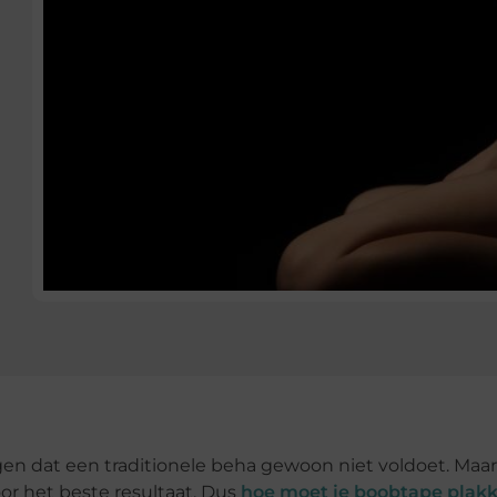
gen dat een traditionele beha gewoon niet voldoet. Maar
oor het beste resultaat. Dus
hoe moet je boobtape plak