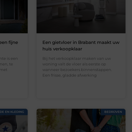
een fijne
Een gietvloer in Brabant maakt uw
huis verkoopklaar
te is een
Bij het verkoopklaar maken van uw
nen, te
woning valt de vloer als eerste op
 met
wanneer bezoekers binnenstappen.
Een frisse, gladde afwerking
DE EN KLEDING
BEDRIJVEN