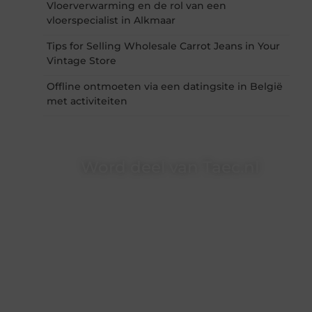
Vloerverwarming en de rol van een
vloerspecialist in Alkmaar
Tips for Selling Wholesale Carrot Jeans in Your
Vintage Store
Offline ontmoeten via een datingsite in België
met activiteiten
Word deel van Taec.nl
Taec.nl is dé plek waar creativiteit, schrijven en
lezen samenkomen. Heb je een passie voor
bloggen, verhalen vertellen of gewoon het
ontdekken van inspirerende content? Dan hoor
jij bij ons!
❝
Samen maken we bloggen toegankelijk,
creatief en leuk voor iedereen
❞