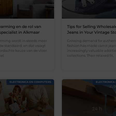
arming en de rol van
Tips for Selling Wholesal
specialist in Alkmaar
Jeans in Your Vintage St
rming wordt in steeds meer
Growing demand for authent
e standaard, en dat vraagt
fashion has made carrot jean
rdachte keuze van de vloer
increasingly valuable addition
iet
collections. Their relaxed fit,
ELECTRONICA EN COMPUTERS
ELECTRONICA