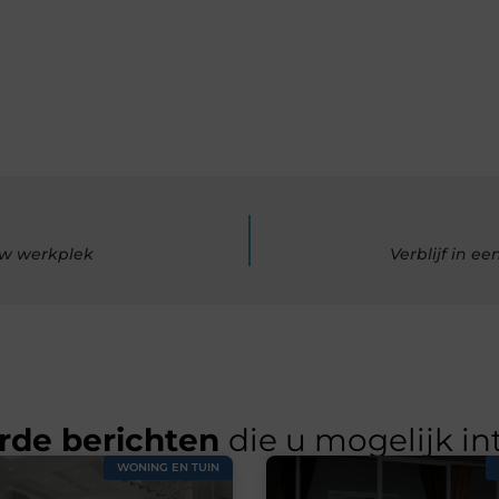
ouw werkplek
Verblijf in 
rde berichten
die u mogelijk in
WONING EN TUIN