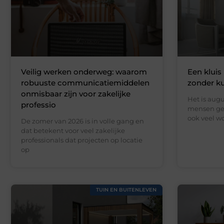
Veilig werken onderweg: waarom
Een kluis 
robuuste communicatiemiddelen
zonder k
onmisbaar zijn voor zakelijke
Het is augu
professio
mensen gen
ook veel wo
De zomer van 2026 is in volle gang en
dat betekent voor veel zakelijke
professionals dat projecten op locatie
op
TUIN EN BUITENLEVEN