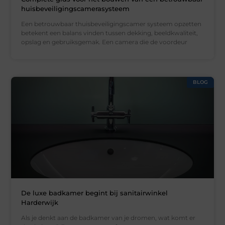
huisbeveiligingscamerasysteem
Een betrouwbaar thuisbeveiligingscamer systeem opzetten
betekent een balans vinden tussen dekking, beeldkwaliteit,
opslag en gebruiksgemak. Een camera die de voordeur
BLOG
De luxe badkamer begint bij sanitairwinkel
Harderwijk
Als je denkt aan de badkamer van je dromen, wat komt er