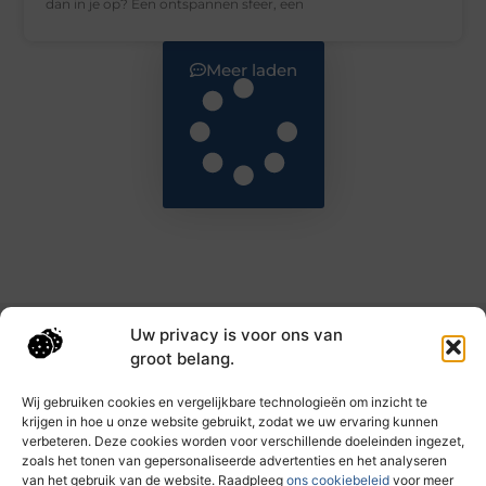
dan in je op? Een ontspannen sfeer, een
Meer laden
Uw privacy is voor ons van
Main Links
groot belang.
Goede backlinks: de sleutel tot hogere rankings en meer autoriteit
Geld verdienen met links: haal het maximale uit je online bereik
Wij gebruiken cookies en vergelijkbare technologieën om inzicht te
krijgen in hoe u onze website gebruikt, zodat we uw ervaring kunnen
verbeteren. Deze cookies worden voor verschillende doeleinden ingezet,
zoals het tonen van gepersonaliseerde advertenties en het analyseren
Dagelijks nieuwe inzichten op taec.nl
van het gebruik van de website. Raadpleeg
ons cookiebeleid
voor meer