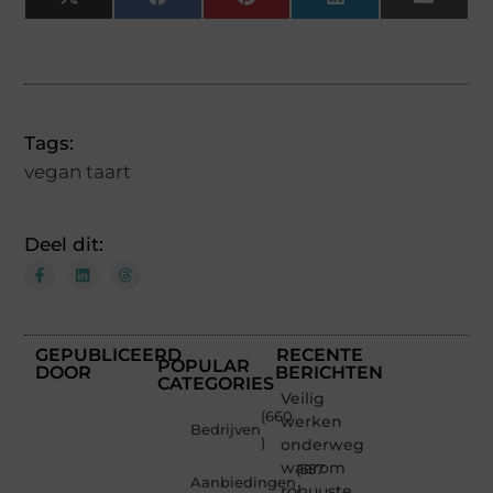
X
Facebook
Pinterest
LinkedIn
Email
(Twitter)
Tags:
vegan taart
Deel dit:
GEPUBLICEERD
RECENTE
POPULAR
DOOR
BERICHTEN
CATEGORIES
Veilig
(660
werken
Bedrijven
)
onderweg:
waarom
(357
Aanbiedingen
robuuste