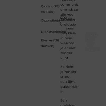
)
communicatiemiddelen
Woning
(223
onmisbaar
en Tuin
)
zijn voor
(200
zakelijke
Gezondheid
)
professio
(200
Dienstverlening
Een kluis
Word
)
in huis:
deel
Eten en
(126
waarom
van
drinken
)
je er niet
Taec.nl
zonder
Taec.nl
kunt
is dé
plek
Zo richt
waar
je zonder
creativiteit,
stress
schrijven
een fijne
en
buitenruimte
lezen
in
samenkomen.
Heb je
Een
een
passie
gietvloer