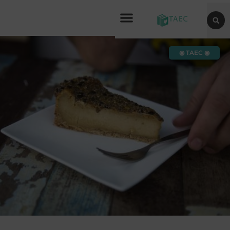
◉ TAEC ◉