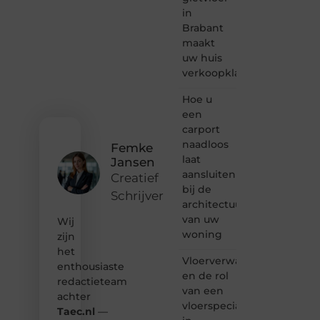
voor
in
bloggen,
Brabant
verhalen
maakt
vertellen
uw huis
of
verkoopklaar
gewoon
het
ontdekken
Hoe u
van
een
inspirerende
carport
content?
naadloos
Femke
Dan
laat
Jansen
hoor jij
aansluiten
bij ons!
Creatief
bij de
Schrijver
❝
architectuur
Samen
van uw
Wij
maken
woning
zijn
we
het
bloggen
Vloerverwarming
toegankelijk,
enthousiaste
en de rol
creatief
redactieteam
van een
en
achter
leuk
vloerspecialist
Taec.nl
—
voor