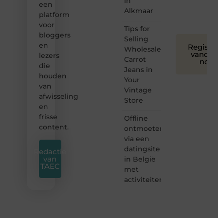
in
een
iedereen
Alkmaar
platform
❞
voor
Tips for
bloggers
Selling
en
Registre
Wholesale
vandaa
lezers
Carrot
nog
die
Jeans in
houden
Your
van
Vintage
afwisseling
Store
en
frisse
Offline
content.
ontmoeten
via een
datingsite
Redactie
van
in België
TAEC
met
activiteiten