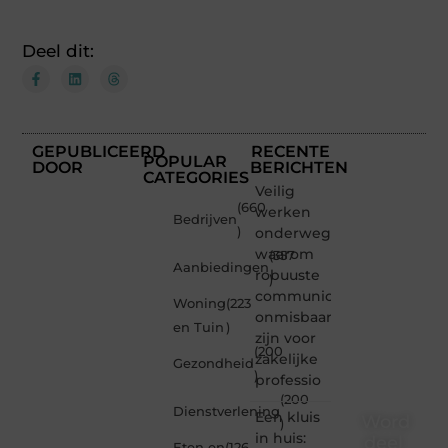
Deel dit:
GEPUBLICEERD
RECENTE
POPULAR
DOOR
BERICHTEN
CATEGORIES
Veilig
(660
werken
Bedrijven
)
onderweg:
waarom
(357
Aanbiedingen
robuuste
)
communicatiemiddelen
Woning
(223
onmisbaar
en Tuin
)
zijn voor
(200
zakelijke
Gezondheid
)
professio
(200
Dienstverlening
Een kluis
Word
)
in huis:
deel
Eten en
(126