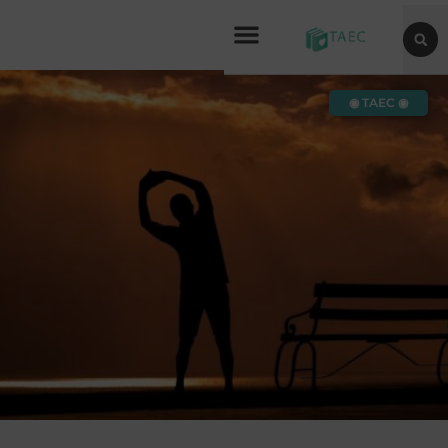
◉ TAEC ◉