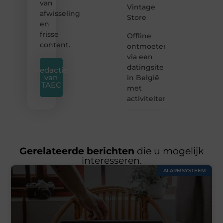
van
Vintage
afwisseling
Store
en
frisse
Offline
content.
ontmoeten
via een
datingsite
Redactie
van
in België
TAEC
met
activiteiten
Gerelateerde berichten
die u mogelijk
interesseren.
ALARMSYSTEEM