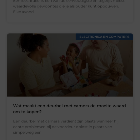
Een leesritueel is een van de eenvoudigste en tegelijk meest
waardevolle gewoontes die je als ouder kunt opbouwen.
Elke avond
ELECTRONICA EN COMPUTERS
Wat maakt een deurbel met camera de moeite waard
om te kopen?
Een deurbel met camera verdient zijn plaats wanneer hij
echte problemen bij de voordeur oplost in plaats van
simpelweg een