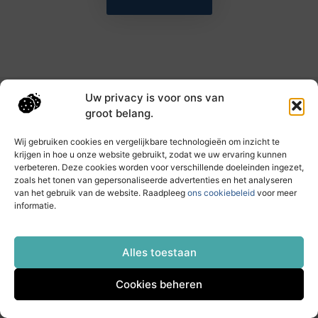
Uw privacy is voor ons van
Main Links
groot belang.
Goede backlinks: de sleutel tot hogere rankings en meer autoriteit
Geld verdienen met links: haal het maximale uit je online bereik
Wij gebruiken cookies en vergelijkbare technologieën om inzicht te
krijgen in hoe u onze website gebruikt, zodat we uw ervaring kunnen
verbeteren. Deze cookies worden voor verschillende doeleinden ingezet,
zoals het tonen van gepersonaliseerde advertenties en het analyseren
Dagelijks nieuwe inzichten op taec.nl
van het gebruik van de website. Raadpleeg
ons cookiebeleid
voor meer
Artikelen vol kennis, inspiratie en praktische tips die
informatie.
jouw ontwikkeling en dagelijks leven verrijken.
Website index
Cookiebeleid (EU)
Alles toestaan
Cookies beheren
@2025 All Right Reserved. Design by
www.taec.nl