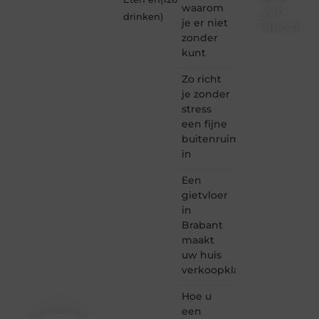
waarom
van
drinken
)
je er niet
Taec.nl
zonder
Taec.nl
kunt
is dé
plek
Zo richt
waar
je zonder
creativiteit,
stress
schrijven
een fijne
en
buitenruimte
lezen
in
samenkomen.
Heb je
Een
een
passie
gietvloer
voor
in
bloggen,
Brabant
verhalen
maakt
vertellen
uw huis
of
verkoopklaar
gewoon
het
ontdekken
Hoe u
van
een