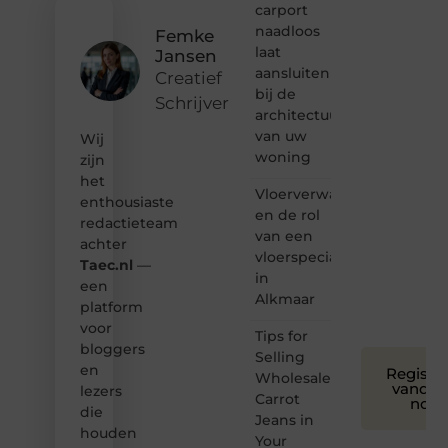
inspirerende
carport
content?
naadloos
Femke
Dan
laat
Jansen
hoor jij
aansluiten
bij ons!
Creatief
bij de
Schrijver
❝
architectuur
Samen
van uw
Wij
maken
woning
zijn
we
het
bloggen
Vloerverwarming
toegankelijk,
enthousiaste
en de rol
creatief
redactieteam
van een
en
achter
leuk
vloerspecialist
Taec.nl
—
voor
in
een
iedereen
Alkmaar
platform
❞
voor
Tips for
bloggers
Selling
en
Registre
Wholesale
vandaa
lezers
Carrot
nog
die
Jeans in
houden
Your