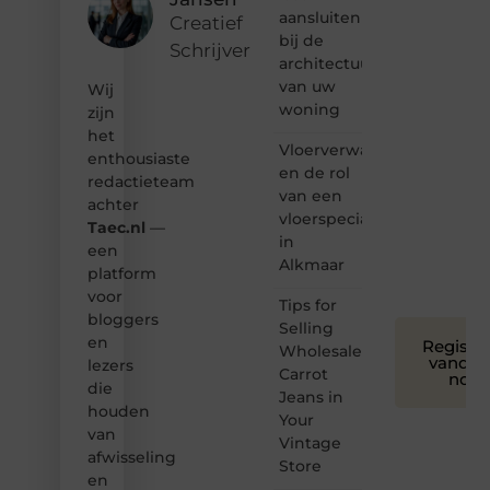
aansluiten
bij ons!
Creatief
bij de
Schrijver
❝
architectuur
Samen
van uw
Wij
maken
woning
zijn
we
het
bloggen
Vloerverwarming
toegankelijk,
enthousiaste
en de rol
creatief
redactieteam
van een
en
achter
leuk
vloerspecialist
Taec.nl
—
voor
in
een
iedereen
Alkmaar
platform
❞
voor
Tips for
bloggers
Selling
en
Registre
Wholesale
vandaa
lezers
Carrot
nog
die
Jeans in
houden
Your
van
Vintage
afwisseling
Store
en