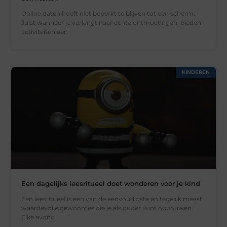
Online daten hoeft niet beperkt te blijven tot een scherm.
Juist wanneer je verlangt naar echte ontmoetingen, bieden
activiteiten een
KINDEREN
Een dagelijks leesritueel doet wonderen voor je kind
Een leesritueel is een van de eenvoudigste en tegelijk meest
waardevolle gewoontes die je als ouder kunt opbouwen.
Elke avond