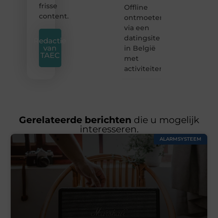
frisse
Offline
content.
ontmoeten
via een
datingsite
Redactie
van
in België
TAEC
met
activiteiten
Gerelateerde berichten
die u mogelijk
interesseren.
ALARMSYSTEEM