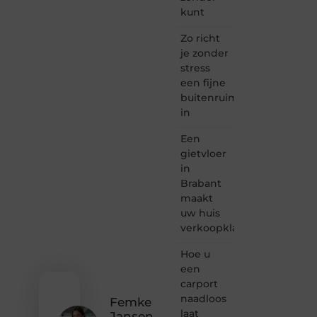
Taec.nl
kunt
is dé
plek
Zo richt
waar
je zonder
creativiteit,
stress
schrijven
een fijne
en
buitenruimte
lezen
in
samenkomen.
Heb je
Een
een
passie
gietvloer
voor
in
bloggen,
Brabant
verhalen
maakt
vertellen
uw huis
of
verkoopklaar
gewoon
het
ontdekken
Hoe u
van
een
inspirerende
carport
content?
naadloos
Femke
Dan
laat
Jansen
hoor jij