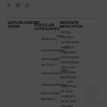
GEPUBLICEERD
RECENTE
POPULAR
DOOR
BERICHTEN
CATEGORIES
Veilig
(660
werken
Bedrijven
)
onderweg:
waarom
(357
Aanbiedingen
robuuste
)
communicatiemiddelen
Woning
(223
onmisbaar
en Tuin
)
zijn voor
(200
zakelijke
Gezondheid
)
professio
(200
Dienstverlening
Een kluis
Word
)
in huis:
deel
Eten en
(126
waarom
van
drinken
)
je er niet
Taec.nl
zonder