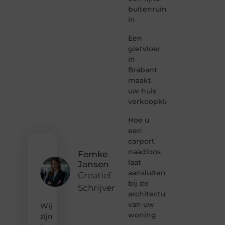
en
buitenruimte
lezen
in
samenkomen.
Heb je
Een
een
passie
gietvloer
voor
in
bloggen,
Brabant
verhalen
maakt
vertellen
uw huis
of
verkoopklaar
gewoon
het
ontdekken
Hoe u
van
een
inspirerende
carport
content?
naadloos
Femke
Dan
laat
Jansen
hoor jij
aansluiten
bij ons!
Creatief
bij de
Schrijver
❝
architectuur
Samen
van uw
Wij
maken
woning
zijn
we