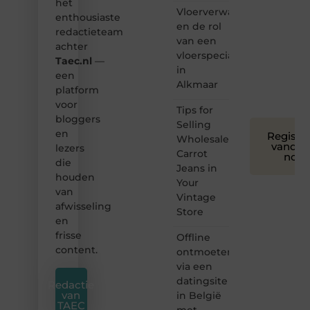
het
bloggen
Vloerverwarming
toegankelijk,
enthousiaste
en de rol
creatief
redactieteam
van een
en
achter
leuk
vloerspecialist
Taec.nl
—
voor
in
een
iedereen
Alkmaar
platform
❞
voor
Tips for
bloggers
Selling
en
Registre
Wholesale
vandaa
lezers
Carrot
nog
die
Jeans in
houden
Your
van
Vintage
afwisseling
Store
en
frisse
Offline
content.
ontmoeten
via een
datingsite
Redactie
van
in België
TAEC
met