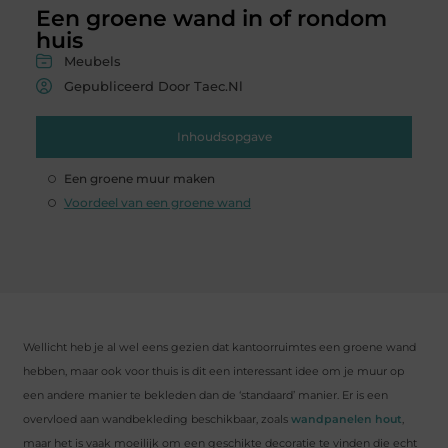
Een groene wand in of rondom
huis
Meubels
Gepubliceerd Door Taec.nl
Inhoudsopgave
Een groene muur maken
Voordeel van een groene wand
Wellicht heb je al wel eens gezien dat kantoorruimtes een groene wand
hebben, maar ook voor thuis is dit een interessant idee om je muur op
een andere manier te bekleden dan de ‘standaard’ manier. Er is een
overvloed aan wandbekleding beschikbaar, zoals
wandpanelen hout
,
maar het is vaak moeilijk om een geschikte decoratie te vinden die echt