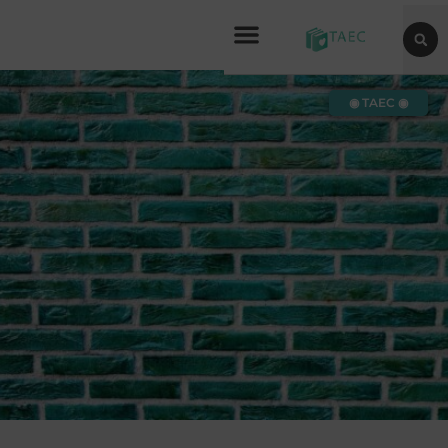
◉ TAEC ◉