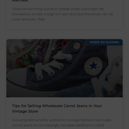
Alkmaar
Vloerverwarming wordt in steeds meer woningen de
standaard, en dat vraagt om een doordachte keuze van de
vloer erboven. Niet
MODE EN KLEDING
Tips for Selling Wholesale Carrot Jeans in Your
Vintage Store
Growing demand for authentic vintage fashion has made
carrot jeans an increasingly valuable addition to retail