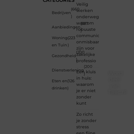
CATEGORIES
Veilig
(660
werken
Bedrijven
)
onderweg:
waarom
(357
Aanbiedingen
robuuste
)
communicatiemiddelen
Woning
(223
onmisbaar
en Tuin
)
zijn voor
(200
zakelijke
Gezondheid
)
professio
(200
Dienstverlening
Een kluis
Word
)
in huis:
deel
Eten en
(126
waarom
van
drinken
)
je er niet
Taec.nl
zonder
Taec.nl
kunt
is dé
plek
Zo richt
waar
je zonder
creativiteit,
stress
schrijven
een fijne