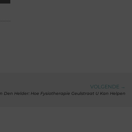
VOLGENDE →
n Den Helder: Hoe Fysiotherapie Geulstraat U Kan Helpen