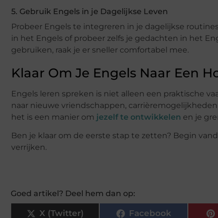
5. Gebruik Engels in je Dagelijkse Leven
Probeer Engels te integreren in je dagelijkse routines.
in het Engels of probeer zelfs je gedachten in het En
gebruiken, raak je er sneller comfortabel mee.
Klaar Om Je Engels Naar Een Ho
Engels leren spreken is niet alleen een praktische vaa
naar nieuwe vriendschappen, carrièremogelijkheden e
het is een manier om
jezelf te ontwikkelen
en je gre
Ben je klaar om de eerste stap te zetten? Begin van
verrijken.
Goed artikel? Deel hem dan op:
X (Twitter)
Facebook