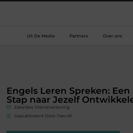
Uit De Media
Partners
Over ons
Engels Leren Spreken: Een
Stap naar Jezelf Ontwikkel
Zakelijke Dienstverlening
Gepubliceerd Door Taec.nl