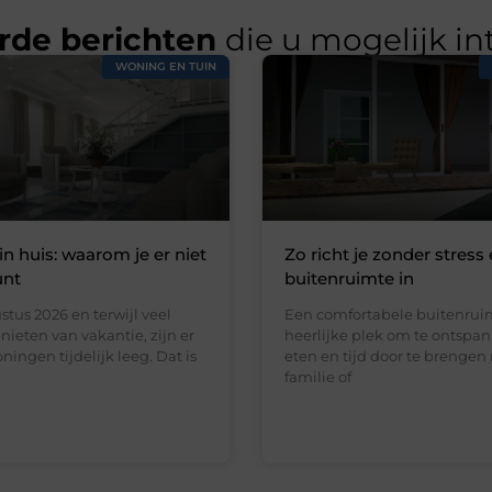
rde berichten
die u mogelijk in
WONING EN TUIN
in huis: waarom je er niet
Zo richt je zonder stress 
unt
buitenruimte in
stus 2026 en terwijl veel
Een comfortabele buitenruim
ieten van vakantie, zijn er
heerlijke plek om te ontspan
ningen tijdelijk leeg. Dat is
eten en tijd door te brengen
familie of