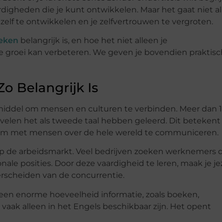
digheden die je kunt ontwikkelen. Maar het gaat niet a
ezelf te ontwikkelen en je zelfvertrouwen te vergroten.
reken
belangrijk is, en hoe het niet alleen je
 groei kan verbeteren. We geven je bovendien praktis
.
o Belangrijk Is
l middel om mensen en culturen te verbinden. Meer dan 1
velen het als tweede taal hebben geleerd. Dit betekent
t om met mensen over de hele wereld te communiceren.
op de arbeidsmarkt. Veel bedrijven zoeken werknemers 
ale posities. Door deze vaardigheid te leren, maak je je
derscheiden van de concurrentie.
t een enorme hoeveelheid informatie, zoals boeken,
 vaak alleen in het Engels beschikbaar zijn. Het opent