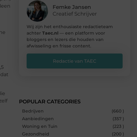
lleen
Femke Jansen
Creatief Schrijver
Wij zijn het enthousiaste redactieteam
che
achter
Taec.nl
— een platform voor
bloggers en lezers die houden van
afwisseling en frisse content.
Redactie van TAEC
,5
 dat
die
zelf
POPULAR CATEGORIES
Bedrijven
(660 )
Aanbiedingen
(357 )
Woning en Tuin
(223 )
Gezondheid
(200 )