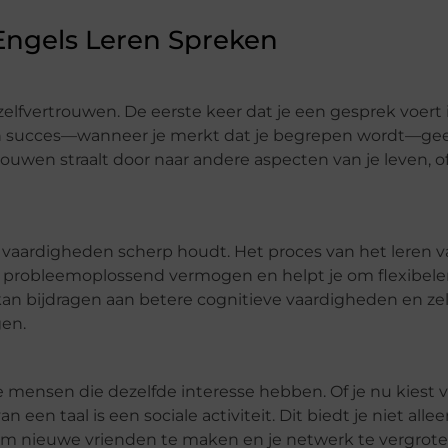
 Engels Leren Spreken
zelfvertrouwen. De eerste keer dat je een gesprek voert 
an succes—wanneer je merkt dat je begrepen wordt—gee
ouwen straalt door naar andere aspecten van je leven, o
e vaardigheden scherp houdt. Het proces van het leren 
e probleemoplossend vermogen en helpt je om flexibele
an bijdragen aan betere cognitieve vaardigheden en zel
gen.
 mensen die dezelfde interesse hebben. Of je nu kiest 
en taal is een sociale activiteit. Dit biedt je niet alle
om nieuwe vrienden te maken en je netwerk te vergrot