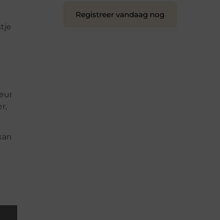
Registreer vandaag nog
stje
deur
r,
kan