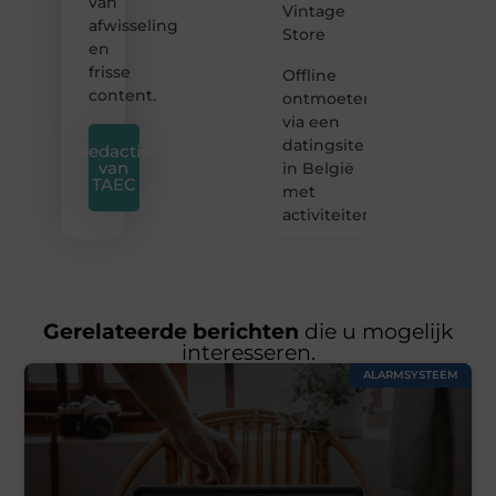
van
Vintage
afwisseling
Store
en
frisse
Offline
content.
ontmoeten
via een
datingsite
Redactie
van
in België
TAEC
met
activiteiten
Gerelateerde berichten
die u mogelijk
interesseren.
ALARMSYSTEEM