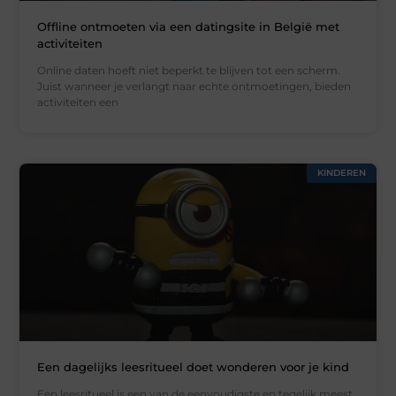
Offline ontmoeten via een datingsite in België met
activiteiten
Online daten hoeft niet beperkt te blijven tot een scherm.
Juist wanneer je verlangt naar echte ontmoetingen, bieden
activiteiten een
KINDEREN
Een dagelijks leesritueel doet wonderen voor je kind
Een leesritueel is een van de eenvoudigste en tegelijk meest