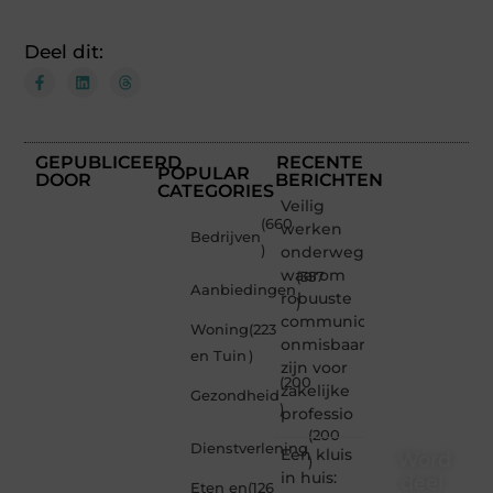
Deel dit:
GEPUBLICEERD
RECENTE
POPULAR
DOOR
BERICHTEN
CATEGORIES
Veilig
(660
werken
Bedrijven
)
onderweg:
waarom
(357
Aanbiedingen
robuuste
)
communicatiemiddelen
Woning
(223
onmisbaar
en Tuin
)
zijn voor
(200
zakelijke
Gezondheid
)
professio
(200
Dienstverlening
Een kluis
Word
)
in huis:
deel
Eten en
(126