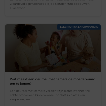
waardevolle gewoontes die je als ouder kunt opbouwen.
Elke avond
ELECTRONICA EN COMPUTERS
Wat maakt een deurbel met camera de moeite waard
om te kopen?
Een deurbel met camera verdient zijn plaats wanneer hij
echte problemen bij de voordeur oplost in plaats van
simpelweg een