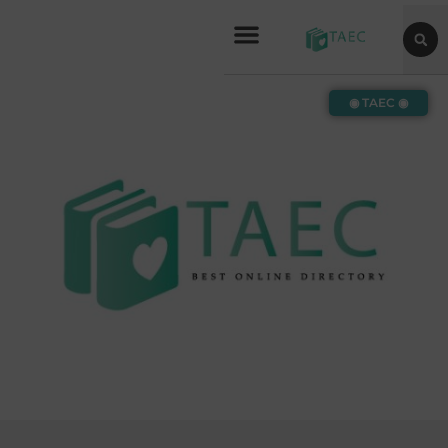
◉ TAEC ◉