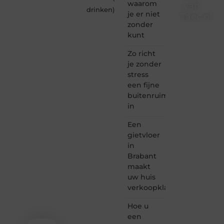
waarom
van
drinken
)
je er niet
Taec.nl
zonder
Taec.nl
kunt
is dé
plek
Zo richt
waar
je zonder
creativiteit,
stress
schrijven
een fijne
en
buitenruimte
lezen
in
samenkomen.
Heb je
Een
een
passie
gietvloer
voor
in
bloggen,
Brabant
verhalen
maakt
vertellen
uw huis
of
verkoopklaar
gewoon
het
ontdekken
Hoe u
van
een
inspirerende