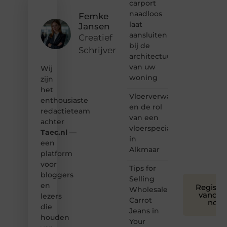
carport
content?
naadloos
Femke
Dan
laat
Jansen
hoor jij
aansluiten
bij ons!
Creatief
bij de
Schrijver
❝
architectuur
Samen
van uw
Wij
maken
woning
zijn
we
het
bloggen
Vloerverwarming
toegankelijk,
enthousiaste
en de rol
creatief
redactieteam
van een
en
achter
leuk
vloerspecialist
Taec.nl
—
voor
in
een
iedereen
Alkmaar
platform
❞
voor
Tips for
bloggers
Selling
en
Registre
Wholesale
vandaa
lezers
Carrot
nog
die
Jeans in
houden
Your