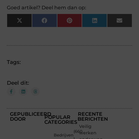
Goed artikel? Deel hem dan op:
X
Facebook
Pinterest
LinkedIn
Email
(Twitter)
Tags:
Deel dit:
GEPUBLICEERD
RECENTE
POPULAR
DOOR
BERICHTEN
CATEGORIES
Veilig
(660
werken
Bedrijven
)