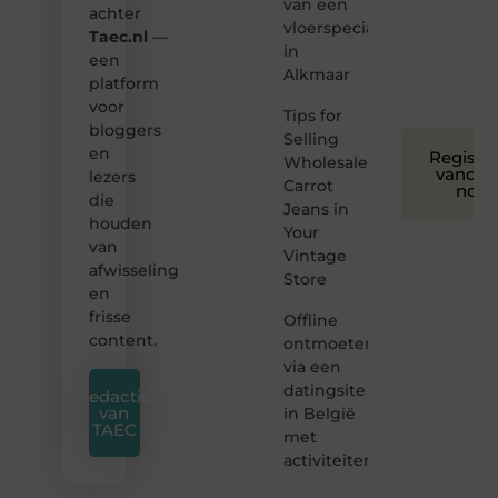
van een
en
achter
leuk
vloerspecialist
Taec.nl
—
voor
in
een
iedereen
Alkmaar
platform
❞
voor
Tips for
bloggers
Selling
en
Registre
Wholesale
vandaa
lezers
Carrot
nog
die
Jeans in
houden
Your
van
Vintage
afwisseling
Store
en
frisse
Offline
content.
ontmoeten
via een
datingsite
Redactie
van
in België
TAEC
met
activiteiten