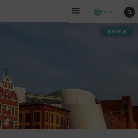
◉ TAEC ◉