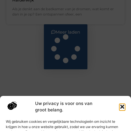
Harderwijk
Als je denkt aan de badkamer van je dromen, wat komt er
dan in je op? Een ontspannen sfeer, een
Meer laden
Uw privacy is voor ons van
Main Links
groot belang.
Goede backlinks: de sleutel tot hogere rankings en meer autoriteit
Geld verdienen met links: haal het maximale uit je online bereik
Wij gebruiken cookies en vergelijkbare technologieën om inzicht te
krijgen in hoe u onze website gebruikt, zodat we uw ervaring kunnen