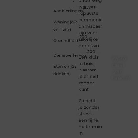
onderweg:
waarom
(357
Aanbiedingen
robuuste
)
communicatiemiddelen
Woning
(223
onmisbaar
en Tuin
)
zijn voor
(200
zakelijke
Gezondheid
)
professio
(200
Dienstverlening
Een kluis
Word
)
in huis:
deel
Eten en
(126
waarom
van
drinken
)
je er niet
Taec.nl
zonder
Taec.nl
kunt
is dé
plek
Zo richt
waar
je zonder
creativiteit,
stress
schrijven
een fijne
en
buitenruimte
lezen
in
samenkomen.