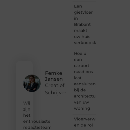
Heb je
Een
een
passie
gietvloer
voor
in
bloggen,
Brabant
verhalen
maakt
vertellen
uw huis
of
verkoopklaar
gewoon
het
ontdekken
Hoe u
van
een
inspirerende
carport
content?
naadloos
Femke
Dan
laat
Jansen
hoor jij
aansluiten
bij ons!
Creatief
bij de
Schrijver
❝
architectuur
Samen
van uw
Wij
maken
woning
zijn
we
het
bloggen
Vloerverwarming
toegankelijk,
enthousiaste
en de rol
creatief
redactieteam