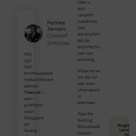
ontdekken
Hoe u
van
een
inspirerende
carport
content?
naadloos
Femke
Dan
laat
Jansen
hoor jij
aansluiten
bij ons!
Creatief
bij de
Schrijver
❝
architectuur
Samen
van uw
Wij
maken
woning
zijn
we
het
bloggen
Vloerverwarming
toegankelijk,
enthousiaste
en de rol
creatief
redactieteam
van een
en
achter
leuk
vloerspecialist
Taec.nl
—
voor
in
een
iedereen
Alkmaar
platform
❞
voor
Tips for
bloggers
Selling
en
Registre
Wholesale
vandaa
lezers
Carrot
nog