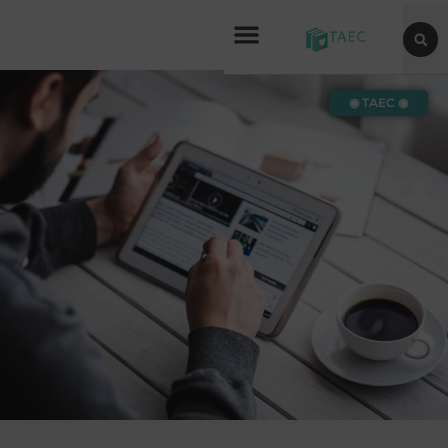
◉ TAEC ◉