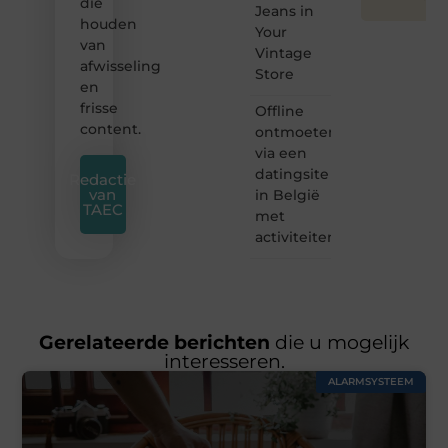
die
Jeans in
houden
Your
van
Vintage
afwisseling
Store
en
frisse
Offline
content.
ontmoeten
via een
datingsite
Redactie
van
in België
TAEC
met
activiteiten
Gerelateerde berichten
die u mogelijk
interesseren.
ALARMSYSTEEM