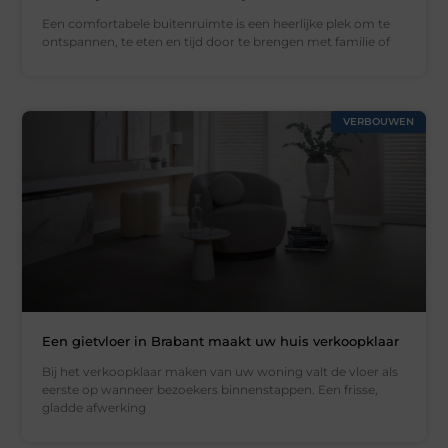
Een comfortabele buitenruimte is een heerlijke plek om te
ontspannen, te eten en tijd door te brengen met familie of
VERBOUWEN
Een gietvloer in Brabant maakt uw huis verkoopklaar
Bij het verkoopklaar maken van uw woning valt de vloer als
eerste op wanneer bezoekers binnenstappen. Een frisse,
gladde afwerking