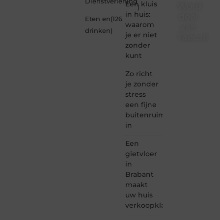
Dienstverlening
Een kluis
Word
)
in huis:
deel
Eten en
(126
waarom
van
drinken
)
je er niet
Taec.nl
zonder
Taec.nl
kunt
is dé
plek
Zo richt
waar
je zonder
creativiteit,
stress
schrijven
een fijne
en
buitenruimte
lezen
in
samenkomen.
Heb je
Een
een
passie
gietvloer
voor
in
bloggen,
Brabant
verhalen
maakt
vertellen
uw huis
of
verkoopklaar
gewoon
het