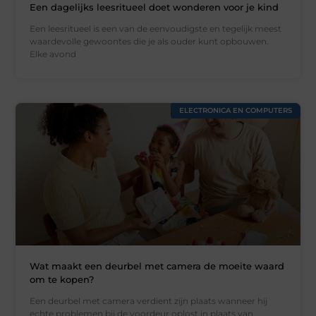
Een dagelijks leesritueel doet wonderen voor je kind
Een leesritueel is een van de eenvoudigste en tegelijk meest
waardevolle gewoontes die je als ouder kunt opbouwen.
Elke avond
ELECTRONICA EN COMPUTERS
Wat maakt een deurbel met camera de moeite waard
om te kopen?
Een deurbel met camera verdient zijn plaats wanneer hij
echte problemen bij de voordeur oplost in plaats van