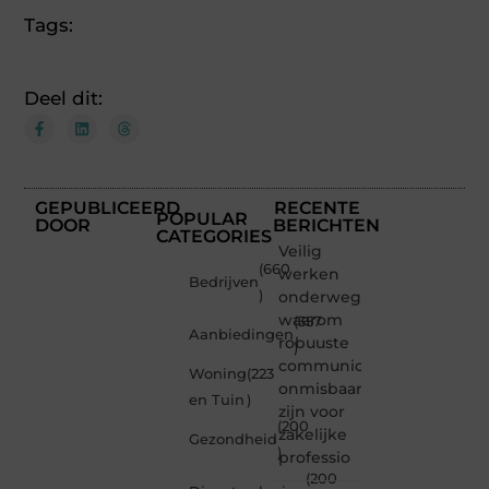
Tags:
Deel dit:
GEPUBLICEERD
RECENTE
POPULAR
DOOR
BERICHTEN
CATEGORIES
Veilig
(660
werken
Bedrijven
)
onderweg:
waarom
(357
Aanbiedingen
robuuste
)
communicatiemiddelen
Woning
(223
onmisbaar
en Tuin
)
zijn voor
(200
zakelijke
Gezondheid
)
professio
(200