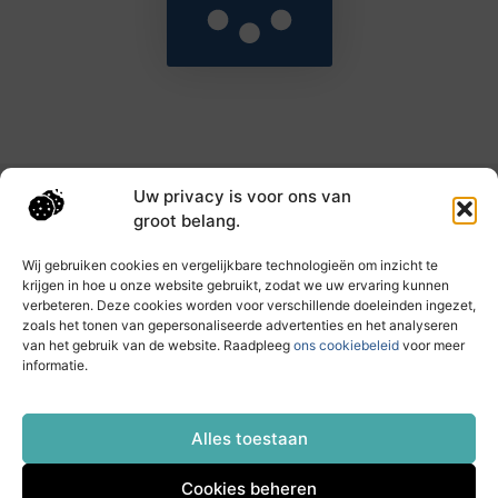
Uw privacy is voor ons van
Main Links
groot belang.
Goede backlinks: de sleutel tot hogere rankings en meer autoriteit
Geld verdienen met links: haal het maximale uit je online bereik
Wij gebruiken cookies en vergelijkbare technologieën om inzicht te
krijgen in hoe u onze website gebruikt, zodat we uw ervaring kunnen
verbeteren. Deze cookies worden voor verschillende doeleinden ingezet,
zoals het tonen van gepersonaliseerde advertenties en het analyseren
Dagelijks nieuwe inzichten op taec.nl
van het gebruik van de website. Raadpleeg
ons cookiebeleid
voor meer
Artikelen vol kennis, inspiratie en praktische tips die
informatie.
jouw ontwikkeling en dagelijks leven verrijken.
Website index
Cookiebeleid (EU)
Alles toestaan
Cookies beheren