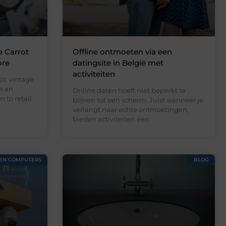
e Carrot
Offline ontmoeten via een
ore
datingsite in België met
activiteiten
ic vintage
s an
Online daten hoeft niet beperkt te
 to retail
blijven tot een scherm. Juist wanneer je
verlangt naar echte ontmoetingen,
bieden activiteiten een
 EN COMPUTERS
BLOG