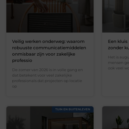
Veilig werken onderweg: waarom
Een kluis 
robuuste communicatiemiddelen
zonder k
onmisbaar zijn voor zakelijke
Het is augu
professio
mensen gen
ook veel wo
De zomer van 2026 is in volle gang en
dat betekent voor veel zakelijke
professionals dat projecten op locatie
op
TUIN EN BUITENLEVEN