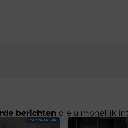
rde berichten
die u mogelijk in
WONING EN TUIN