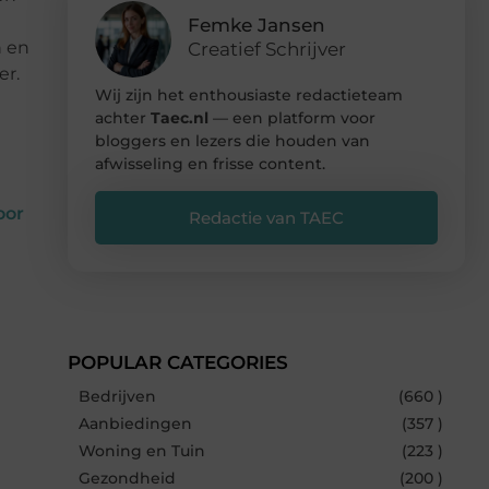
Femke Jansen
n en
Creatief Schrijver
er.
Wij zijn het enthousiaste redactieteam
achter
Taec.nl
— een platform voor
bloggers en lezers die houden van
afwisseling en frisse content.
oor
Redactie van TAEC
POPULAR CATEGORIES
Bedrijven
(660 )
Aanbiedingen
(357 )
Woning en Tuin
(223 )
Gezondheid
(200 )