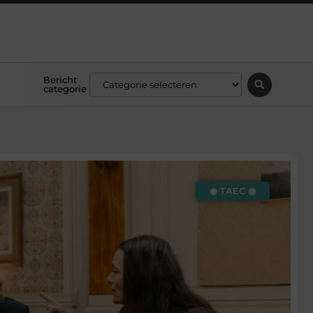
Bericht
categorie
◉ TAEC ◉