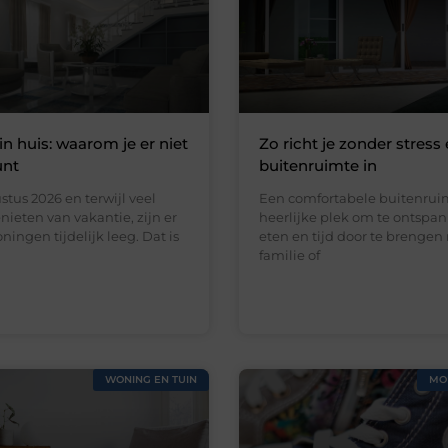
in huis: waarom je er niet
Zo richt je zonder stress 
unt
buitenruimte in
stus 2026 en terwijl veel
Een comfortabele buitenruim
ieten van vakantie, zijn er
heerlijke plek om te ontspan
ningen tijdelijk leeg. Dat is
eten en tijd door te brengen
familie of
WONING EN TUIN
MO