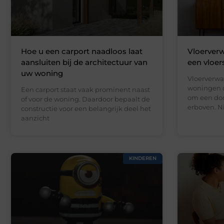
Hoe u een carport naadloos laat
Vloerverw
aansluiten bij de architectuur van
een vloer
uw woning
Vloerverwa
woningen d
Een carport staat vaak prominent naast
om een doo
of voor de woning. Daardoor bepaalt de
erboven. N
constructie voor een belangrijk deel het
aanzicht
KINDEREN