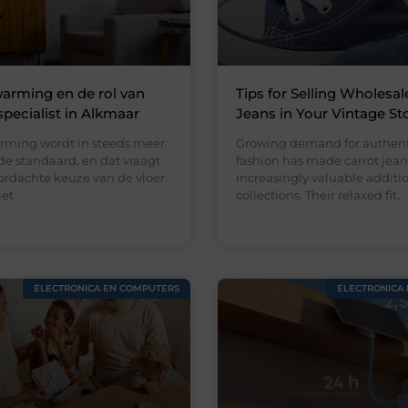
arming en de rol van
Tips for Selling Wholesal
specialist in Alkmaar
Jeans in Your Vintage St
rming wordt in steeds meer
Growing demand for authent
e standaard, en dat vraagt
fashion has made carrot jean
rdachte keuze van de vloer
increasingly valuable addition
iet
collections. Their relaxed fit,
ELECTRONICA EN COMPUTERS
ELECTRONICA