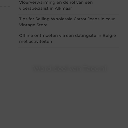
Vloerverwarming en de rol van een
vloerspecialist in Alkmaar
Tips for Selling Wholesale Carrot Jeans in Your
Vintage Store
Offline ontmoeten via een datingsite in België
met activiteiten
Word deel van Taec.nl
Taec.nl is dé plek waar creativiteit, schrijven en
lezen samenkomen. Heb je een passie voor
bloggen, verhalen vertellen of gewoon het
ontdekken van inspirerende content? Dan hoor
jij bij ons!
❝
Samen maken we bloggen toegankelijk,
creatief en leuk voor iedereen
❞