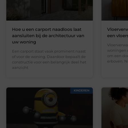
Hoe u een carport naadloos laat
Vloerverw
aansluiten bij de architectuur van
een vloer
uw woning
Vloerverwa
woningen d
Een carport staat vaak prominent naast
om een doo
of voor de woning. Daardoor bepaalt de
erboven. N
constructie voor een belangrijk deel het
aanzicht
KINDEREN