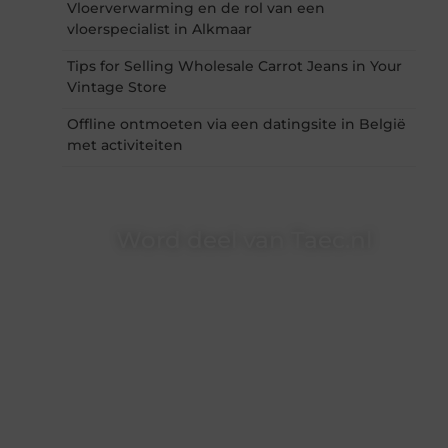
Vloerverwarming en de rol van een
vloerspecialist in Alkmaar
Tips for Selling Wholesale Carrot Jeans in Your
Vintage Store
Offline ontmoeten via een datingsite in België
met activiteiten
Word deel van Taec.nl
Taec.nl is dé plek waar creativiteit, schrijven en
lezen samenkomen. Heb je een passie voor
bloggen, verhalen vertellen of gewoon het
ontdekken van inspirerende content? Dan hoor
jij bij ons!
❝
Samen maken we bloggen toegankelijk,
creatief en leuk voor iedereen
❞