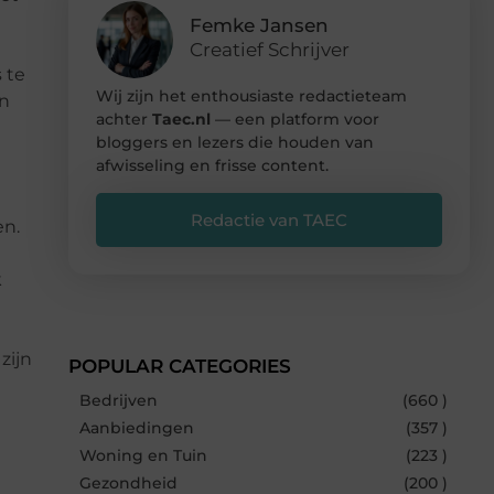
Femke Jansen
Creatief Schrijver
 te
Wij zijn het enthousiaste redactieteam
in
achter
Taec.nl
— een platform voor
bloggers en lezers die houden van
afwisseling en frisse content.
Redactie van TAEC
en.
k
zijn
POPULAR CATEGORIES
Bedrijven
(660 )
Aanbiedingen
(357 )
Woning en Tuin
(223 )
Gezondheid
(200 )