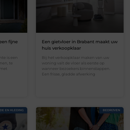
een fijne
Een gietvloer in Brabant maakt uw
huis verkoopklaar
te is een
Bij het verkoopklaar maken van uw
nen, te
woning valt de vloer als eerste op
 met
wanneer bezoekers binnenstappen.
Een frisse, gladde afwerking
DE EN KLEDING
BEDRIJVEN