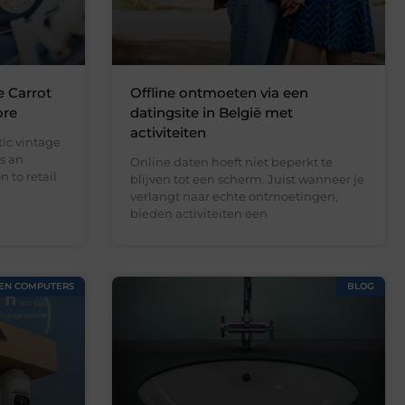
e Carrot
Offline ontmoeten via een
ore
datingsite in België met
activiteiten
ic vintage
s an
Online daten hoeft niet beperkt te
 to retail
blijven tot een scherm. Juist wanneer je
verlangt naar echte ontmoetingen,
bieden activiteiten een
 EN COMPUTERS
BLOG