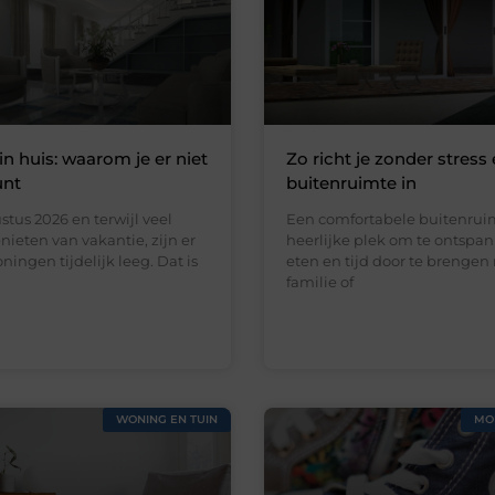
in huis: waarom je er niet
Zo richt je zonder stress 
unt
buitenruimte in
stus 2026 en terwijl veel
Een comfortabele buitenruim
ieten van vakantie, zijn er
heerlijke plek om te ontspan
ningen tijdelijk leeg. Dat is
eten en tijd door te brengen
familie of
WONING EN TUIN
MO