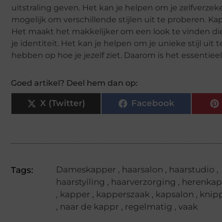
uitstraling geven. Het kan je helpen om je zelfverz
mogelijk om verschillende stijlen uit te proberen. Ka
Het maakt het makkelijker om een look te vinden die 
je identiteit. Het kan je helpen om je unieke stijl u
hebben op hoe je jezelf ziet. Daarom is het essentie
Goed artikel? Deel hem dan op:
X (Twitter)
Facebook
Dameskapper
,
haarsalon
,
haarstudio
,
Tags:
haarstyiling
,
haarverzorging
,
herenkap
,
kapper
,
kapperszaak
,
kapsalon
,
knip
,
naar de kappr
,
regelmatig
,
vaak