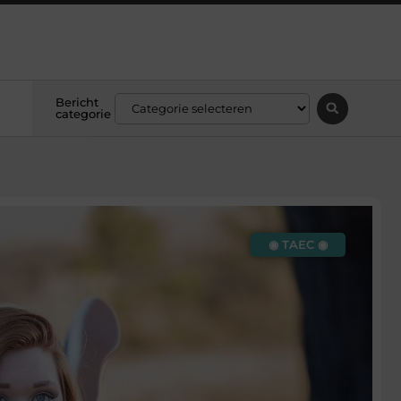
Bericht
categorie
◉ TAEC ◉