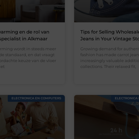
arming en de rol van
Tips for Selling Wholesal
specialist in Alkmaar
Jeans in Your Vintage St
rming wordt in steeds meer
Growing demand for authent
e standaard, en dat vraagt
fashion has made carrot jean
rdachte keuze van de vloer
increasingly valuable addition
iet
collections. Their relaxed fit,
ELECTRONICA EN COMPUTERS
ELECTRONICA