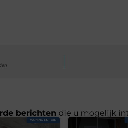
den
rde berichten
die u mogelijk in
WONING EN TUIN