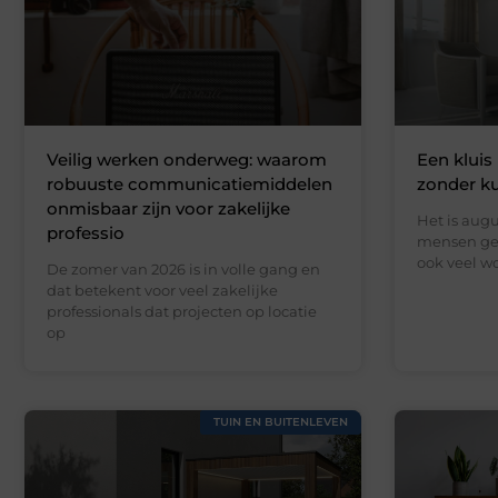
Veilig werken onderweg: waarom
Een kluis 
robuuste communicatiemiddelen
zonder k
onmisbaar zijn voor zakelijke
Het is augu
professio
mensen gen
ook veel wo
De zomer van 2026 is in volle gang en
dat betekent voor veel zakelijke
professionals dat projecten op locatie
op
TUIN EN BUITENLEVEN