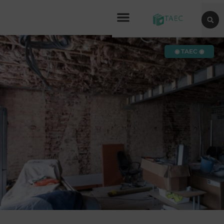
◉ TAEC ◉