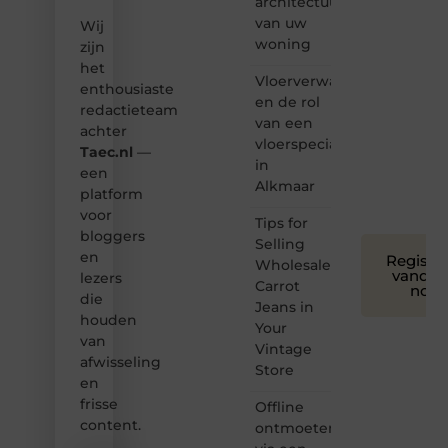
architectuur
Samen
van uw
Wij
maken
woning
zijn
we
het
bloggen
Vloerverwarming
toegankelijk,
enthousiaste
en de rol
creatief
redactieteam
van een
en
achter
leuk
vloerspecialist
Taec.nl
—
voor
in
een
iedereen
Alkmaar
platform
❞
voor
Tips for
bloggers
Selling
en
Registre
Wholesale
vandaa
lezers
Carrot
nog
die
Jeans in
houden
Your
van
Vintage
afwisseling
Store
en
frisse
Offline
content.
ontmoeten