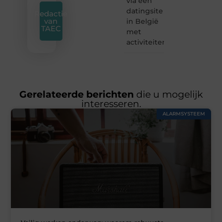
via een
datingsite
Redactie
van
in België
TAEC
met
activiteiten
Gerelateerde berichten
die u mogelijk
interesseren.
ALARMSYSTEEM