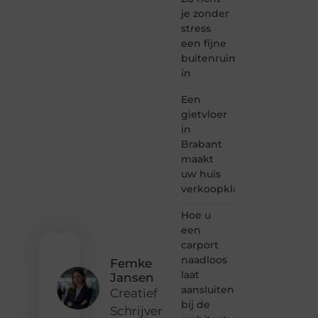
waar
je zonder
creativiteit,
stress
schrijven
een fijne
en
buitenruimte
lezen
in
samenkomen.
Heb je
Een
een
passie
gietvloer
voor
in
bloggen,
Brabant
verhalen
maakt
vertellen
uw huis
of
verkoopklaar
gewoon
het
ontdekken
Hoe u
van
een
inspirerende
carport
content?
naadloos
Femke
Dan
laat
Jansen
hoor jij
aansluiten
bij ons!
Creatief
bij de
Schrijver
❝