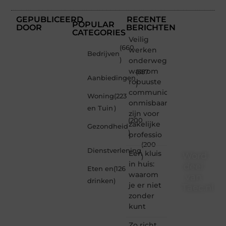
GEPUBLICEERD
RECENTE
POPULAR
DOOR
BERICHTEN
CATEGORIES
Veilig
(660
werken
Bedrijven
)
onderweg:
waarom
(357
Aanbiedingen
robuuste
)
communicatiemiddelen
Woning
(223
onmisbaar
en Tuin
)
zijn voor
(200
zakelijke
Gezondheid
)
professio
(200
Dienstverlening
Een kluis
Word
)
in huis:
deel
Eten en
(126
waarom
van
drinken
)
je er niet
Taec.nl
zonder
Taec.nl
kunt
is dé
plek
Zo richt