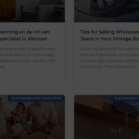
arming en de rol van
Tips for Selling Wholesal
specialist in Alkmaar
Jeans in Your Vintage St
rming wordt in steeds meer
Growing demand for authent
e standaard, en dat vraagt
fashion has made carrot jean
rdachte keuze van de vloer
increasingly valuable addition
iet
collections. Their relaxed fit,
ELECTRONICA EN COMPUTERS
ELECTRONICA