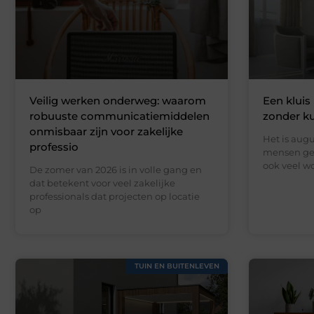
Veilig werken onderweg: waarom
Een kluis 
robuuste communicatiemiddelen
zonder k
onmisbaar zijn voor zakelijke
Het is augu
professio
mensen gen
ook veel wo
De zomer van 2026 is in volle gang en
dat betekent voor veel zakelijke
professionals dat projecten op locatie
op
TUIN EN BUITENLEVEN