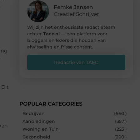
n
Femke Jansen
Creatief Schrijver
Wij zijn het enthousiaste redactieteam
achter
Taec.nl
— een platform voor
bloggers en lezers die houden van
afwisseling en frisse content.
ing
m
Redactie van TAEC
 Dit
POPULAR CATEGORIES
Bedrijven
(660 )
Aanbiedingen
(357 )
 kan
Woning en Tuin
(223 )
Gezondheid
(200 )