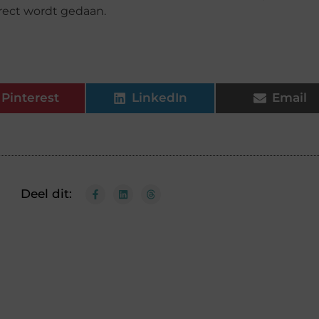
rrect wordt gedaan.
Pinterest
LinkedIn
Email
Deel dit: