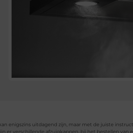
an enigszins uitdagend zijn, maar met de juiste instruct
n er verschillende afzuigkappen, bij het bestellen van 