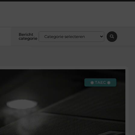
Bericht
categorie
◉ TAEC ◉