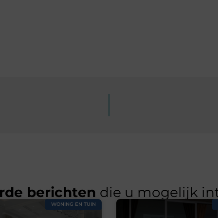
rde berichten
die u mogelijk in
WONING EN TUIN