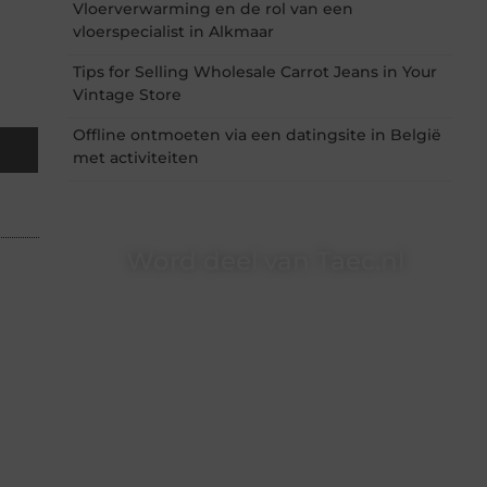
Vloerverwarming en de rol van een
vloerspecialist in Alkmaar
Tips for Selling Wholesale Carrot Jeans in Your
Vintage Store
Offline ontmoeten via een datingsite in België
met activiteiten
Word deel van Taec.nl
Taec.nl is dé plek waar creativiteit, schrijven en
lezen samenkomen. Heb je een passie voor
bloggen, verhalen vertellen of gewoon het
ontdekken van inspirerende content? Dan hoor
jij bij ons!
❝
Samen maken we bloggen toegankelijk,
creatief en leuk voor iedereen
❞