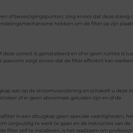
ven of bevestigingspunten, zorg ervoor dat deze stevig 
endelingsmechanisme hebben om de filter op zijn plaats
 of deze correct is geïnstalleerd en of er geen ruimte is t
 pasvorm zorgt ervoor dat de filter efficiënt kan werke
zuigkap aan op de stroomvoorziening en schakelt u deze i
ntroleer of er geen abnormale geluiden zijn en of de
filter in een afzuigkap geen speciale vaardigheden, het
k om zorgvuldig te werk te gaan en de instructies van de
e filter zelf te installeren, is het raadzaam om professio