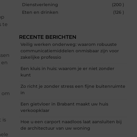
Dienstverlening
(200 )
Eten en drinken
(126 )
op
 te
RECENTE BERICHTEN
Veilig werken onderweg: waarom robuuste
communicatiemiddelen onmisbaar zijn voor
ussen
zakelijke professio
n en
Een kluis in huis: waarom je er niet zonder
kunt
Zo richt je zonder stress een fijne buitenruimte
in
n om
Een gietvloer in Brabant maakt uw huis
verkoopklaar
 is
Hoe u een carport naadloos laat aansluiten bij
de architectuur van uw woning
nele