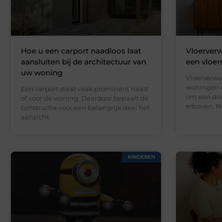
Hoe u een carport naadloos laat
Vloerverw
aansluiten bij de architectuur van
een vloer
uw woning
Vloerverwa
woningen d
Een carport staat vaak prominent naast
om een doo
of voor de woning. Daardoor bepaalt de
erboven. N
constructie voor een belangrijk deel het
aanzicht
KINDEREN