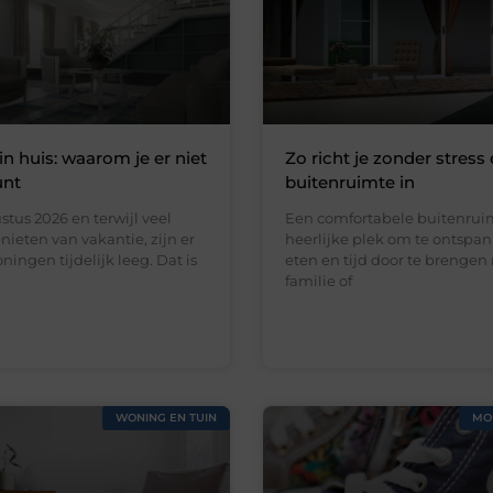
in huis: waarom je er niet
Zo richt je zonder stress 
unt
buitenruimte in
stus 2026 en terwijl veel
Een comfortabele buitenruim
ieten van vakantie, zijn er
heerlijke plek om te ontspan
ningen tijdelijk leeg. Dat is
eten en tijd door te brengen
familie of
WONING EN TUIN
MO