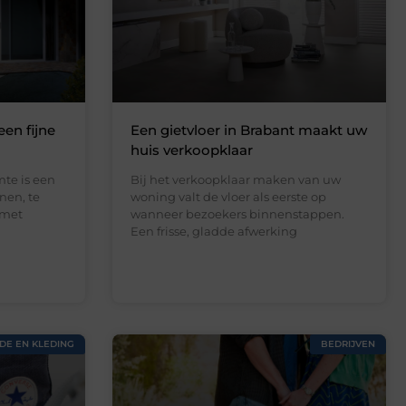
een fijne
Een gietvloer in Brabant maakt uw
huis verkoopklaar
te is een
Bij het verkoopklaar maken van uw
nen, te
woning valt de vloer als eerste op
 met
wanneer bezoekers binnenstappen.
Een frisse, gladde afwerking
DE EN KLEDING
BEDRIJVEN