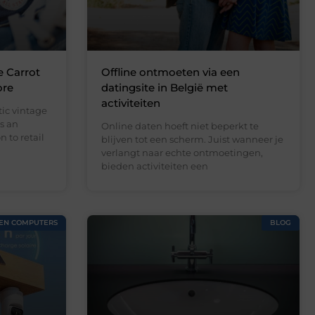
e Carrot
Offline ontmoeten via een
ore
datingsite in België met
activiteiten
ic vintage
s an
Online daten hoeft niet beperkt te
 to retail
blijven tot een scherm. Juist wanneer je
verlangt naar echte ontmoetingen,
bieden activiteiten een
 EN COMPUTERS
BLOG