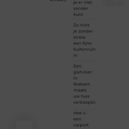
je er niet
Taec.nl
zonder
Taec.nl
kunt
is dé
plek
Zo richt
waar
je zonder
creativiteit,
stress
schrijven
een fijne
en
buitenruimte
lezen
in
samenkomen.
Heb je
Een
een
passie
gietvloer
voor
in
bloggen,
Brabant
verhalen
maakt
vertellen
uw huis
of
verkoopklaar
gewoon
het
ontdekken
Hoe u
van
een
inspirerende
carport
content?