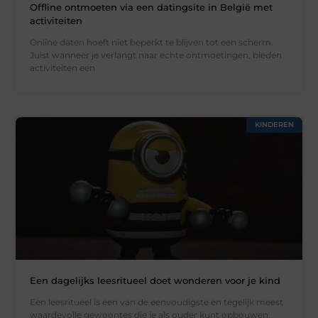
Offline ontmoeten via een datingsite in België met
activiteiten
Online daten hoeft niet beperkt te blijven tot een scherm.
Juist wanneer je verlangt naar echte ontmoetingen, bieden
activiteiten een
KINDEREN
Een dagelijks leesritueel doet wonderen voor je kind
Een leesritueel is een van de eenvoudigste en tegelijk meest
waardevolle gewoontes die je als ouder kunt opbouwen.