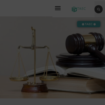
◉ TAEC ◉