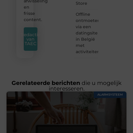
afwisseling
Store
en
frisse
Offline
content.
ontmoeten
via een
datingsite
Redactie
van
in België
TAEC
met
activiteiten
Gerelateerde berichten
die u mogelijk
interesseren.
ALARMSYSTEEM