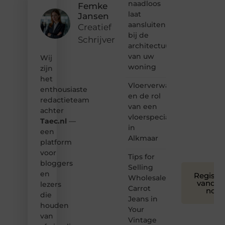
naadloos
Femke
Dan
laat
Jansen
hoor jij
aansluiten
bij ons!
Creatief
bij de
Schrijver
❝
architectuur
Samen
van uw
Wij
maken
woning
zijn
we
het
bloggen
Vloerverwarming
toegankelijk,
enthousiaste
en de rol
creatief
redactieteam
van een
en
achter
leuk
vloerspecialist
Taec.nl
—
voor
in
een
iedereen
Alkmaar
platform
❞
voor
Tips for
bloggers
Selling
en
Registre
Wholesale
vandaa
lezers
Carrot
nog
die
Jeans in
houden
Your
van
Vintage