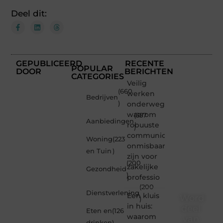
Deel dit:
GEPUBLICEERD
RECENTE
POPULAR
DOOR
BERICHTEN
CATEGORIES
Veilig
(660
werken
Bedrijven
)
onderweg:
waarom
(357
Aanbiedingen
robuuste
)
communicatiemiddelen
Woning
(223
onmisbaar
en Tuin
)
zijn voor
(200
zakelijke
Gezondheid
)
professio
(200
Dienstverlening
Een kluis
Word
)
in huis:
deel
Eten en
(126
waarom
van
drinken
)