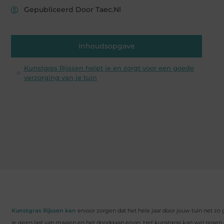
Gepubliceerd Door Taec.nl
Inhoudsopgave
Kunstgras Rijssen helpt je en zorgt voor een goede
verzorging van je tuin
Kunstgras Rijssen kan
ervoor zorgen dat het hele jaar door jouw tuin net zo 
je geen last van maaien en het doodgaan ervan. Het kunstgras kan wel tegen