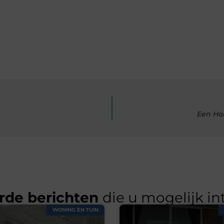
Een Ho
rde berichten
die u mogelijk in
WONING EN TUIN