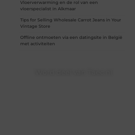
Vloerverwarming en de rol van een
vloerspecialist in Alkmaar
Tips for Selling Wholesale Carrot Jeans in Your
Vintage Store
Offline ontmoeten via een datingsite in België
met activiteiten
Word deel van Taec.nl
Taec.nl is dé plek waar creativiteit, schrijven en
lezen samenkomen. Heb je een passie voor
bloggen, verhalen vertellen of gewoon het
ontdekken van inspirerende content? Dan hoor
jij bij ons!
❝
Samen maken we bloggen toegankelijk,
creatief en leuk voor iedereen
❞