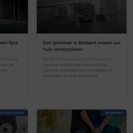
een fijne
Een gietvloer in Brabant maakt uw
huis verkoopklaar
te is een
Bij het verkoopklaar maken van uw
nen, te
woning valt de vloer als eerste op
 met
wanneer bezoekers binnenstappen.
Een frisse, gladde afwerking
DE EN KLEDING
BEDRIJVEN