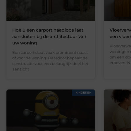
Hoe u een carport naadloos laat
Vloerverw
aansluiten bij de architectuur van
een vloer
uw woning
Vloerverwa
woningen d
Een carport staat vaak prominent naast
om een doo
of voor de woning. Daardoor bepaalt de
erboven. N
constructie voor een belangrijk deel het
aanzicht
KINDEREN