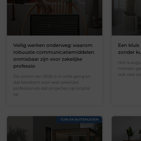
Veilig werken onderweg: waarom
Een kluis 
robuuste communicatiemiddelen
zonder k
onmisbaar zijn voor zakelijke
Het is augu
professio
mensen gen
ook veel wo
De zomer van 2026 is in volle gang en
dat betekent voor veel zakelijke
professionals dat projecten op locatie
op
TUIN EN BUITENLEVEN