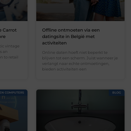
e Carrot
Offline ontmoeten via een
ore
datingsite in België met
activiteiten
ic vintage
s an
Online daten hoeft niet beperkt te
 to retail
blijven tot een scherm. Juist wanneer je
verlangt naar echte ontmoetingen,
bieden activiteiten een
 EN COMPUTERS
BLOG