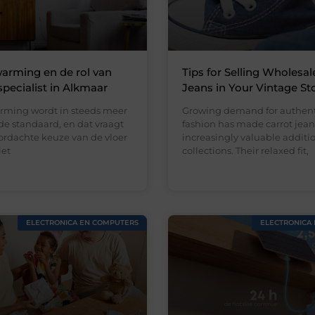
arming en de rol van
Tips for Selling Wholesal
specialist in Alkmaar
Jeans in Your Vintage St
rming wordt in steeds meer
Growing demand for authent
e standaard, en dat vraagt
fashion has made carrot jean
rdachte keuze van de vloer
increasingly valuable addition
iet
collections. Their relaxed fit,
ELECTRONICA EN COMPUTERS
ELECTRONICA