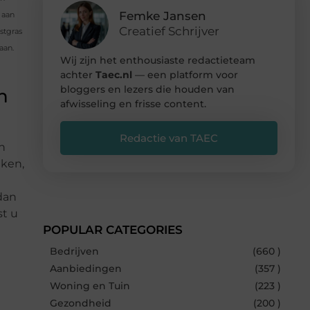
Femke Jansen
 aan
Creatief Schrijver
stgras
aan.
Wij zijn het enthousiaste redactieteam
achter
Taec.nl
— een platform voor
bloggers en lezers die houden van
n
afwisseling en frisse content.
Redactie van TAEC
n
aken,
 dan
st u
POPULAR CATEGORIES
Bedrijven
(660 )
Aanbiedingen
(357 )
Woning en Tuin
(223 )
Gezondheid
(200 )