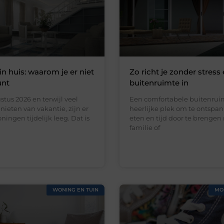
in huis: waarom je er niet
Zo richt je zonder stress 
unt
buitenruimte in
stus 2026 en terwijl veel
Een comfortabele buitenruim
ieten van vakantie, zijn er
heerlijke plek om te ontspan
ningen tijdelijk leeg. Dat is
eten en tijd door te brengen
familie of
WONING EN TUIN
MO