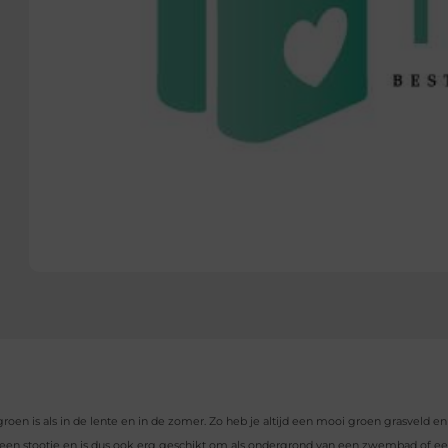
groen is als in de lente en in de zomer. Zo heb je altijd een mooi groen grasveld e
 een stootje en is dus ook erg geschikt om als ondergrond van een zwembad of e