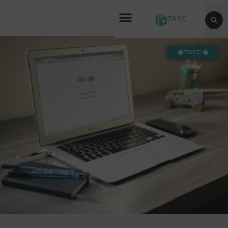
◉ TAEC ◉