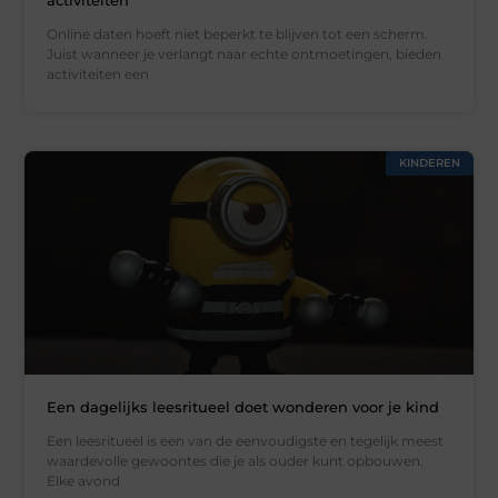
Online daten hoeft niet beperkt te blijven tot een scherm.
Juist wanneer je verlangt naar echte ontmoetingen, bieden
activiteiten een
KINDEREN
Een dagelijks leesritueel doet wonderen voor je kind
Een leesritueel is een van de eenvoudigste en tegelijk meest
waardevolle gewoontes die je als ouder kunt opbouwen.
Elke avond