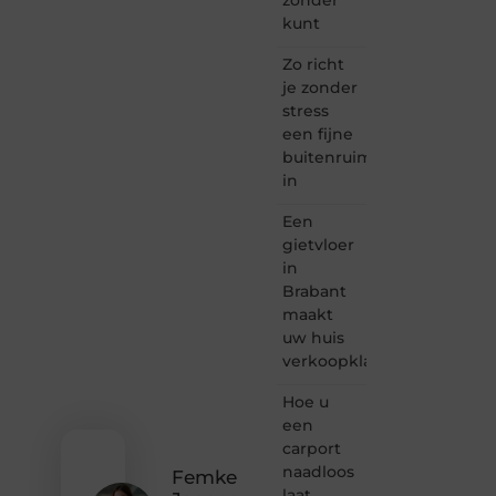
Taec.nl
kunt
is dé
plek
Zo richt
waar
je zonder
creativiteit,
stress
schrijven
een fijne
en
buitenruimte
lezen
in
samenkomen.
Heb je
Een
een
passie
gietvloer
voor
in
bloggen,
Brabant
verhalen
maakt
vertellen
uw huis
of
verkoopklaar
gewoon
het
ontdekken
Hoe u
van
een
inspirerende
carport
content?
naadloos
Femke
Dan
laat