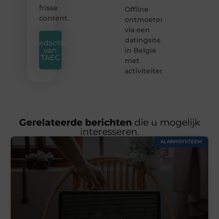
frisse
Offline
content.
ontmoeten
via een
datingsite
Redactie
van
in België
TAEC
met
activiteiten
Gerelateerde berichten
die u mogelijk
interesseren.
ALARMSYSTEEM