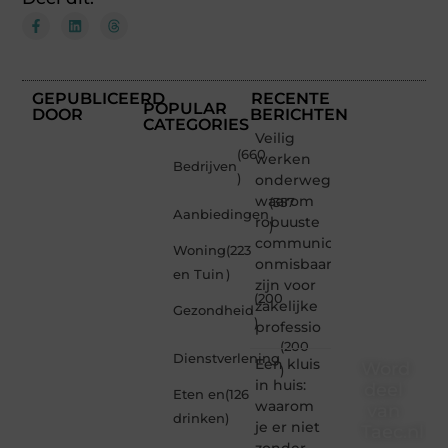
GEPUBLICEERD
RECENTE
POPULAR
DOOR
BERICHTEN
CATEGORIES
Veilig
(660
werken
Bedrijven
)
onderweg:
waarom
(357
Aanbiedingen
robuuste
)
communicatiemiddelen
Woning
(223
onmisbaar
en Tuin
)
zijn voor
(200
zakelijke
Gezondheid
)
professio
(200
Dienstverlening
Een kluis
Word
)
in huis:
deel
Eten en
(126
waarom
van
drinken
)
je er niet
Taec.nl
zonder