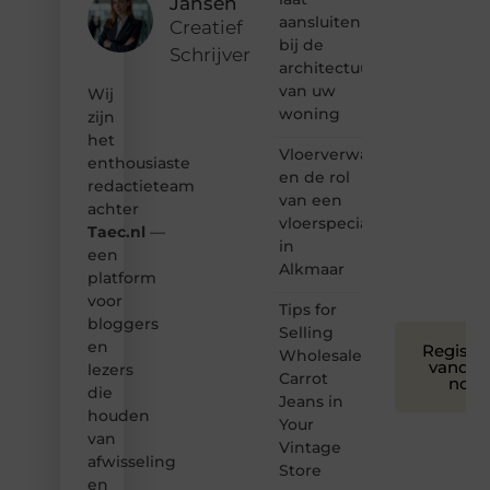
Jansen
hoor jij
aansluiten
bij ons!
Creatief
bij de
Schrijver
❝
architectuur
Samen
van uw
Wij
maken
woning
zijn
we
het
bloggen
Vloerverwarming
toegankelijk,
enthousiaste
en de rol
creatief
redactieteam
van een
en
achter
leuk
vloerspecialist
Taec.nl
—
voor
in
een
iedereen
Alkmaar
platform
❞
voor
Tips for
bloggers
Selling
en
Registre
Wholesale
vandaa
lezers
Carrot
nog
die
Jeans in
houden
Your
van
Vintage
afwisseling
Store
en