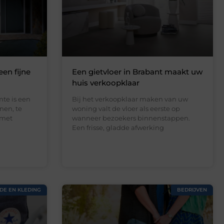
een fijne
Een gietvloer in Brabant maakt uw
huis verkoopklaar
te is een
Bij het verkoopklaar maken van uw
nen, te
woning valt de vloer als eerste op
 met
wanneer bezoekers binnenstappen.
Een frisse, gladde afwerking
DE EN KLEDING
BEDRIJVEN