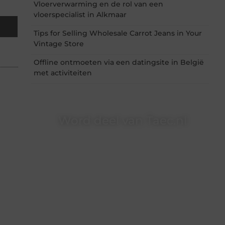
Vloerverwarming en de rol van een
vloerspecialist in Alkmaar
Tips for Selling Wholesale Carrot Jeans in Your
Vintage Store
Offline ontmoeten via een datingsite in België
met activiteiten
Word deel van Taec.nl
Taec.nl is dé plek waar creativiteit, schrijven en
lezen samenkomen. Heb je een passie voor
bloggen, verhalen vertellen of gewoon het
ontdekken van inspirerende content? Dan hoor
jij bij ons!
❝
Samen maken we bloggen toegankelijk,
creatief en leuk voor iedereen
❞