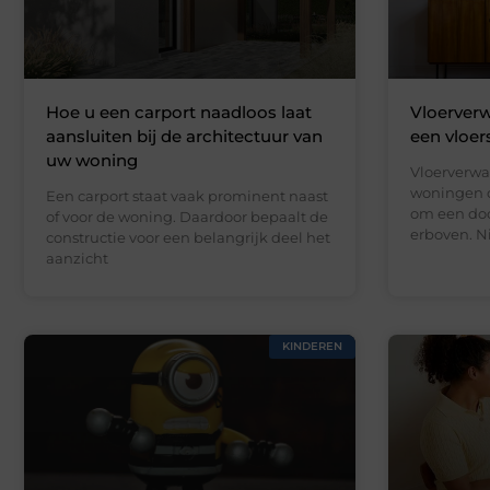
Hoe u een carport naadloos laat
Vloerverw
aansluiten bij de architectuur van
een vloer
uw woning
Vloerverwa
woningen d
Een carport staat vaak prominent naast
om een doo
of voor de woning. Daardoor bepaalt de
erboven. N
constructie voor een belangrijk deel het
aanzicht
KINDEREN