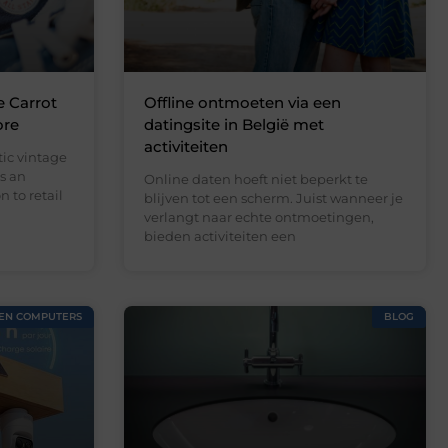
e Carrot
Offline ontmoeten via een
ore
datingsite in België met
activiteiten
ic vintage
s an
Online daten hoeft niet beperkt te
 to retail
blijven tot een scherm. Juist wanneer je
verlangt naar echte ontmoetingen,
bieden activiteiten een
 EN COMPUTERS
BLOG