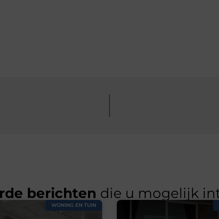
rde berichten
die u mogelijk in
WONING EN TUIN