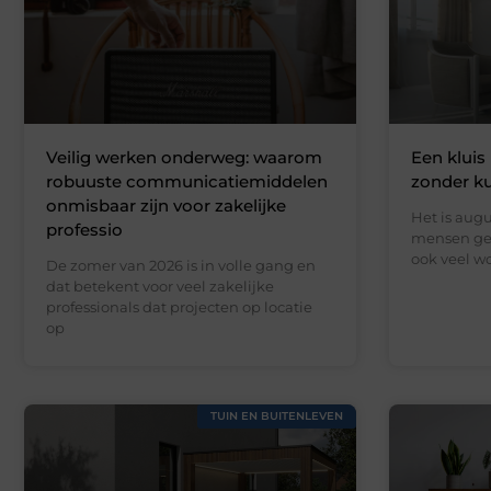
Veilig werken onderweg: waarom
Een kluis 
robuuste communicatiemiddelen
zonder k
onmisbaar zijn voor zakelijke
Het is augu
professio
mensen gen
ook veel wo
De zomer van 2026 is in volle gang en
dat betekent voor veel zakelijke
professionals dat projecten op locatie
op
TUIN EN BUITENLEVEN