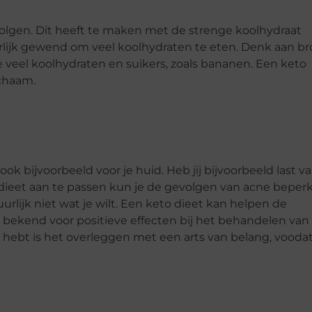
volgen. Dit heeft te maken met de strenge koolhydraat
rlijk gewend om veel koolhydraten te eten. Denk aan br
te veel koolhydraten en suikers, zoals bananen. Een keto
ichaam.
ook bijvoorbeeld voor je huid. Heb jij bijvoorbeeld last v
dieet aan te passen kun je de gevolgen van acne beper
uurlijk niet wat je wilt. Een keto dieet kan helpen de
 bekend voor positieve effecten bij het behandelen van
g hebt is het overleggen met een arts van belang, voodat