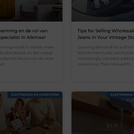
arming en de rol van
Tips for Selling Wholesal
specialist in Alkmaar
Jeans in Your Vintage St
rming wordt in steeds meer
Growing demand for authent
e standaard, en dat vraagt
fashion has made carrot jean
rdachte keuze van de vloer
increasingly valuable addition
iet
collections. Their relaxed fit,
ELECTRONICA EN COMPUTERS
ELECTRONICA