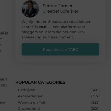
Femke Jansen
Creatief Schrijver
Wij zijn het enthousiaste redactieteam
achter
Taec.nl
— een platform voor
bloggers en lezers die houden van
al je
afwisseling en frisse content.
zo
e
Redactie van TAEC
n
hien
POPULAR CATEGORIES
ieet
Bedrijven
(660 )
Aanbiedingen
(357 )
Woning en Tuin
(223 )
past.
Gezondheid
(200 )