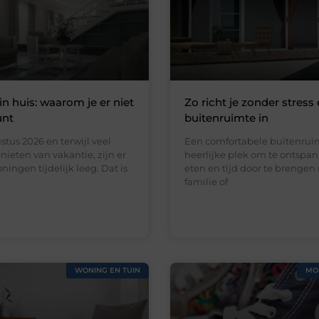
in huis: waarom je er niet
Zo richt je zonder stress 
unt
buitenruimte in
stus 2026 en terwijl veel
Een comfortabele buitenruim
ieten van vakantie, zijn er
heerlijke plek om te ontspan
ningen tijdelijk leeg. Dat is
eten en tijd door te brengen
familie of
WONING EN TUIN
MO