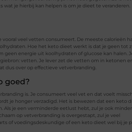
s wat je hierbij kan helpen is om je dieet te veranderen.
je vooral veel vetten consumeert. De meeste calorieën ha
olhydraten. Hoe het keto dieet werkt is dat je geen tot 
m geen energie uit koolhydraten of glucose kan halen. J
iebron: vetten. Je lever zet de vetten om in ketonen e
at dus over op effectieve vetverbranding.
zo goed?
erbranding is. Je consumeert veel vet en dat voelt missc
wordt je honger verzadigd. Het is bewezen dat een keto d
en. Als je een verminderde eetlust hebt, zul je ook minder
ichaam op vetverbranding is overgestapt, zul je veel
 arts of voedingsdeskundige of een keto dieet wel bij je 