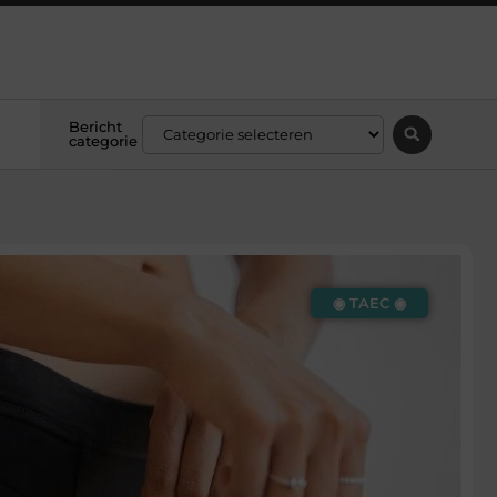
Bericht
categorie
◉ TAEC ◉