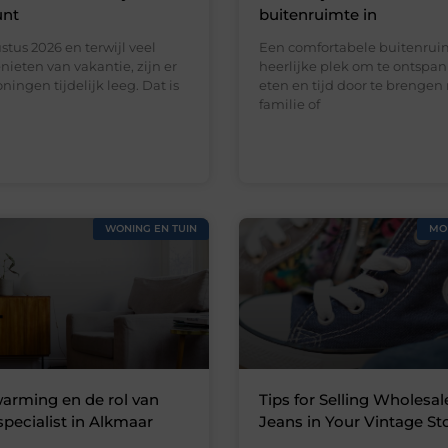
unt
buitenruimte in
stus 2026 en terwijl veel
Een comfortabele buitenruim
ieten van vakantie, zijn er
heerlijke plek om te ontspan
ningen tijdelijk leeg. Dat is
eten en tijd door te brengen
familie of
WONING EN TUIN
MO
arming en de rol van
Tips for Selling Wholesal
specialist in Alkmaar
Jeans in Your Vintage St