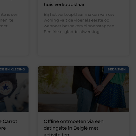
huis verkoopklaar
te is een
Bij het verkoopklaar maken van uw
nen, te
woning valt de vloer als eerste op
 met
wanneer bezoekers binnenstappen.
Een frisse, gladde afwerking
DE EN KLEDING
BEDRIJVEN
e Carrot
Offline ontmoeten via een
ore
datingsite in België met
activiteiten