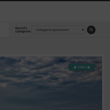
Bericht
categorie
◉ TAEC ◉