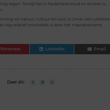
ig regen. Terwijl het in Nederland koud en donker is,
r.
emming vol natuur, cultuur en luxe, is Oman een uitstek
ie nog relatief onontdekt is door het massatoerisme.
Pinterest
LinkedIn
Email
Deel dit: