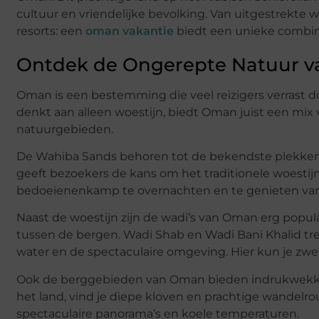
cultuur en vriendelijke bevolking. Van uitgestrekte 
resorts: een
oman vakantie
biedt een unieke combina
Ontdek de Ongerepte Natuur 
Oman is een bestemming die veel reizigers verrast 
denkt aan alleen woestijn, biedt Oman juist een mix
natuurgebieden.
De Wahiba Sands behoren tot de bekendste plekken
geeft bezoekers de kans om het traditionele woestijn
bedoeïenenkamp te overnachten en te genieten van 
Naast de woestijn zijn de wadi’s van Oman erg populai
tussen de bergen. Wadi Shab en Wadi Bani Khalid tre
water en de spectaculaire omgeving. Hier kun je zw
Ook de berggebieden van Oman bieden indrukwekken
het land, vind je diepe kloven en prachtige wandelro
spectaculaire panorama’s en koele temperaturen.