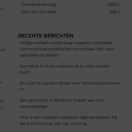
Dienstverlening
(200 )
en
Eten en drinken
(126 )
RECENTE BERICHTEN
Veilig werken onderweg: waarom robuuste
communicatiemiddelen onmisbaar zijn voor
ke
zakelijke professio
Een kluis in huis: waarom je er niet zonder
kunt
e
Zo richt je zonder stress een fijne buitenruimte
in
Een gietvloer in Brabant maakt uw huis
le
verkoopklaar
n,
Hoe u een carport naadloos laat aansluiten bij
de architectuur van uw woning