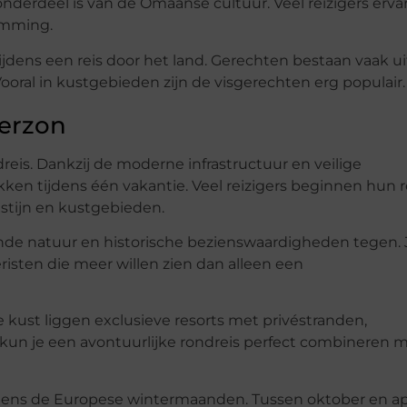
nderdeel is van de Omaanse cultuur. Veel reizigers erva
emming.
jdens een reis door het land. Gerechten bestaan vaak ui
 Vooral in kustgebieden zijn de visgerechten erg populair.
terzon
is. Dankzij de moderne infrastructuur en veilige
en tijdens één vakantie. Veel reizigers beginnen hun r
stijn en kustgebieden.
de natuur en historische bezienswaardigheden tegen. 
risten die meer willen zien dan alleen een
 kust liggen exclusieve resorts met privéstranden,
 kun je een avontuurlijke rondreis perfect combineren 
dens de Europese wintermaanden. Tussen oktober en apr