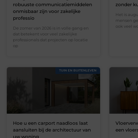
robuuste communicatiemiddelen
zonder k
onmisbaar zijn voor zakelijke
Het is augu
professio
mensen gen
ook veel wo
De zomer van 2026 is in volle gang en
dat betekent voor veel zakelijke
professionals dat projecten op locatie
op
TUIN EN BUITENLEVEN
Hoe u een carport naadloos laat
Vloerverw
aansluiten bij de architectuur van
een vloer
uw woning