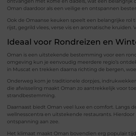
ontvangen met koffie en dadels, wat een belangrijk o
Oman daardoor als een veilige en ontspannen best
Ook de Omaanse keuken speelt een belangrijke rol ti
rijst, gegrild vlees, verse vis en aromatische kruiden.
Ideaal voor Rondreizen en Win
Oman is een uitstekende bestemming voor een rondre
omgeving kun je eenvoudig meerdere regio’s ontdekk
in Muscat en trekken daarna richting de bergen, woe
Onderweg kom je traditionele dorpjes, indrukwekken
die afwisseling maakt Oman zo aantrekkelijk voor toe
strandbestemming.
Daarnaast biedt Oman veel luxe en comfort. Langs de
wellnesscentra en uitstekende restaurants. Hierdoor
ontspanning aan zee.
Het klimaat maakt Oman bovendien erg populair tij