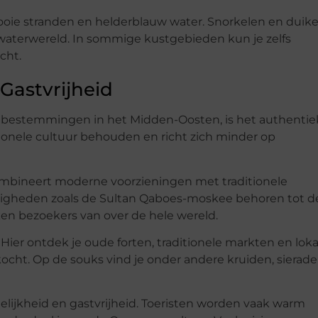
ooie stranden en helderblauw water. Snorkelen en duik
derwaterwereld. In sommige kustgebieden kun je zelfs
cht.
Gastvrijheid
 bestemmingen in het Midden-Oosten, is het authentie
itionele cultuur behouden en richt zich minder op
combineert moderne voorzieningen met traditionele
digheden zoals de Sultan Qaboes-moskee behoren tot d
n bezoekers van over de hele wereld.
 Hier ontdek je oude forten, traditionele markten en loka
ht. Op de souks vind je onder andere kruiden, sierade
ijkheid en gastvrijheid. Toeristen worden vaak warm