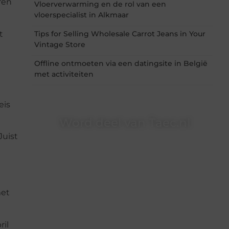
ren
Vloerverwarming en de rol van een
vloerspecialist in Alkmaar
t
Tips for Selling Wholesale Carrot Jeans in Your
Vintage Store
Offline ontmoeten via een datingsite in België
met activiteiten
eis
Word deel van Taec.nl
Juist
Taec.nl is dé plek waar creativiteit, schrijven en
lezen samenkomen. Heb je een passie voor
bloggen, verhalen vertellen of gewoon het
ontdekken van inspirerende content? Dan hoor
jij bij ons!
met
❝
Samen maken we bloggen toegankelijk,
creatief en leuk voor iedereen
❞
il