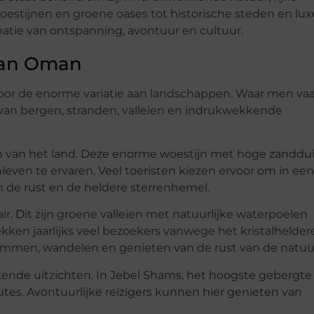
woestijnen en groene oases tot historische steden en lux
tie van ontspanning, avontuur en cultuur.
van Oman
door de enorme variatie aan landschappen. Waar men va
 van bergen, stranden, valleien en indrukwekkende
 van het land. Deze enorme woestijn met hoge zanddu
leven te ervaren. Veel toeristen kiezen ervoor om in een
de rust en de heldere sterrenhemel.
r. Dit zijn groene valleien met natuurlijke waterpoelen
kken jaarlijks veel bezoekers vanwege het kristalhelder
emmen, wandelen en genieten van de rust van de natuu
de uitzichten. In Jebel Shams, het hoogste gebergte
utes. Avontuurlijke reizigers kunnen hier genieten van