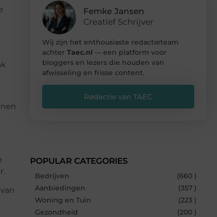
e
Femke Jansen
Creatief Schrijver
Wij zijn het enthousiaste redactieteam
achter
Taec.nl
— een platform voor
bloggers en lezers die houden van
ak
afwisseling en frisse content.
Redactie van TAEC
inen
e
POPULAR CATEGORIES
r.
Bedrijven
(660 )
Aanbiedingen
(357 )
 van
Woning en Tuin
(223 )
Gezondheid
(200 )