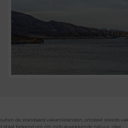
buiten de standaard vakantielanden, ontdekt steeds va
nd staat bekend om zijn indrukwekkende natuur, rijke