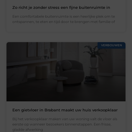
Zo richt je zonder stress een fijne buitenruimte in
Een comfortabele buitenruimte is een heerlijke plek om te
ontspannen, te eten en tijd door te brengen met familie of
VERBOUWEN
Een gietvloer in Brabant maakt uw huis verkoopklaar
Bij het verkoopklaar maken van uw woning valt de vloer als
eerste op wanneer bezoekers binnenstappen. Een frisse,
gladde afwerking