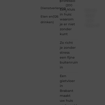
professio
(200
Dienstverlening
Een kluis
Word
)
in huis:
deel
Eten en
(126
waarom
van
drinken
)
je er niet
Taec.nl
zonder
Taec.nl
kunt
is dé
plek
Zo richt
waar
je zonder
creativiteit,
stress
schrijven
een fijne
en
buitenruimte
lezen
in
samenkomen.
Heb je
Een
een
passie
gietvloer
voor
in
bloggen,
Brabant
verhalen
maakt
vertellen
uw huis
of