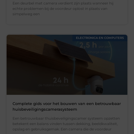
Een deurbel met camera verdient zijn plaats wanneer hij
echte problemen bij de voordeur oplost in plaats van
simpelweg een
ELECTRONICA EN COMPUTERS
Complete gids voor het bouwen van een betrouwbaar
huisbeveiligingscamerasysteem
Een betrouwbaar thuisbeveiligingscamer systeem opzetten
betekent een balans vinden tussen dekking, beeldkwaliteit,
opslag en gebruiksgemak. Een camera die de voordeur