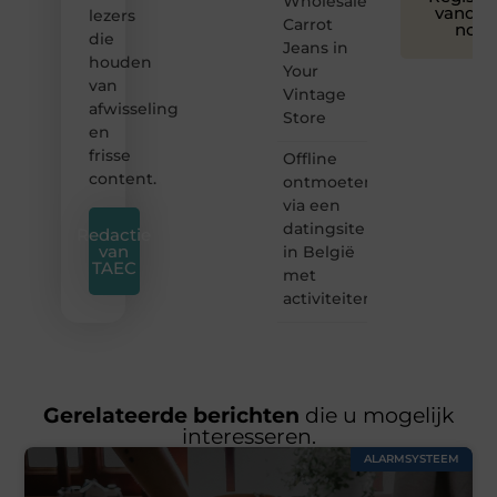
Wholesale
vandaa
lezers
Carrot
nog
die
Jeans in
houden
Your
van
Vintage
afwisseling
Store
en
frisse
Offline
content.
ontmoeten
via een
datingsite
Redactie
van
in België
TAEC
met
activiteiten
Gerelateerde berichten
die u mogelijk
interesseren.
ALARMSYSTEEM