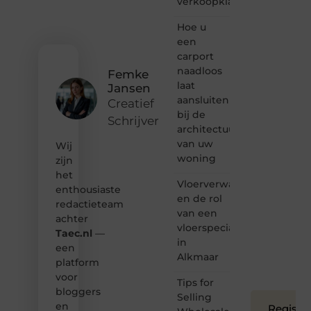
verkoopklaar
gewoon
het
ontdekken
Hoe u
van
een
inspirerende
carport
content?
naadloos
Femke
Dan
laat
Jansen
hoor jij
aansluiten
bij ons!
Creatief
bij de
Schrijver
❝
architectuur
Samen
van uw
Wij
maken
woning
zijn
we
het
bloggen
Vloerverwarming
toegankelijk,
enthousiaste
en de rol
creatief
redactieteam
van een
en
achter
leuk
vloerspecialist
Taec.nl
—
voor
in
een
iedereen
Alkmaar
platform
❞
voor
Tips for
bloggers
Selling
en
Registre