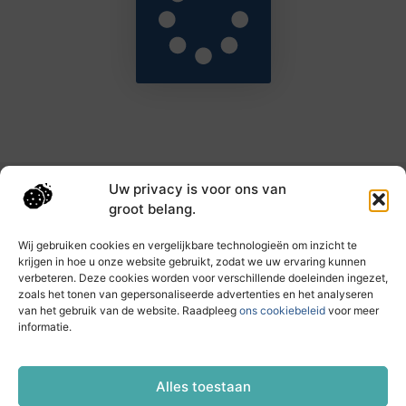
Uw privacy is voor ons van
Main Links
groot belang.
Goede backlinks: de sleutel tot hogere rankings en meer autoriteit
Geld verdienen met links: haal het maximale uit je online bereik
Wij gebruiken cookies en vergelijkbare technologieën om inzicht te
krijgen in hoe u onze website gebruikt, zodat we uw ervaring kunnen
verbeteren. Deze cookies worden voor verschillende doeleinden ingezet,
zoals het tonen van gepersonaliseerde advertenties en het analyseren
Dagelijks nieuwe inzichten op taec.nl
van het gebruik van de website. Raadpleeg
ons cookiebeleid
voor meer
Artikelen vol kennis, inspiratie en praktische tips die
informatie.
jouw ontwikkeling en dagelijks leven verrijken.
Website index
Cookiebeleid (EU)
Alles toestaan