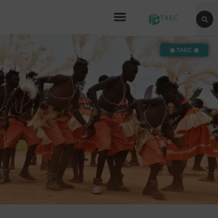
◉ TAEC ◉