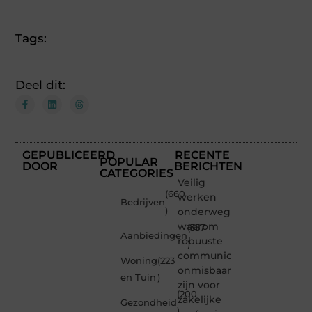
Tags:
Deel dit:
GEPUBLICEERD
RECENTE
POPULAR
DOOR
BERICHTEN
CATEGORIES
Veilig
(660
werken
Bedrijven
)
onderweg:
waarom
(357
Aanbiedingen
robuuste
)
communicatiemiddelen
Woning
(223
onmisbaar
en Tuin
)
zijn voor
(200
zakelijke
Gezondheid
)