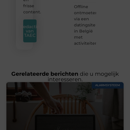
frisse
Offline
content.
ontmoeten
via een
datingsite
Redactie
van
in België
TAEC
met
activiteiten
Gerelateerde berichten
die u mogelijk
interesseren.
ALARMSYSTEEM