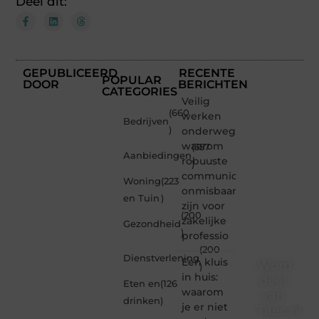
Deel dit:
GEPUBLICEERD
RECENTE
POPULAR
DOOR
BERICHTEN
CATEGORIES
Veilig
(660
werken
Bedrijven
)
onderweg:
waarom
(357
Aanbiedingen
robuuste
)
communicatiemiddelen
Woning
(223
onmisbaar
en Tuin
)
zijn voor
(200
zakelijke
Gezondheid
)
professio
(200
Dienstverlening
Een kluis
Word
)
in huis:
deel
Eten en
(126
waarom
van
drinken
)
je er niet
Taec.nl