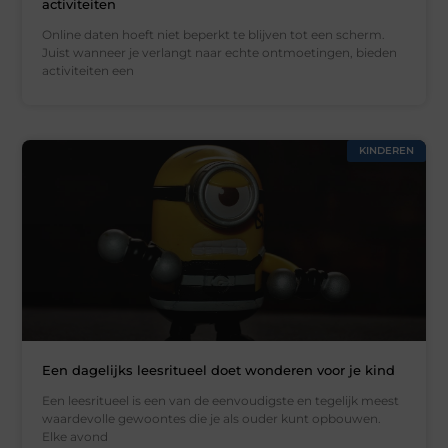
activiteiten
Online daten hoeft niet beperkt te blijven tot een scherm.
Juist wanneer je verlangt naar echte ontmoetingen, bieden
activiteiten een
KINDEREN
Een dagelijks leesritueel doet wonderen voor je kind
Een leesritueel is een van de eenvoudigste en tegelijk meest
waardevolle gewoontes die je als ouder kunt opbouwen.
Elke avond