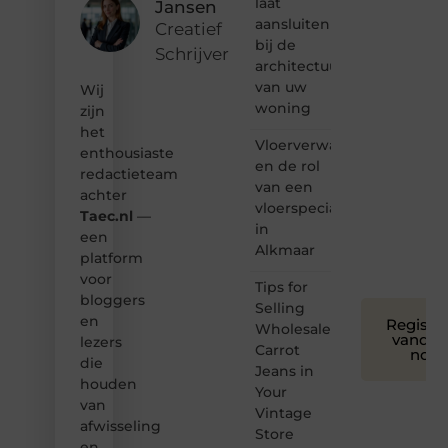
laat
Jansen
hoor jij
aansluiten
bij ons!
Creatief
bij de
Schrijver
❝
architectuur
Samen
van uw
Wij
maken
woning
zijn
we
het
bloggen
Vloerverwarming
toegankelijk,
enthousiaste
en de rol
creatief
redactieteam
van een
en
achter
leuk
vloerspecialist
Taec.nl
—
voor
in
een
iedereen
Alkmaar
platform
❞
voor
Tips for
bloggers
Selling
en
Registre
Wholesale
vandaa
lezers
Carrot
nog
die
Jeans in
houden
Your
van
Vintage
afwisseling
Store
en