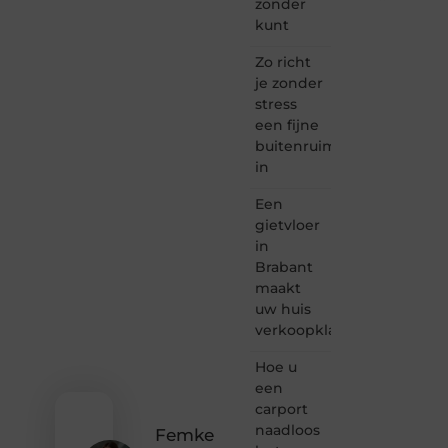
zonder
Taec.nl
kunt
is dé
plek
Zo richt
waar
je zonder
creativiteit,
stress
schrijven
een fijne
en
buitenruimte
lezen
in
samenkomen.
Heb je
Een
een
passie
gietvloer
voor
in
bloggen,
Brabant
verhalen
maakt
vertellen
uw huis
of
verkoopklaar
gewoon
het
ontdekken
Hoe u
van
een
inspirerende
carport
content?
naadloos
Femke
Dan