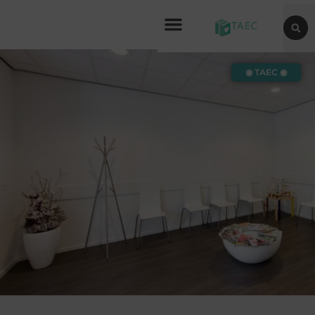
◉ TAEC ◉