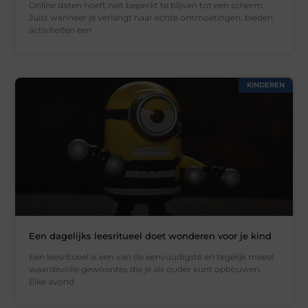
Online daten hoeft niet beperkt te blijven tot een scherm.
Juist wanneer je verlangt naar echte ontmoetingen, bieden
activiteiten een
KINDEREN
Een dagelijks leesritueel doet wonderen voor je kind
Een leesritueel is een van de eenvoudigste en tegelijk meest
waardevolle gewoontes die je als ouder kunt opbouwen.
Elke avond