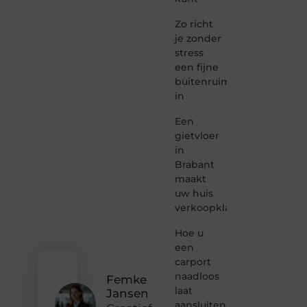
is dé
plek
Zo richt
waar
je zonder
creativiteit,
stress
schrijven
een fijne
en
buitenruimte
lezen
in
samenkomen.
Heb je
Een
een
passie
gietvloer
voor
in
bloggen,
Brabant
verhalen
maakt
vertellen
uw huis
of
verkoopklaar
gewoon
het
ontdekken
Hoe u
van
een
inspirerende
carport
content?
naadloos
Femke
Dan
laat
Jansen
hoor jij
aansluiten
bij ons!