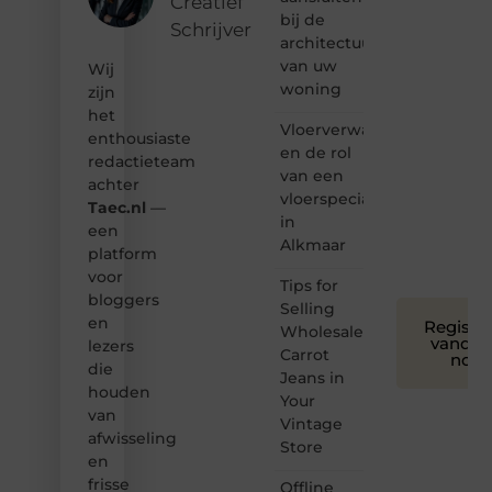
Creatief
bij de
Schrijver
❝
architectuur
Samen
van uw
Wij
maken
woning
zijn
we
het
bloggen
Vloerverwarming
toegankelijk,
enthousiaste
en de rol
creatief
redactieteam
van een
en
achter
leuk
vloerspecialist
Taec.nl
—
voor
in
een
iedereen
Alkmaar
platform
❞
voor
Tips for
bloggers
Selling
en
Registre
Wholesale
vandaa
lezers
Carrot
nog
die
Jeans in
houden
Your
van
Vintage
afwisseling
Store
en
frisse
Offline