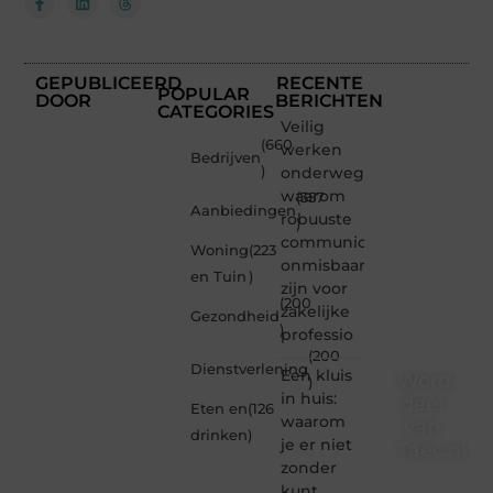
GEPUBLICEERD
RECENTE
POPULAR
DOOR
BERICHTEN
CATEGORIES
Veilig
(660
werken
Bedrijven
)
onderweg:
waarom
(357
Aanbiedingen
robuuste
)
communicatiemiddelen
Woning
(223
onmisbaar
en Tuin
)
zijn voor
(200
zakelijke
Gezondheid
)
professio
(200
Dienstverlening
Een kluis
Word
)
in huis:
deel
Eten en
(126
waarom
van
drinken
)
je er niet
Taec.nl
zonder
Taec.nl
kunt