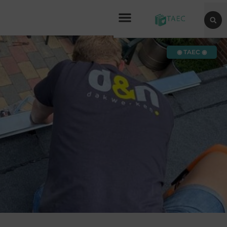
◉ TAEC ◉