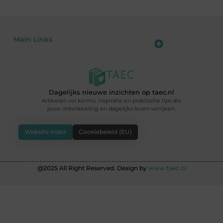
Main Links
Goede backlinks: de sleutel tot hogere rankings en meer autoriteit
Geld verdienen met links: haal het maximale uit je online bereik
Dagelijks nieuwe inzichten op taec.nl
Artikelen vol kennis, inspiratie en praktische tips die
jouw ontwikkeling en dagelijks leven verrijken.
Website index
Cookiebeleid (EU)
@2025 All Right Reserved. Design by
www.taec.nl