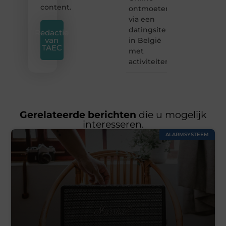
content.
ontmoeten
via een
datingsite
Redactie
van
in België
TAEC
met
activiteiten
Gerelateerde berichten
die u mogelijk
interesseren.
ALARMSYSTEEM