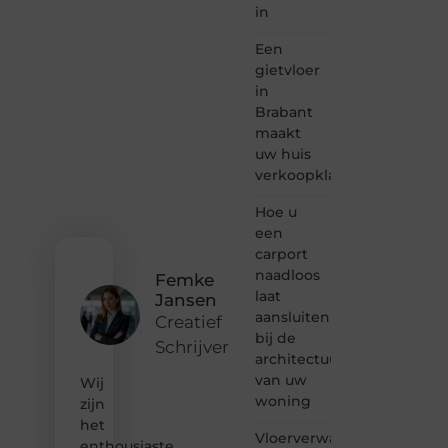
in
samenkomen.
Heb je
Een
een
passie
gietvloer
voor
in
bloggen,
Brabant
verhalen
maakt
vertellen
uw huis
of
verkoopklaar
gewoon
het
ontdekken
Hoe u
van
een
inspirerende
carport
content?
naadloos
Femke
Dan
laat
Jansen
hoor jij
aansluiten
bij ons!
Creatief
bij de
Schrijver
❝
architectuur
Samen
van uw
Wij
maken
woning
zijn
we
het
bloggen
Vloerverwarming
toegankelijk,
enthousiaste