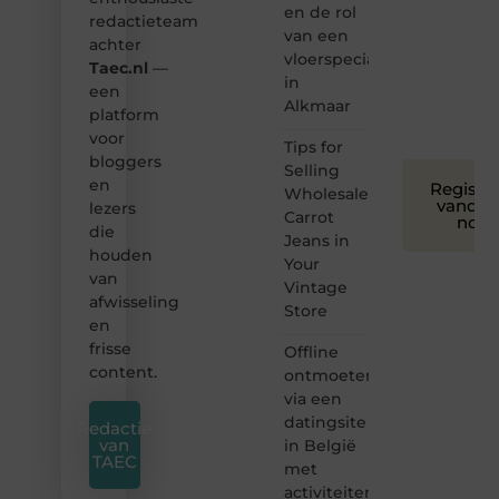
en de rol
creatief
redactieteam
van een
en
achter
leuk
vloerspecialist
Taec.nl
—
voor
in
een
iedereen
Alkmaar
platform
❞
voor
Tips for
bloggers
Selling
en
Registre
Wholesale
vandaa
lezers
Carrot
nog
die
Jeans in
houden
Your
van
Vintage
afwisseling
Store
en
frisse
Offline
content.
ontmoeten
via een
datingsite
Redactie
van
in België
TAEC
met
activiteiten