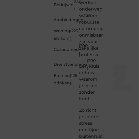
(660
werken
Bedrijven
)
onderweg:
waarom
(357
Aanbiedingen
robuuste
)
communicatiemiddelen
Woning
(223
onmisbaar
en Tuin
)
zijn voor
(200
zakelijke
Gezondheid
)
professio
(200
Dienstverlening
Een kluis
Word
)
in huis:
deel
Eten en
(126
waarom
van
drinken
)
je er niet
Taec.nl
zonder
Taec.nl
kunt
is dé
plek
Zo richt
waar
je zonder
creativiteit,
stress
schrijven
een fijne
en
buitenruimte
lezen