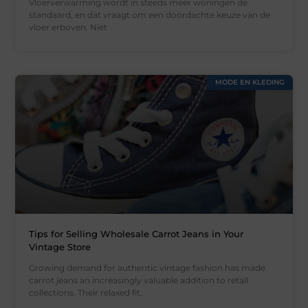
Vloerverwarming wordt in steeds meer woningen de
standaard, en dat vraagt om een doordachte keuze van de
vloer erboven. Niet
MODE EN KLEDING
Tips for Selling Wholesale Carrot Jeans in Your
Vintage Store
Growing demand for authentic vintage fashion has made
carrot jeans an increasingly valuable addition to retail
collections. Their relaxed fit,