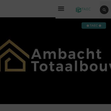
◉ TAEC ◉