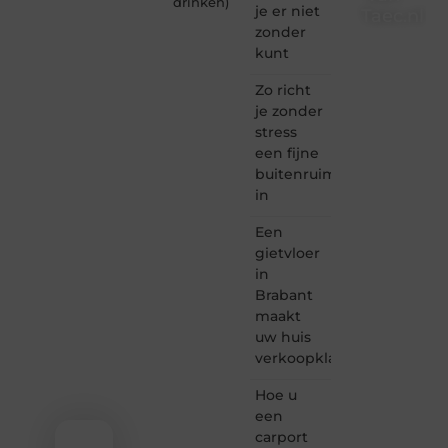
drinken
)
je er niet
Taec.nl
zonder
Taec.nl
kunt
is dé
plek
Zo richt
waar
je zonder
creativiteit,
stress
schrijven
een fijne
en
buitenruimte
lezen
in
samenkomen.
Heb je
Een
een
passie
gietvloer
voor
in
bloggen,
Brabant
verhalen
maakt
vertellen
uw huis
of
verkoopklaar
gewoon
het
ontdekken
Hoe u
van
een
inspirerende
carport
content?