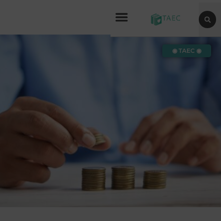
◉ TAEC ◉