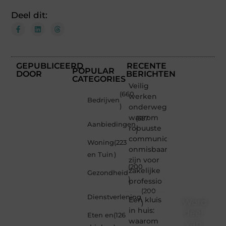
Deel dit:
GEPUBLICEERD
RECENTE
POPULAR
DOOR
BERICHTEN
CATEGORIES
Veilig
(660
werken
Bedrijven
)
onderweg:
waarom
(357
Aanbiedingen
robuuste
)
communicatiemiddelen
Woning
(223
onmisbaar
en Tuin
)
zijn voor
(200
zakelijke
Gezondheid
)
professio
(200
Dienstverlening
Een kluis
Word
)
in huis:
deel
Eten en
(126
waarom
van