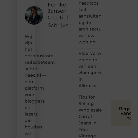
naadloos
Femke
Dan
laat
Jansen
hoor jij
aansluiten
bij ons!
Creatief
bij de
Schrijver
❝
architectuur
Samen
van uw
Wij
maken
woning
zijn
we
het
bloggen
Vloerverwarming
toegankelijk,
enthousiaste
en de rol
creatief
redactieteam
van een
en
achter
leuk
vloerspecialist
Taec.nl
—
voor
in
een
iedereen
Alkmaar
platform
❞
voor
Tips for
bloggers
Selling
en
Registre
Wholesale
vandaa
lezers
Carrot
nog
die
Jeans in
houden
Your
van
Vintage