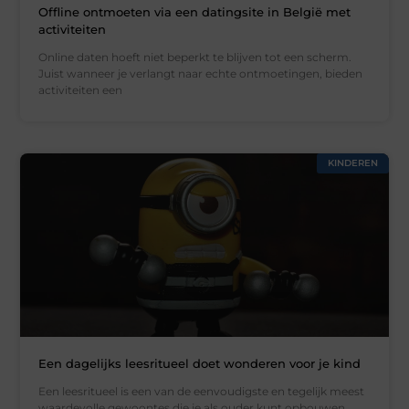
Offline ontmoeten via een datingsite in België met
activiteiten
Online daten hoeft niet beperkt te blijven tot een scherm.
Juist wanneer je verlangt naar echte ontmoetingen, bieden
activiteiten een
KINDEREN
Een dagelijks leesritueel doet wonderen voor je kind
Een leesritueel is een van de eenvoudigste en tegelijk meest
waardevolle gewoontes die je als ouder kunt opbouwen.