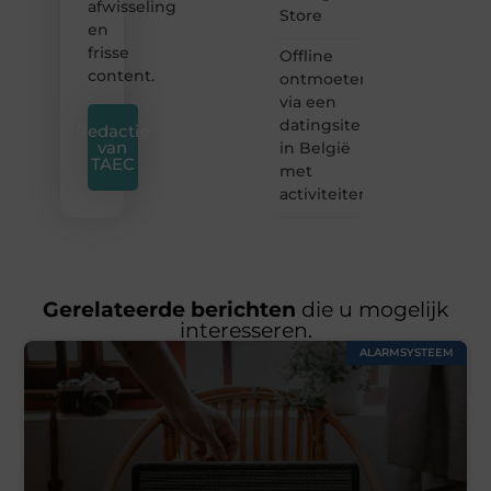
afwisseling
Store
en
frisse
Offline
content.
ontmoeten
via een
datingsite
Redactie
van
in België
TAEC
met
activiteiten
Gerelateerde berichten
die u mogelijk
interesseren.
ALARMSYSTEEM