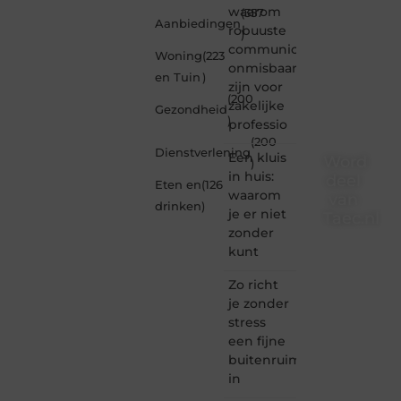
waarom
(357
Aanbiedingen
robuuste
)
communicatiemiddelen
Woning
(223
onmisbaar
en Tuin
)
zijn voor
(200
zakelijke
Gezondheid
)
professio
(200
Dienstverlening
Een kluis
Word
)
in huis:
deel
Eten en
(126
waarom
van
drinken
)
je er niet
Taec.nl
zonder
Taec.nl
kunt
is dé
plek
Zo richt
waar
je zonder
creativiteit,
stress
schrijven
een fijne
en
buitenruimte
lezen
in
samenkomen.
Heb je