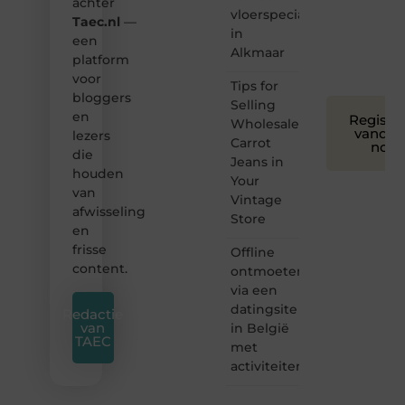
achter
leuk
vloerspecialist
Taec.nl
—
voor
in
een
iedereen
Alkmaar
platform
❞
voor
Tips for
bloggers
Selling
en
Registre
Wholesale
vandaa
lezers
Carrot
nog
die
Jeans in
houden
Your
van
Vintage
afwisseling
Store
en
frisse
Offline
content.
ontmoeten
via een
datingsite
Redactie
van
in België
TAEC
met
activiteiten