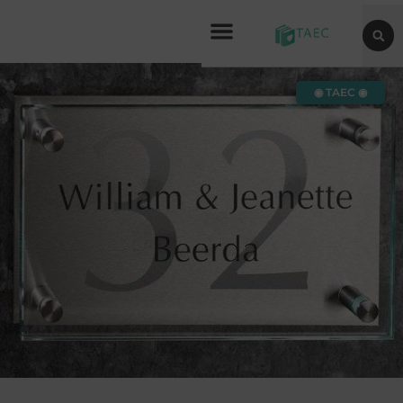
◉ TAEC ◉