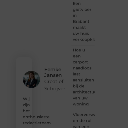
Een
een
passie
gietvloer
voor
in
bloggen,
Brabant
verhalen
maakt
vertellen
uw huis
of
verkoopklaar
gewoon
het
ontdekken
Hoe u
van
een
inspirerende
carport
content?
naadloos
Femke
Dan
laat
Jansen
hoor jij
aansluiten
bij ons!
Creatief
bij de
Schrijver
❝
architectuur
Samen
van uw
Wij
maken
woning
zijn
we
het
bloggen
Vloerverwarming
toegankelijk,
enthousiaste
en de rol
creatief
redactieteam
van een
en