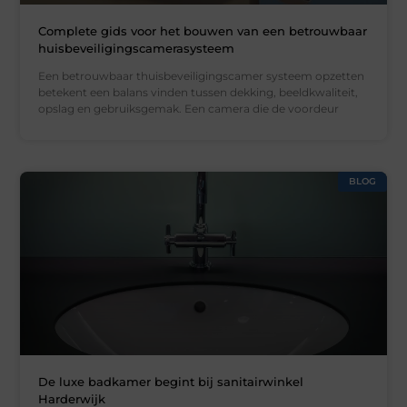
Complete gids voor het bouwen van een betrouwbaar
huisbeveiligingscamerasysteem
Een betrouwbaar thuisbeveiligingscamer systeem opzetten
betekent een balans vinden tussen dekking, beeldkwaliteit,
opslag en gebruiksgemak. Een camera die de voordeur
BLOG
De luxe badkamer begint bij sanitairwinkel
Harderwijk