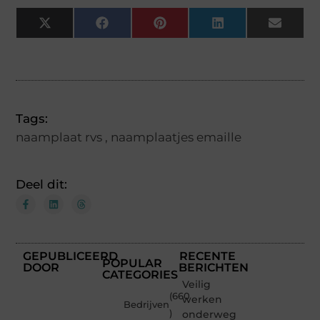
X
Facebook
Pinterest
LinkedIn
Email
(Twitter)
Tags:
naamplaat rvs
,
naamplaatjes emaille
Deel dit:
GEPUBLICEERD
RECENTE
POPULAR
DOOR
BERICHTEN
CATEGORIES
Veilig
(660
werken
Bedrijven
)
onderweg: