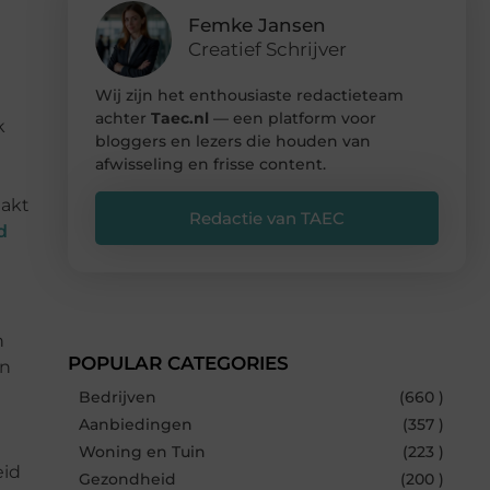
Femke Jansen
Creatief Schrijver
Wij zijn het enthousiaste redactieteam
achter
Taec.nl
— een platform voor
k
bloggers en lezers die houden van
afwisseling en frisse content.
aakt
Redactie van TAEC
d
n
POPULAR CATEGORIES
en
Bedrijven
(660 )
Aanbiedingen
(357 )
Woning en Tuin
(223 )
eid
Gezondheid
(200 )