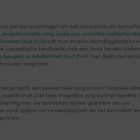
scala aan behandelingen om aan uw individuele behoeft
,
endodontische zorg, zoals een wortelkanaalbehande
msterdam Oud Zuid
wilt, hun ervaren mondhygiënisten 
 ook cosmetische tandheelkunde aan, zoals tanden bleke
e beugels in Amsterdam Oud ZUid
. Met deze cosmetis
rtrouwen vergroten.
rde gehecht aan persoonlijke zorg en een huiselijke sfee
ed, waardoor ze u de best mogelijke zorg kunnen bieden.
 rekening met uw behoeften bij het opstellen van uw
ak voelt tijdens uw tandartsbezoek, en het bevordert e
ge team.