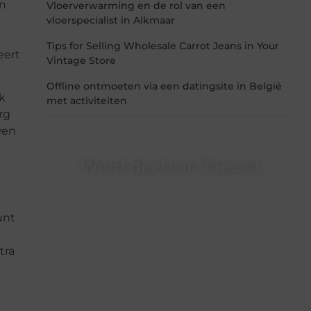
en
Vloerverwarming en de rol van een
vloerspecialist in Alkmaar
Tips for Selling Wholesale Carrot Jeans in Your
eert
Vintage Store
Offline ontmoeten via een datingsite in België
k
met activiteiten
rg
wen
Word deel van Taec.nl
Taec.nl is dé plek waar creativiteit, schrijven en
lezen samenkomen. Heb je een passie voor
unt
bloggen, verhalen vertellen of gewoon het
ontdekken van inspirerende content? Dan hoor
jij bij ons!
tra
❝
Samen maken we bloggen toegankelijk,
creatief en leuk voor iedereen
❞