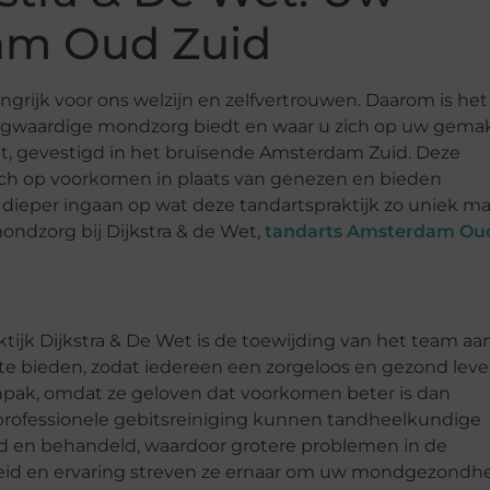
dam Oud Zuid
ngrijk voor ons welzijn en zelfvertrouwen. Daarom is het
hoogwaardige mondzorg biedt en waar u zich op uw gema
 Wet, gevestigd in het bruisende Amsterdam Zuid. Deze
ich op voorkomen in plaats van genezen en bieden
dieper ingaan op wat deze tandartspraktijk zo uniek m
ondzorg bij Dijkstra & de Wet,
tandarts Amsterdam Ou
tijk Dijkstra & De Wet is de toewijding van het team aa
te bieden, zodat iedereen een zorgeloos en gezond lev
aanpak, omdat ze geloven dat voorkomen beter is dan
professionele gebitsreiniging kunnen tandheelkundige
 en behandeld, waardoor grotere problemen in de
d en ervaring streven ze ernaar om uw mondgezondh