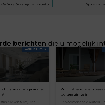
Het spel blijven volgen: 5 effectieve manieren om altijd op de hoogte te zijn van voetbalnieuws
Tips voor h
rde berichten
die u mogelijk in
WONING EN TUIN
in huis: waarom je er niet
Zo richt je zonder stress 
unt
buitenruimte in
stus 2026 en terwijl veel
Een comfortabele buitenruim