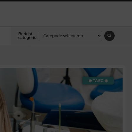
Bericht
categorie
◉ TAEC ◉