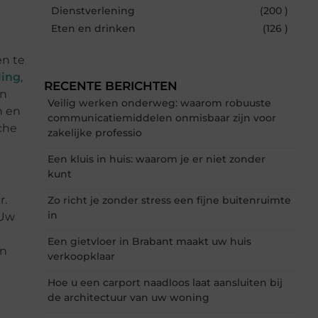
Dienstverlening
(200 )
Eten en drinken
(126 )
en te
ling
,
RECENTE BERICHTEN
en
Veilig werken onderweg: waarom robuuste
n en
communicatiemiddelen onmisbaar zijn voor
che
zakelijke professio
Een kluis in huis: waarom je er niet zonder
kunt
r.
Zo richt je zonder stress een fijne buitenruimte
in
 Uw
Een gietvloer in Brabant maakt uw huis
en
verkoopklaar
Hoe u een carport naadloos laat aansluiten bij
de architectuur van uw woning