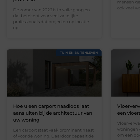
mensen gen
ook veel wo
De zomer van 2026 is in volle gang en
dat betekent voor veel zakelijke
professionals dat projecten op locatie
op
TUIN EN BUITENLEVEN
Hoe u een carport naadloos laat
Vloerverw
aansluiten bij de architectuur van
een vloer
uw woning
Vloerverwa
woningen d
Een carport staat vaak prominent naast
om een doo
of voor de woning. Daardoor bepaalt de