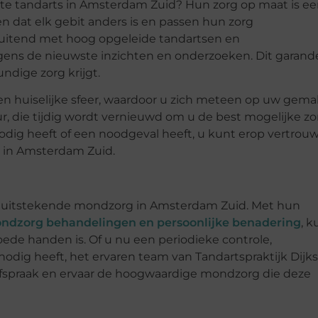
ste tandarts in Amsterdam Zuid? Hun zorg op maat is e
 dat elk gebit anders is en passen hun zorg
uitend met hoog opgeleide tandartsen en
lgens de nieuwste inzichten en onderzoeken. Dit garand
ndige zorg krijgt.
een huiselijke sfeer, waardoor u zich meteen op uw gema
, die tijdig wordt vernieuwd om u de best mogelijke zo
odig heeft of een noodgeval heeft, u kunt erop vertrou
k in Amsterdam Zuid.
oor uitstekende mondzorg in Amsterdam Zuid. Met hun
ondzorg behandelingen en persoonlijke benadering
, k
de handen is. Of u nu een periodieke controle,
dig heeft, het ervaren team van Tandartspraktijk Dijks
afspraak en ervaar de hoogwaardige mondzorg die deze