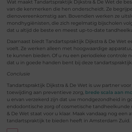
Wat maakt Tandartspraktijk Dijkstra & De Wet de be
van de kenmerken die hen onderscheidt. Ze begrijpen
dienovereenkomstig aan. Bovendien werken ze uitsl
mondhygiënisten, die zich regelmatig bijscholen vo
dat u altijd de beste en meest up-to-date tandheelku
Daarnaast biedt Tandartspraktijk Dijkstra & De Wet 
voelt. Ze werken alleen met hoogwaardige apparatuur
te kunnen bieden. Of u nu een periodieke controle n
dat u in goede handen bent bij deze tandartspraktij
Conclusie
Tandartspraktijk Dijkstra & De Wet is uw partner v
toewijding aan preventieve zorg,
brede scala aan m
u ervan verzekerd zijn dat uw mondgezondheid in goe
endodontische zorg of cosmetische tandheelkunde no
& De Wet staat voor u klaar. Maak vandaag nog een 
tandartspraktijk te bieden heeft in Amsterdam Zuid.