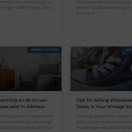
ieten van vakantie, zijn er
heerlijke plek om te ontspan
ningen tijdelijk leeg. Dat is
eten en tijd door te brengen
familie of
WONING EN TUIN
MO
arming en de rol van
Tips for Selling Wholesal
specialist in Alkmaar
Jeans in Your Vintage St
rming wordt in steeds meer
Growing demand for authent
e standaard, en dat vraagt
fashion has made carrot jean
rdachte keuze van de vloer
increasingly valuable addition