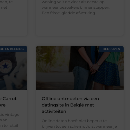
nen, te
woning valt de vloer als eerste op
 met
wanneer bezoekers binnenstappen.
Een frisse, gladde afwerking
DE EN KLEDING
BEDRIJVEN
e Carrot
Offline ontmoeten via een
ore
datingsite in België met
activiteiten
ic vintage
s an
Online daten hoeft niet beperkt te
 to retail
blijven tot een scherm. Juist wanneer je