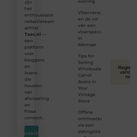
woning
zijn
we
het
bloggen
Vloerverwarming
toegankelijk,
enthousiaste
en de rol
creatief
redactieteam
van een
en
achter
leuk
vloerspecialist
Taec.nl
—
voor
in
een
iedereen
Alkmaar
platform
❞
voor
Tips for
bloggers
Selling
en
Registre
Wholesale
vandaa
lezers
Carrot
nog
die
Jeans in
houden
Your
van
Vintage
afwisseling
Store
en
frisse
Offline
content.
ontmoeten
via een
datingsite
Redactie