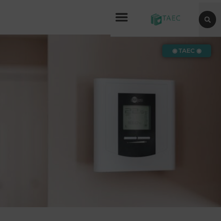
◉ TAEC ◉