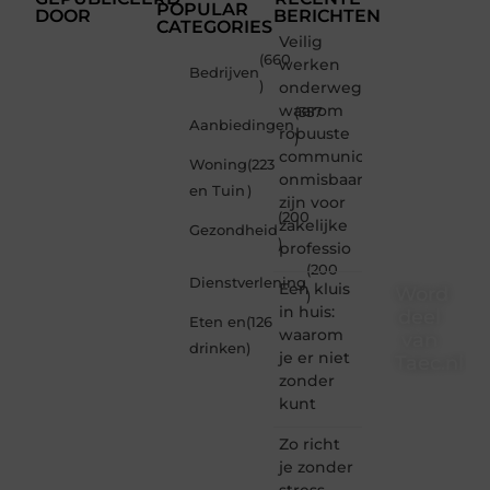
POPULAR
DOOR
BERICHTEN
CATEGORIES
Veilig
(660
werken
Bedrijven
)
onderweg:
waarom
(357
Aanbiedingen
robuuste
)
communicatiemiddelen
Woning
(223
onmisbaar
en Tuin
)
zijn voor
(200
zakelijke
Gezondheid
)
professio
(200
Dienstverlening
Een kluis
Word
)
in huis:
deel
Eten en
(126
waarom
van
drinken
)
je er niet
Taec.nl
zonder
Taec.nl
kunt
is dé
plek
Zo richt
waar
je zonder
creativiteit,
stress