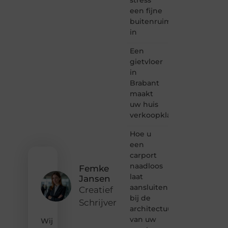
schrijven
een fijne
en
buitenruimte
lezen
in
samenkomen.
Heb je
Een
een
passie
gietvloer
voor
in
bloggen,
Brabant
verhalen
maakt
vertellen
uw huis
of
verkoopklaar
gewoon
het
ontdekken
Hoe u
van
een
inspirerende
carport
content?
naadloos
Femke
Dan
laat
Jansen
hoor jij
aansluiten
bij ons!
Creatief
bij de
Schrijver
❝
architectuur
Samen
van uw
Wij
maken