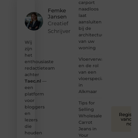
carport
content?
naadloos
Femke
Dan
laat
Jansen
hoor jij
aansluiten
bij ons!
Creatief
bij de
Schrijver
❝
architectuur
Samen
van uw
Wij
maken
woning
zijn
we
het
bloggen
Vloerverwarming
toegankelijk,
enthousiaste
en de rol
creatief
redactieteam
van een
en
achter
leuk
vloerspecialist
Taec.nl
—
voor
in
een
iedereen
Alkmaar
platform
❞
voor
Tips for
bloggers
Selling
en
Registre
Wholesale
vandaa
lezers
Carrot
nog
die
Jeans in
houden
Your