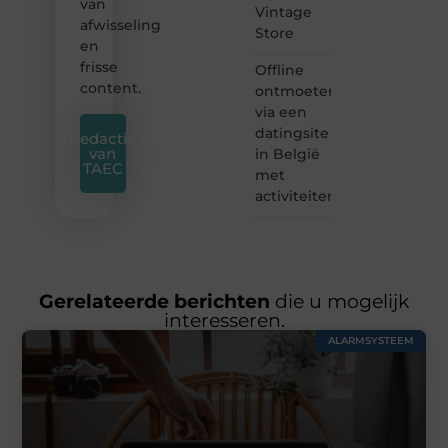
van
Vintage
afwisseling
Store
en
frisse
Offline
content.
ontmoeten
via een
datingsite
Redactie
van
in België
TAEC
met
activiteiten
Gerelateerde berichten
die u mogelijk
interesseren.
ALARMSYSTEEM