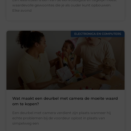
waardevolle gewoontes die je als ouder kunt opbouwen.
Elke avond
ELECTRONICA EN COMPUTERS
Wat maakt een deurbel met camera de moeite waard
om te kopen?
Een deurbel met camera verdient zijn plaats wanneer hij
echte problemen bij de voordeur oplost in plaats van
simpelweg een