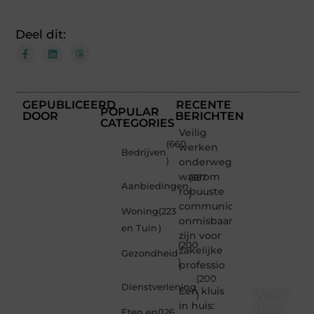
Deel dit:
GEPUBLICEERD
RECENTE
POPULAR
DOOR
BERICHTEN
CATEGORIES
Veilig
(660
werken
Bedrijven
)
onderweg:
waarom
(357
Aanbiedingen
robuuste
)
communicatiemiddelen
Woning
(223
onmisbaar
en Tuin
)
zijn voor
(200
zakelijke
Gezondheid
)
professio
(200
Dienstverlening
Een kluis
Word
)
in huis:
deel
Eten en
(126