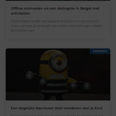
Offline ontmoeten via een datingsite in België met
activiteiten
Online daten hoeft niet beperkt te blijven tot een scherm.
Juist wanneer je verlangt naar echte ontmoetingen, bieden
activiteiten een
KINDEREN
Een dagelijks leesritueel doet wonderen voor je kind
Een leesritueel is een van de eenvoudigste en tegelijk meest