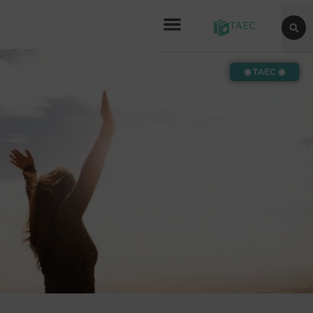
◉ TAEC ◉