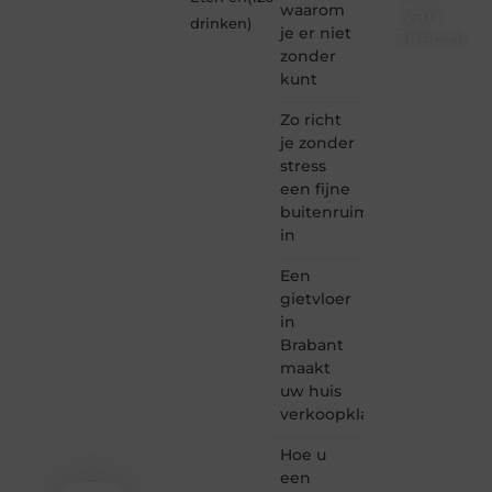
waarom
van
drinken
)
je er niet
Taec.nl
zonder
Taec.nl
kunt
is dé
plek
Zo richt
waar
je zonder
creativiteit,
stress
schrijven
een fijne
en
buitenruimte
lezen
in
samenkomen.
Heb je
Een
een
passie
gietvloer
voor
in
bloggen,
Brabant
verhalen
maakt
vertellen
uw huis
of
verkoopklaar
gewoon
het
ontdekken
Hoe u
van
een
inspirerende