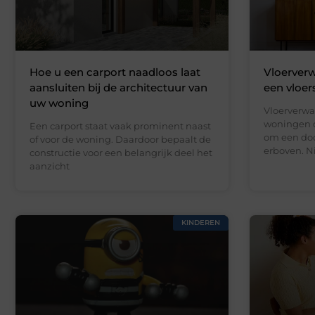
Hoe u een carport naadloos laat
Vloerverw
aansluiten bij de architectuur van
een vloer
uw woning
Vloerverwa
woningen d
Een carport staat vaak prominent naast
om een doo
of voor de woning. Daardoor bepaalt de
erboven. N
constructie voor een belangrijk deel het
aanzicht
KINDEREN