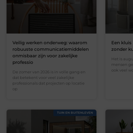
Veilig werken onderweg: waarom
Een kluis 
robuuste communicatiemiddelen
zonder k
onmisbaar zijn voor zakelijke
Het is augu
professio
mensen gen
ook veel wo
De zomer van 2026 is in volle gang en
dat betekent voor veel zakelijke
professionals dat projecten op locatie
op
TUIN EN BUITENLEVEN