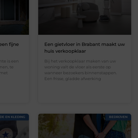
een fijne
Een gietvloer in Brabant maakt uw
huis verkoopklaar
te is een
Bij het verkoopklaar maken van uw
nen, te
woning valt de vloer als eerste op
 met
wanneer bezoekers binnenstappen.
Een frisse, gladde afwerking
DE EN KLEDING
BEDRIJVEN