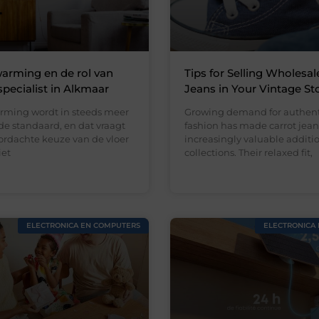
arming en de rol van
Tips for Selling Wholesal
specialist in Alkmaar
Jeans in Your Vintage St
rming wordt in steeds meer
Growing demand for authent
e standaard, en dat vraagt
fashion has made carrot jean
rdachte keuze van de vloer
increasingly valuable addition
iet
collections. Their relaxed fit,
ELECTRONICA EN COMPUTERS
ELECTRONICA