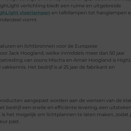
ighLight verlichting biedt een ruime en uitgebreide
ghLight vloerlampen
en tafellampen tot hanglampen 
onderdeel vormt.
maturen en lichtbronnen voor de Europese
6 door Jack Hoogland, welke inmiddels meer dan 50 jaar
 toetreding van zoons Mischa en Amair Hoogland is High
akkennis. Het bedrijf is al 25 jaar de fabrikant en
producten aangepast worden aan de wensen van de klan
het bedrijf een snelle en efficiënte levering, een uitstek
 is het mogelijk om lichtplannen te laten maken, zodat 
eur past.