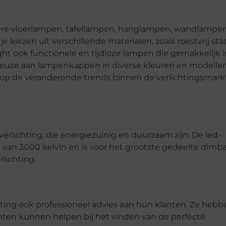
dere vloerlampen, tafellampen, hanglampen, wandlampen
kiezen uit verschillende materialen, zoals roestvrij staa
t ook functionele en tijdloze lampen die gemakkelijk i
 keuze aan lampenkappen in diverse kleuren en modellen
en op de veranderende trends binnen de verlichtingsmark
rlichting, die energiezuinig en duurzaam zijn. De led-
 van 3000 kelvin en is voor het grootste gedeelte dimba
rlichting.
hting ook professioneel advies aan hun klanten. Ze hebb
nten kunnen helpen bij het vinden van de perfecte