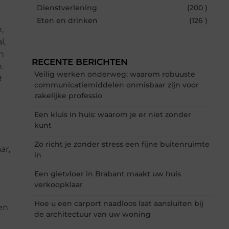
Dienstverlening
(200 )
Eten en drinken
(126 )
,
l,
n
RECENTE BERICHTEN
.
Veilig werken onderweg: waarom robuuste
t
communicatiemiddelen onmisbaar zijn voor
zakelijke professio
Een kluis in huis: waarom je er niet zonder
kunt
Zo richt je zonder stress een fijne buitenruimte
ar,
in
Een gietvloer in Brabant maakt uw huis
verkoopklaar
Hoe u een carport naadloos laat aansluiten bij
en
de architectuur van uw woning