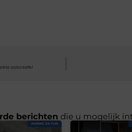
kte salontafel
rde berichten
die u mogelijk in
WONING EN TUIN