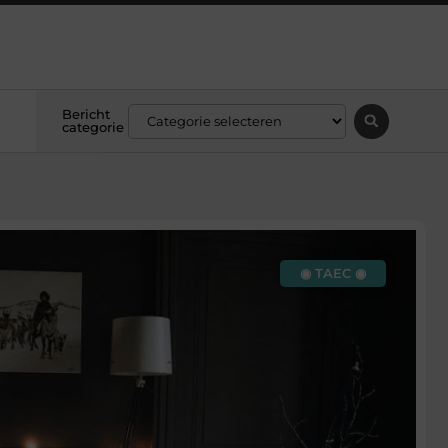
Bericht
categorie
◉ TAEC ◉