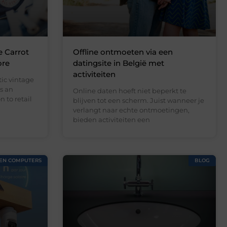
e Carrot
Offline ontmoeten via een
ore
datingsite in België met
activiteiten
ic vintage
s an
Online daten hoeft niet beperkt te
 to retail
blijven tot een scherm. Juist wanneer je
verlangt naar echte ontmoetingen,
bieden activiteiten een
 EN COMPUTERS
BLOG