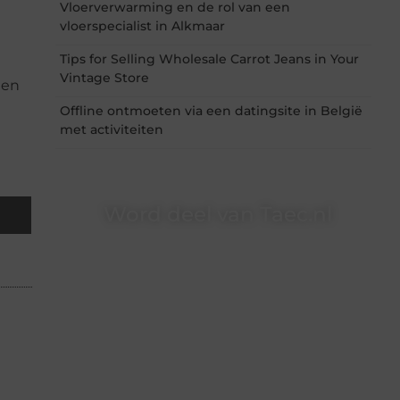
Vloerverwarming en de rol van een
vloerspecialist in Alkmaar
Tips for Selling Wholesale Carrot Jeans in Your
Vintage Store
 en
Offline ontmoeten via een datingsite in België
met activiteiten
Word deel van Taec.nl
Taec.nl is dé plek waar creativiteit, schrijven en
lezen samenkomen. Heb je een passie voor
bloggen, verhalen vertellen of gewoon het
ontdekken van inspirerende content? Dan hoor
jij bij ons!
❝
Samen maken we bloggen toegankelijk,
creatief en leuk voor iedereen
❞