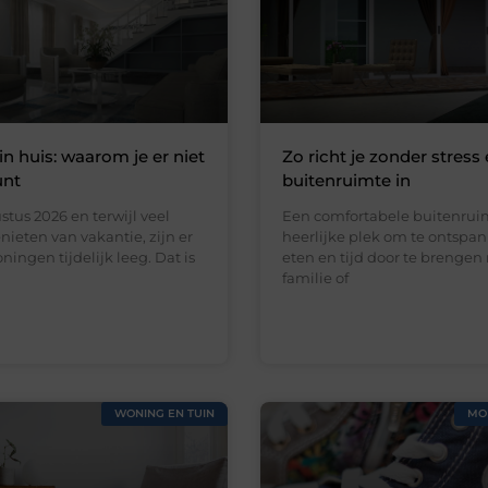
in huis: waarom je er niet
Zo richt je zonder stress 
unt
buitenruimte in
stus 2026 en terwijl veel
Een comfortabele buitenruim
ieten van vakantie, zijn er
heerlijke plek om te ontspan
ningen tijdelijk leeg. Dat is
eten en tijd door te brengen
familie of
WONING EN TUIN
MO