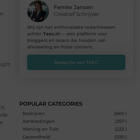
Femke Jansen
en
Creatief Schrijver
Wij zijn het enthousiaste redactieteam
achter
Taec.nl
— een platform voor
bloggers en lezers die houden van
afwisseling en frisse content.
Redactie van TAEC
Light
POPULAR CATEGORIES
t,
Bedrijven
(660 )
ende
Aanbiedingen
(357 )
je
Woning en Tuin
(223 )
Gezondheid
(200 )