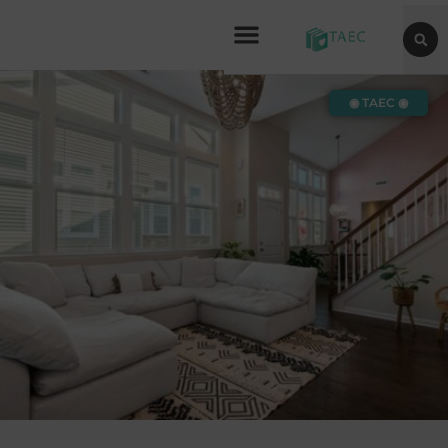
◉ TAEC ◉