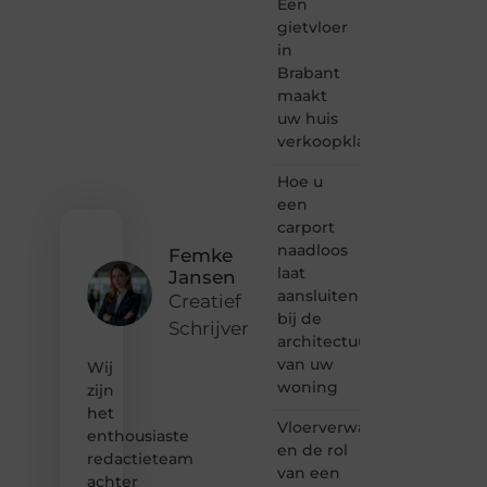
Een
een
passie
gietvloer
voor
in
bloggen,
Brabant
verhalen
maakt
vertellen
uw huis
of
verkoopklaar
gewoon
het
ontdekken
Hoe u
van
een
inspirerende
carport
content?
naadloos
Femke
Dan
laat
Jansen
hoor jij
aansluiten
bij ons!
Creatief
bij de
Schrijver
❝
architectuur
Samen
van uw
Wij
maken
woning
zijn
we
het
bloggen
Vloerverwarming
toegankelijk,
enthousiaste
en de rol
creatief
redactieteam
van een
en
achter