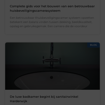
Complete gids voor het bouwen van een betrouwbaar
huisbeveiligingscamerasysteem
Een betrouwbaar thuisbeveiligingscamer systeem opzetten
betekent een balans vinden tussen dekking, beeldkwaliteit,
opslag en gebruiksgemak. Een camera die de voordeur
BLOG
De luxe badkamer begint bij sanitairwinkel
Harderwijk