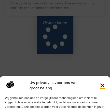
Als je denkt aan de badkamer van je dromen, wat komt er
dan in je op? Een ontspannen sfeer, een
Meer laden
Uw privacy is voor ons van
Main Links
groot belang.
Goede backlinks: de sleutel tot hogere rankings en meer autoriteit
Geld verdienen met links: haal het maximale uit je online bereik
Wij gebruiken cookies en vergelijkbare technologieën om inzicht te
krijgen in hoe u onze website gebruikt, zodat we uw ervaring kunnen
verbeteren. Deze cookies worden voor verschillende doeleinden ingezet,