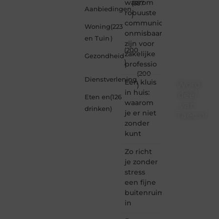
waarom
(357
Aanbiedingen
robuuste
)
communicatiemiddelen
Woning
(223
onmisbaar
en Tuin
)
zijn voor
(200
zakelijke
Gezondheid
)
professio
(200
Dienstverlening
Een kluis
Word
)
in huis:
deel
Eten en
(126
waarom
van
drinken
)
je er niet
Taec.nl
zonder
Taec.nl
kunt
is dé
plek
Zo richt
waar
je zonder
creativiteit,
stress
schrijven
een fijne
en
buitenruimte
lezen
in
samenkomen.
Heb je