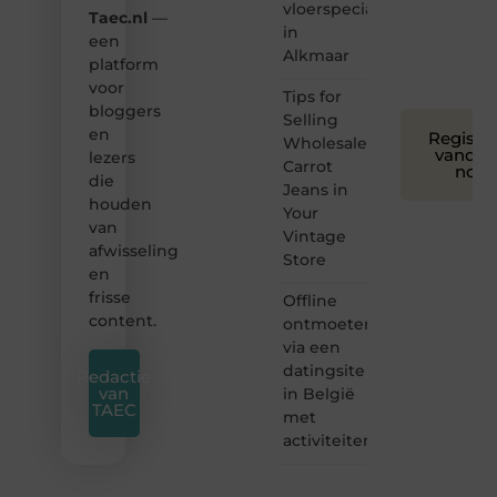
leuk
vloerspecialist
Taec.nl
—
voor
in
een
iedereen
Alkmaar
platform
❞
voor
Tips for
bloggers
Selling
en
Registre
Wholesale
vandaa
lezers
Carrot
nog
die
Jeans in
houden
Your
van
Vintage
afwisseling
Store
en
frisse
Offline
content.
ontmoeten
via een
datingsite
Redactie
van
in België
TAEC
met
activiteiten