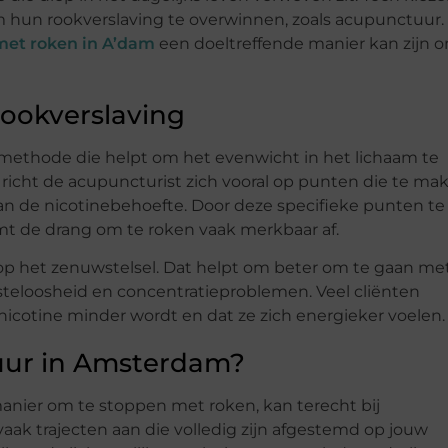
hun rookverslaving te overwinnen, zoals acupunctuur. 
et roken in A’dam
een doeltreffende manier kan zijn 
rookverslaving
thode die helpt om het evenwicht in het lichaam te
 richt de acupuncturist zich vooral op punten die te ma
an de nicotinebehoefte. Door deze specifieke punten te
mt de drang om te roken vaak merkbaar af.
op het zenuwstelsel. Dat helpt om beter om te gaan me
steloosheid en concentratieproblemen. Veel cliënten
nicotine minder wordt en dat ze zich energieker voelen.
uur in Amsterdam?
manier om te stoppen met roken, kan terecht bij
vaak trajecten aan die volledig zijn afgestemd op jouw