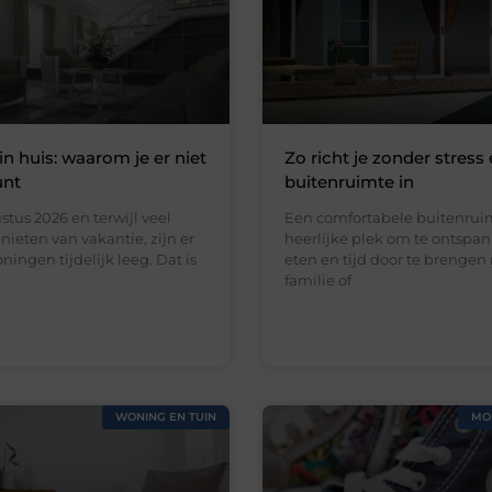
in huis: waarom je er niet
Zo richt je zonder stress 
unt
buitenruimte in
stus 2026 en terwijl veel
Een comfortabele buitenruim
ieten van vakantie, zijn er
heerlijke plek om te ontspan
ningen tijdelijk leeg. Dat is
eten en tijd door te brengen
familie of
WONING EN TUIN
MO