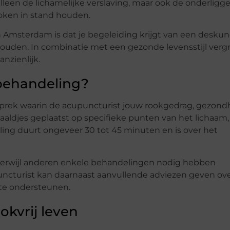
alleen de lichamelijke verslaving, maar ook de onderlig
roken in stand houden.
Amsterdam is dat je begeleiding krijgt van een desku
houden. In combinatie met een gezonde levensstijl verg
nzienlijk.
behandeling?
prek waarin de acupuncturist jouw rookgedrag, gezond
aaldjes geplaatst op specifieke punten van het lichaam,
ling duurt ongeveer 30 tot 45 minuten en is over het
terwijl anderen enkele behandelingen nodig hebben
ncturist kan daarnaast aanvullende adviezen geven ov
te ondersteunen.
okvrij leven