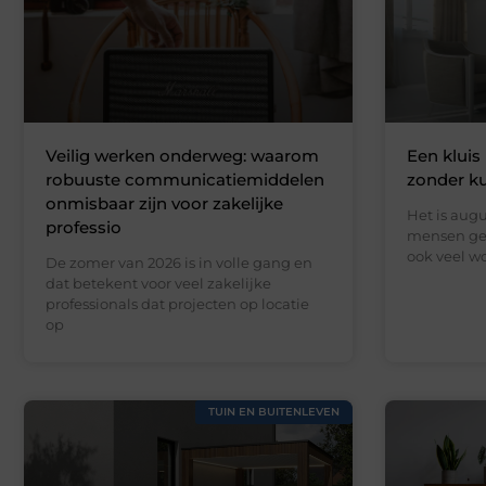
Veilig werken onderweg: waarom
Een kluis 
robuuste communicatiemiddelen
zonder k
onmisbaar zijn voor zakelijke
Het is augu
professio
mensen gen
ook veel wo
De zomer van 2026 is in volle gang en
dat betekent voor veel zakelijke
professionals dat projecten op locatie
op
TUIN EN BUITENLEVEN