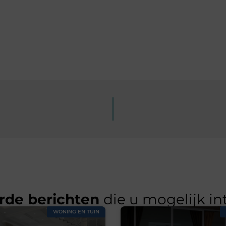
rde berichten
die u mogelijk in
WONING EN TUIN