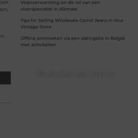
 ook
Vloerverwarming en de rol van een
vloerspecialist in Alkmaar
dam,
Tips for Selling Wholesale Carrot Jeans in Your
Vintage Store
n.
Offline ontmoeten via een datingsite in België
met activiteiten
Word deel van Taec.nl
Taec.nl is dé plek waar creativiteit, schrijven en
lezen samenkomen. Heb je een passie voor
bloggen, verhalen vertellen of gewoon het
ontdekken van inspirerende content? Dan hoor
jij bij ons!
❝
Samen maken we bloggen toegankelijk,
creatief en leuk voor iedereen
❞