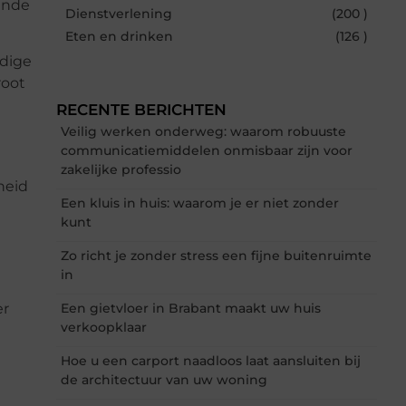
gende
Dienstverlening
(200 )
Eten en drinken
(126 )
ndige
root
RECENTE BERICHTEN
Veilig werken onderweg: waarom robuuste
communicatiemiddelen onmisbaar zijn voor
zakelijke professio
heid
Een kluis in huis: waarom je er niet zonder
kunt
Zo richt je zonder stress een fijne buitenruimte
in
er
Een gietvloer in Brabant maakt uw huis
verkoopklaar
Hoe u een carport naadloos laat aansluiten bij
de architectuur van uw woning