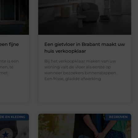
een fijne
Een gietvloer in Brabant maakt uw
huis verkoopklaar
te is een
Bij het verkoopklaar maken van uw
nen, te
woning valt de vloer als eerste op
 met
wanneer bezoekers binnenstappen.
Een frisse, gladde afwerking
DE EN KLEDING
BEDRIJVEN