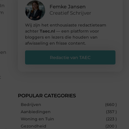
In
Femke Jansen
om
Creatief Schrijver
Wij zijn het enthousiaste redactieteam
achter
Taec.nl
— een platform voor
bloggers en lezers die houden van
afwisseling en frisse content.
ken
Redactie van TAEC
t
POPULAR CATEGORIES
Bedrijven
(660 )
Aanbiedingen
(357 )
Woning en Tuin
(223 )
Gezondheid
(200 )