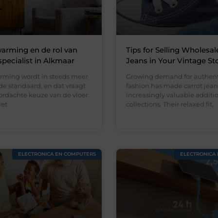
arming en de rol van
Tips for Selling Wholesal
specialist in Alkmaar
Jeans in Your Vintage St
rming wordt in steeds meer
Growing demand for authent
e standaard, en dat vraagt
fashion has made carrot jean
rdachte keuze van de vloer
increasingly valuable addition
iet
collections. Their relaxed fit,
ELECTRONICA EN COMPUTERS
ELECTRONICA