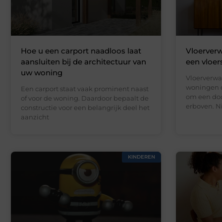
Hoe u een carport naadloos laat
Vloerverw
aansluiten bij de architectuur van
een vloer
uw woning
Vloerverwa
woningen d
Een carport staat vaak prominent naast
om een doo
of voor de woning. Daardoor bepaalt de
erboven. N
constructie voor een belangrijk deel het
aanzicht
KINDEREN