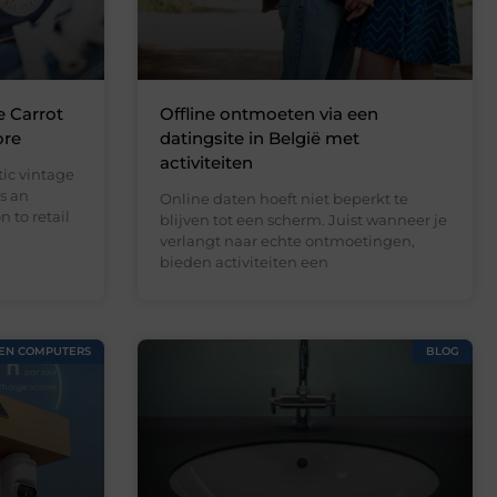
e Carrot
Offline ontmoeten via een
ore
datingsite in België met
activiteiten
ic vintage
s an
Online daten hoeft niet beperkt te
 to retail
blijven tot een scherm. Juist wanneer je
verlangt naar echte ontmoetingen,
bieden activiteiten een
 EN COMPUTERS
BLOG