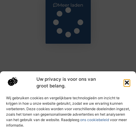
Meer laden
Uw privacy is voor ons van
Main Links
groot belang.
Goede backlinks: de sleutel tot hogere rankings en meer autoriteit
Geld verdienen met links: haal het maximale uit je online bereik
Wij gebruiken cookies en vergelijkbare technologieën om inzicht te
krijgen in hoe u onze website gebruikt, zodat we uw ervaring kunnen
verbeteren. Deze cookies worden voor verschillende doeleinden ingezet,
zoals het tonen van gepersonaliseerde advertenties en het analyseren
Dagelijks nieuwe inzichten op taec.nl
van het gebruik van de website. Raadpleeg
ons cookiebeleid
voor meer
Artikelen vol kennis, inspiratie en praktische tips die
informatie.
jouw ontwikkeling en dagelijks leven verrijken.