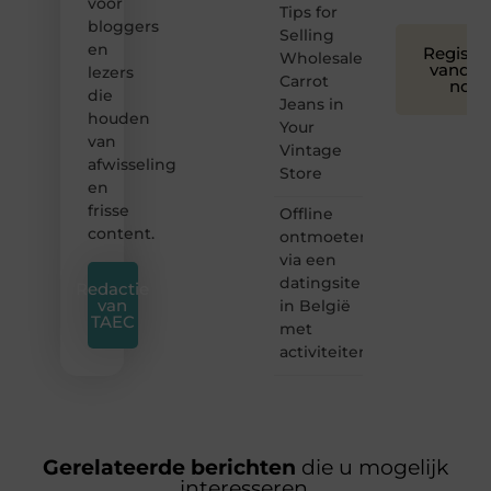
voor
Tips for
bloggers
Selling
en
Registre
Wholesale
vandaa
lezers
Carrot
nog
die
Jeans in
houden
Your
van
Vintage
afwisseling
Store
en
frisse
Offline
content.
ontmoeten
via een
datingsite
Redactie
van
in België
TAEC
met
activiteiten
Gerelateerde berichten
die u mogelijk
interesseren.