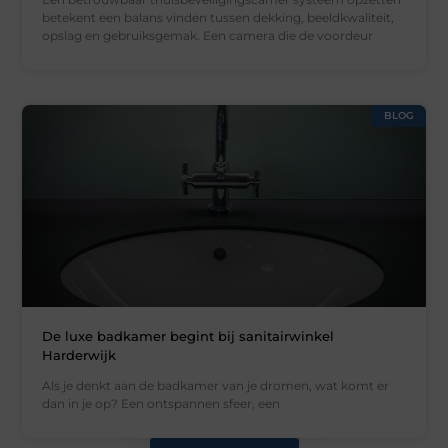
betekent een balans vinden tussen dekking, beeldkwaliteit,
opslag en gebruiksgemak. Een camera die de voordeur
BLOG
De luxe badkamer begint bij sanitairwinkel
Harderwijk
Als je denkt aan de badkamer van je dromen, wat komt er
dan in je op? Een ontspannen sfeer, een