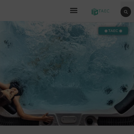
◉ TAEC ◉