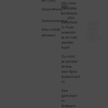
en Tuin
)
zijn voor
(200
zakelijke
Gezondheid
)
professio
(200
Dienstverlening
Een kluis
Word
)
in huis:
deel
Eten en
(126
waarom
van
drinken
)
je er niet
Taec.nl
zonder
Taec.nl
kunt
is dé
plek
Zo richt
waar
je zonder
creativiteit,
stress
schrijven
een fijne
en
buitenruimte
lezen
in
samenkomen.
Heb je
Een
een
passie
gietvloer
voor
in
bloggen,
Brabant
verhalen