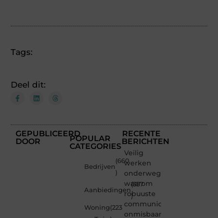
Tags:
Deel dit:
GEPUBLICEERD
RECENTE
POPULAR
DOOR
BERICHTEN
CATEGORIES
Veilig
(660
werken
Bedrijven
)
onderweg:
waarom
(357
Aanbiedingen
robuuste
)
communicatiemiddelen
Woning
(223
onmisbaar