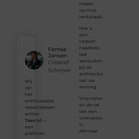
maakt
vertellen
uw huis
of
verkoopklaar
gewoon
het
ontdekken
Hoe u
van
een
inspirerende
carport
content?
naadloos
Femke
Dan
laat
Jansen
hoor jij
aansluiten
bij ons!
Creatief
bij de
Schrijver
❝
architectuur
Samen
van uw
Wij
maken
woning
zijn
we
het
bloggen
Vloerverwarming
toegankelijk,
enthousiaste
en de rol
creatief
redactieteam
van een
en
achter
leuk
vloerspecialist
Taec.nl
—
voor
in
een
iedereen
Alkmaar
platform
❞