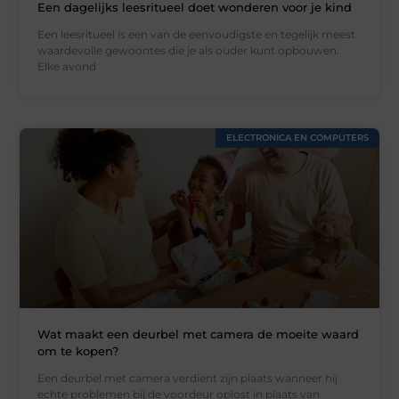
Een dagelijks leesritueel doet wonderen voor je kind
Een leesritueel is een van de eenvoudigste en tegelijk meest
waardevolle gewoontes die je als ouder kunt opbouwen.
Elke avond
ELECTRONICA EN COMPUTERS
Wat maakt een deurbel met camera de moeite waard
om te kopen?
Een deurbel met camera verdient zijn plaats wanneer hij
echte problemen bij de voordeur oplost in plaats van