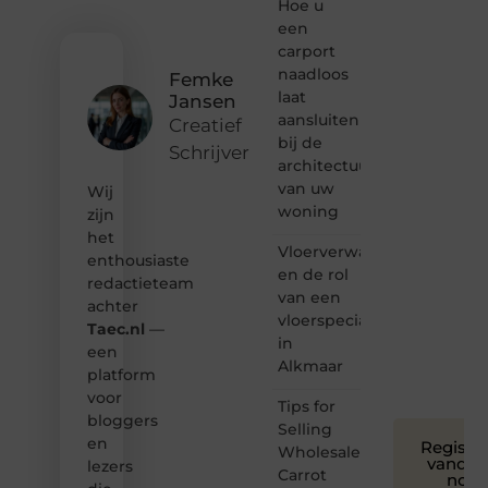
ontdekken
Hoe u
van
een
inspirerende
carport
content?
naadloos
Femke
Dan
laat
Jansen
hoor jij
aansluiten
bij ons!
Creatief
bij de
Schrijver
❝
architectuur
Samen
van uw
Wij
maken
woning
zijn
we
het
bloggen
Vloerverwarming
toegankelijk,
enthousiaste
en de rol
creatief
redactieteam
van een
en
achter
leuk
vloerspecialist
Taec.nl
—
voor
in
een
iedereen
Alkmaar
platform
❞
voor
Tips for
bloggers
Selling
en
Registre
Wholesale
vandaa
lezers
Carrot
nog