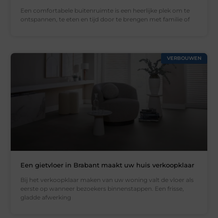
Een comfortabele buitenruimte is een heerlijke plek om te
ontspannen, te eten en tijd door te brengen met familie of
VERBOUWEN
Een gietvloer in Brabant maakt uw huis verkoopklaar
Bij het verkoopklaar maken van uw woning valt de vloer als
eerste op wanneer bezoekers binnenstappen. Een frisse,
gladde afwerking