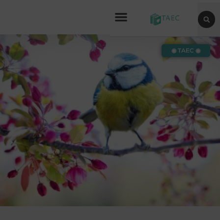
◉ TAEC ◉