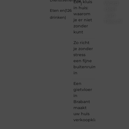
Dienstverlening
Een kluis
Word
)
in huis:
deel
Eten en
(126
waarom
van
drinken
)
je er niet
Taec.nl
zonder
Taec.nl
kunt
is dé
plek
Zo richt
waar
je zonder
creativiteit,
stress
schrijven
een fijne
en
buitenruimte
lezen
in
samenkomen.
Heb je
Een
een
passie
gietvloer
voor
in
bloggen,
Brabant
verhalen
maakt
vertellen
uw huis
of
verkoopklaar
gewoon
het