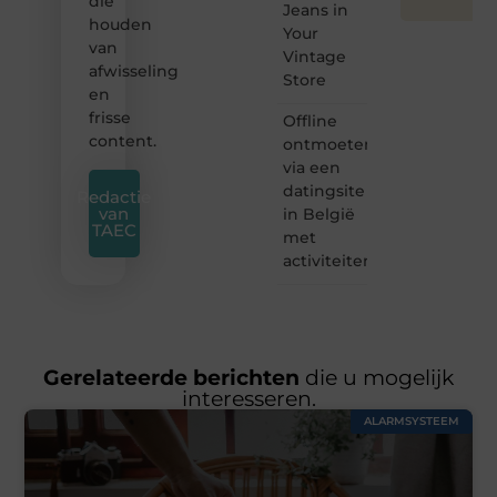
die
Jeans in
houden
Your
van
Vintage
afwisseling
Store
en
frisse
Offline
content.
ontmoeten
via een
datingsite
Redactie
van
in België
TAEC
met
activiteiten
Gerelateerde berichten
die u mogelijk
interesseren.
ALARMSYSTEEM