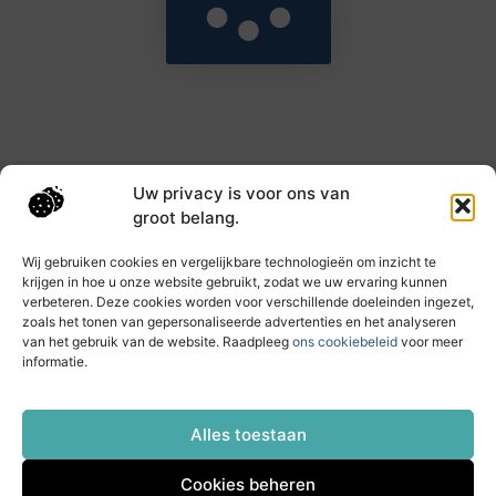
Uw privacy is voor ons van
Main Links
groot belang.
Goede backlinks: de sleutel tot hogere rankings en meer autoriteit
Geld verdienen met links: haal het maximale uit je online bereik
Wij gebruiken cookies en vergelijkbare technologieën om inzicht te
krijgen in hoe u onze website gebruikt, zodat we uw ervaring kunnen
verbeteren. Deze cookies worden voor verschillende doeleinden ingezet,
zoals het tonen van gepersonaliseerde advertenties en het analyseren
Dagelijks nieuwe inzichten op taec.nl
van het gebruik van de website. Raadpleeg
ons cookiebeleid
voor meer
Artikelen vol kennis, inspiratie en praktische tips die
informatie.
jouw ontwikkeling en dagelijks leven verrijken.
Website index
Cookiebeleid (EU)
Alles toestaan
Cookies beheren