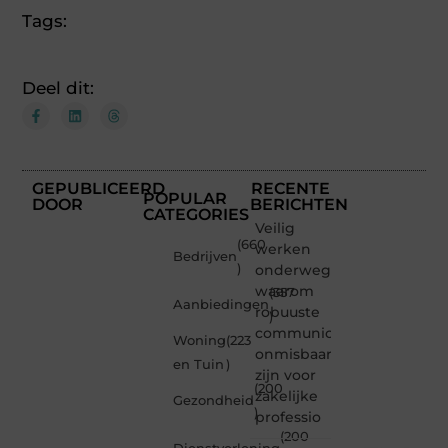
Tags:
Deel dit:
GEPUBLICEERD
RECENTE
POPULAR
DOOR
BERICHTEN
CATEGORIES
Veilig
(660
werken
Bedrijven
)
onderweg:
waarom
(357
Aanbiedingen
robuuste
)
communicatiemiddelen
Woning
(223
onmisbaar
en Tuin
)
zijn voor
(200
zakelijke
Gezondheid
)
professio
(200