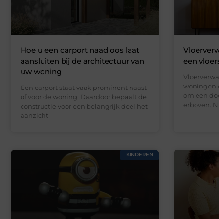
Hoe u een carport naadloos laat
Vloerverw
aansluiten bij de architectuur van
een vloer
uw woning
Vloerverwa
woningen d
Een carport staat vaak prominent naast
om een doo
of voor de woning. Daardoor bepaalt de
erboven. N
constructie voor een belangrijk deel het
aanzicht
KINDEREN