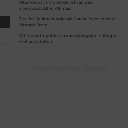
Vloerverwarming en de rol van een
vloerspecialist in Alkmaar
Tips for Selling Wholesale Carrot Jeans in Your
Vintage Store
Offline ontmoeten via een datingsite in België
met activiteiten
Word deel van Taec.nl
Taec.nl is dé plek waar creativiteit, schrijven en
lezen samenkomen. Heb je een passie voor
bloggen, verhalen vertellen of gewoon het
ontdekken van inspirerende content? Dan hoor
jij bij ons!
❝
Samen maken we bloggen toegankelijk,
creatief en leuk voor iedereen
❞