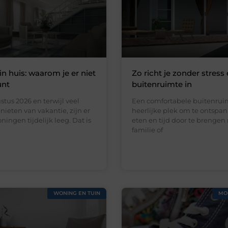
in huis: waarom je er niet
Zo richt je zonder stress 
unt
buitenruimte in
stus 2026 en terwijl veel
Een comfortabele buitenruim
ieten van vakantie, zijn er
heerlijke plek om te ontspan
ningen tijdelijk leeg. Dat is
eten en tijd door te brengen
familie of
WONING EN TUIN
MO