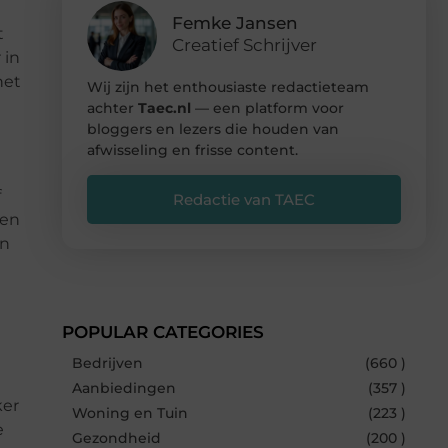
Femke Jansen
t
Creatief Schrijver
 in
het
Wij zijn het enthousiaste redactieteam
achter
Taec.nl
— een platform voor
bloggers en lezers die houden van
afwisseling en frisse content.
f
Redactie van TAEC
een
en
POPULAR CATEGORIES
Bedrijven
(660 )
Aanbiedingen
(357 )
ker
Woning en Tuin
(223 )
e
Gezondheid
(200 )