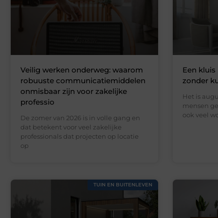
Veilig werken onderweg: waarom
Een kluis 
robuuste communicatiemiddelen
zonder k
onmisbaar zijn voor zakelijke
Het is augu
professio
mensen gen
ook veel wo
De zomer van 2026 is in volle gang en
dat betekent voor veel zakelijke
professionals dat projecten op locatie
op
TUIN EN BUITENLEVEN