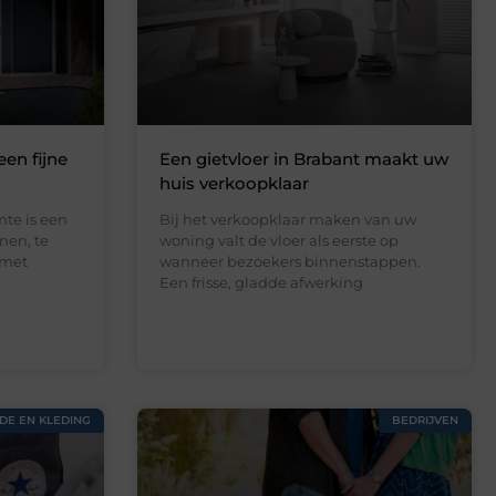
een fijne
Een gietvloer in Brabant maakt uw
huis verkoopklaar
te is een
Bij het verkoopklaar maken van uw
nen, te
woning valt de vloer als eerste op
 met
wanneer bezoekers binnenstappen.
Een frisse, gladde afwerking
DE EN KLEDING
BEDRIJVEN