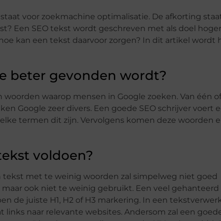
staat voor zoekmachine optimalisatie. De afkorting staa
kst? Een SEO tekst wordt geschreven met als doel hoger
e kan een tekst daarvoor zorgen? In dit artikel wordt 
 je beter gevonden wordt?
n woorden waarop mensen in Google zoeken. Van één o
ken Google zeer divers. Een goede SEO schrijver voert 
lke termen dit zijn. Vervolgens komen deze woorden 
tekst voldoen?
tekst met te weinig woorden zal simpelweg niet goed
 maar ook niet te weinig gebruikt. Een veel gehanteerd
ben de juiste H1, H2 of H3 markering. In een tekstverwer
vat links naar relevante websites. Andersom zal een goed