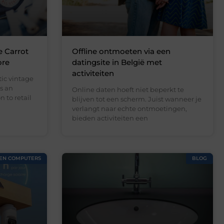
e Carrot
Offline ontmoeten via een
ore
datingsite in België met
activiteiten
ic vintage
s an
Online daten hoeft niet beperkt te
 to retail
blijven tot een scherm. Juist wanneer je
verlangt naar echte ontmoetingen,
bieden activiteiten een
 EN COMPUTERS
BLOG