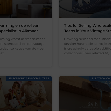
arming en de rol van
Tips for Selling Wholesal
specialist in Alkmaar
Jeans in Your Vintage St
rming wordt in steeds meer
Growing demand for authent
e standaard, en dat vraagt
fashion has made carrot jean
rdachte keuze van de vloer
increasingly valuable addition
iet
collections. Their relaxed fit,
ELECTRONICA EN COMPUTERS
ELECTRONICA