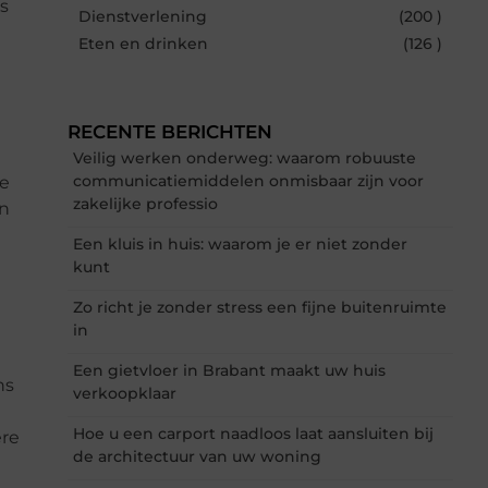
s
Dienstverlening
(200 )
Eten en drinken
(126 )
RECENTE BERICHTEN
Veilig werken onderweg: waarom robuuste
communicatiemiddelen onmisbaar zijn voor
de
zakelijke professio
en
Een kluis in huis: waarom je er niet zonder
kunt
Zo richt je zonder stress een fijne buitenruimte
in
Een gietvloer in Brabant maakt uw huis
ns
verkoopklaar
Hoe u een carport naadloos laat aansluiten bij
ere
de architectuur van uw woning