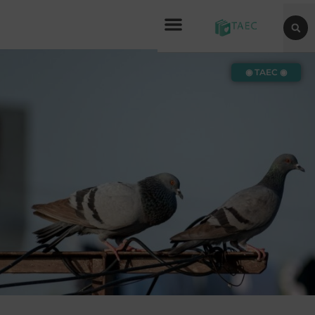
◉ TAEC ◉