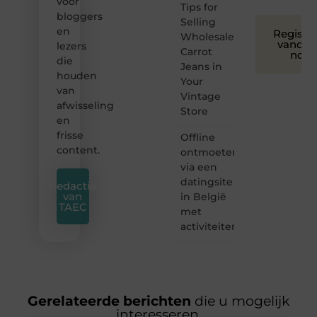
voor
Tips for
bloggers
Selling
en
Registre
Wholesale
vandaa
lezers
Carrot
nog
die
Jeans in
houden
Your
van
Vintage
afwisseling
Store
en
frisse
Offline
content.
ontmoeten
via een
datingsite
Redactie
van
in België
TAEC
met
activiteiten
Gerelateerde berichten
die u mogelijk
interesseren.