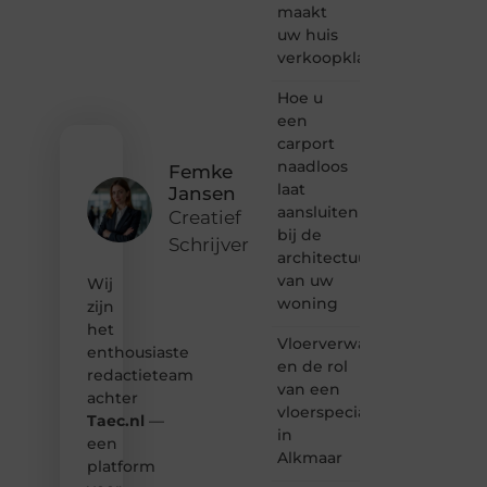
maakt
vertellen
uw huis
of
verkoopklaar
gewoon
het
ontdekken
Hoe u
van
een
inspirerende
carport
content?
naadloos
Femke
Dan
laat
Jansen
hoor jij
aansluiten
bij ons!
Creatief
bij de
Schrijver
❝
architectuur
Samen
van uw
Wij
maken
woning
zijn
we
het
bloggen
Vloerverwarming
toegankelijk,
enthousiaste
en de rol
creatief
redactieteam
van een
en
achter
leuk
vloerspecialist
Taec.nl
—
voor
in
een
iedereen
Alkmaar
platform
❞