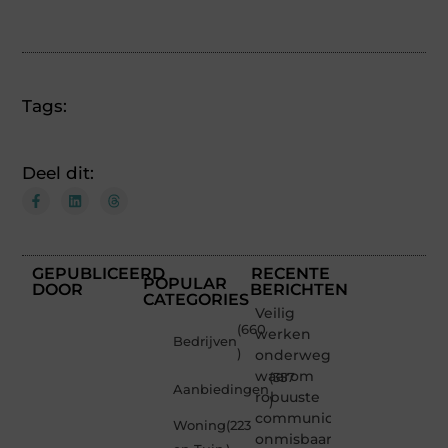
Tags:
Deel dit:
GEPUBLICEERD
RECENTE
POPULAR
DOOR
BERICHTEN
CATEGORIES
Veilig
(660
werken
Bedrijven
)
onderweg:
waarom
(357
Aanbiedingen
robuuste
)
communicatiemiddelen
Woning
(223
onmisbaar