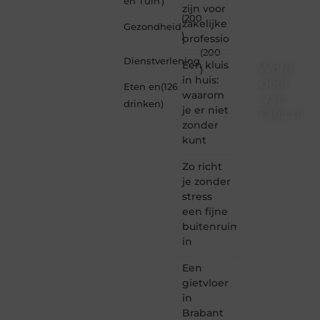
en Tuin
)
zijn voor
(200
zakelijke
Gezondheid
)
professio
(200
Dienstverlening
Een kluis
Word
)
in huis:
deel
Eten en
(126
waarom
van
drinken
)
je er niet
Taec.nl
zonder
Taec.nl
kunt
is dé
plek
Zo richt
waar
je zonder
creativiteit,
stress
schrijven
een fijne
en
buitenruimte
lezen
in
samenkomen.
Heb je
Een
een
passie
gietvloer
voor
in
bloggen,
Brabant
verhalen