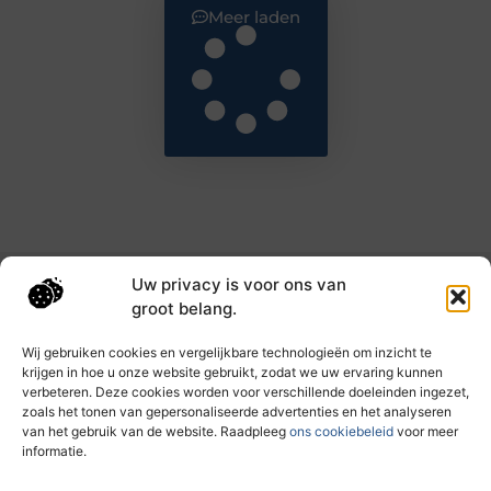
Meer laden
Uw privacy is voor ons van
Main Links
groot belang.
Goede backlinks: de sleutel tot hogere rankings en meer autoriteit
Geld verdienen met links: haal het maximale uit je online bereik
Wij gebruiken cookies en vergelijkbare technologieën om inzicht te
krijgen in hoe u onze website gebruikt, zodat we uw ervaring kunnen
verbeteren. Deze cookies worden voor verschillende doeleinden ingezet,
zoals het tonen van gepersonaliseerde advertenties en het analyseren
Dagelijks nieuwe inzichten op taec.nl
van het gebruik van de website. Raadpleeg
ons cookiebeleid
voor meer
Artikelen vol kennis, inspiratie en praktische tips die
informatie.
jouw ontwikkeling en dagelijks leven verrijken.