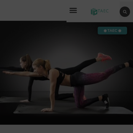
◉ TAEC ◉