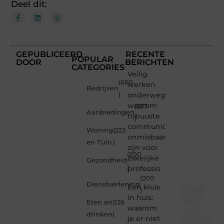
Deel dit:
GEPUBLICEERD
RECENTE
POPULAR
DOOR
BERICHTEN
CATEGORIES
Veilig
(660
werken
Bedrijven
)
onderweg:
waarom
(357
Aanbiedingen
robuuste
)
communicatiemiddelen
Woning
(223
onmisbaar
en Tuin
)
zijn voor
(200
zakelijke
Gezondheid
)
professio
(200
Dienstverlening
Een kluis
Word
)
in huis:
deel
Eten en
(126
waarom
van
drinken
)
je er niet
Taec.nl