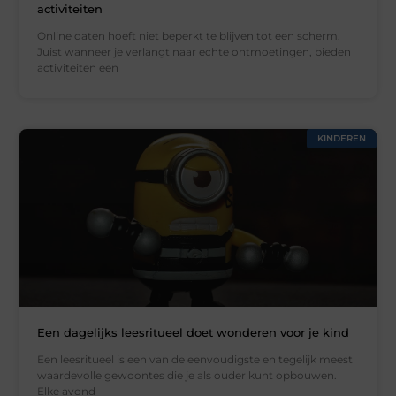
activiteiten
Online daten hoeft niet beperkt te blijven tot een scherm.
Juist wanneer je verlangt naar echte ontmoetingen, bieden
activiteiten een
KINDEREN
Een dagelijks leesritueel doet wonderen voor je kind
Een leesritueel is een van de eenvoudigste en tegelijk meest
waardevolle gewoontes die je als ouder kunt opbouwen.
Elke avond