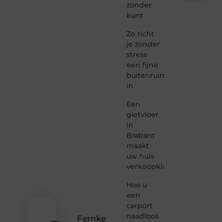
zonder
Taec.nl
kunt
is dé
plek
Zo richt
waar
je zonder
creativiteit,
stress
schrijven
een fijne
en
buitenruimte
lezen
in
samenkomen.
Heb je
Een
een
passie
gietvloer
voor
in
bloggen,
Brabant
verhalen
maakt
vertellen
uw huis
of
verkoopklaar
gewoon
het
ontdekken
Hoe u
van
een
inspirerende
carport
content?
naadloos
Femke
Dan