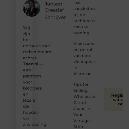
laat
Jansen
hoor jij
aansluiten
bij ons!
Creatief
bij de
Schrijver
❝
architectuur
Samen
van uw
Wij
maken
woning
zijn
we
het
bloggen
Vloerverwarming
toegankelijk,
enthousiaste
en de rol
creatief
redactieteam
van een
en
achter
leuk
vloerspecialist
Taec.nl
—
voor
in
een
iedereen
Alkmaar
platform
❞
voor
Tips for
bloggers
Selling
en
Registre
Wholesale
vandaa
lezers
Carrot
nog
die
Jeans in
houden
Your
van
Vintage
afwisseling
Store