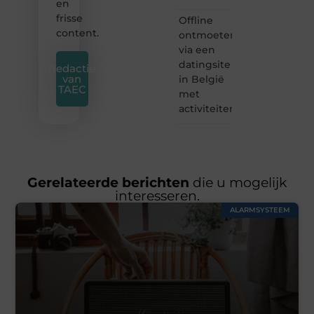
en
frisse
Offline
content.
ontmoeten
via een
datingsite
Redactie
van
in België
TAEC
met
activiteiten
Gerelateerde berichten
die u mogelijk
interesseren.
ALARMSYSTEEM