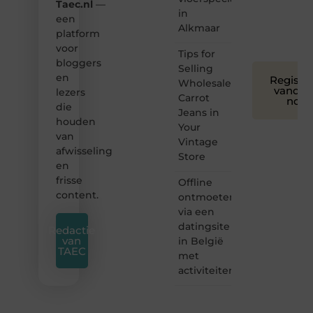
Taec.nl
—
voor
in
een
iedereen
Alkmaar
platform
❞
voor
Tips for
bloggers
Selling
en
Registre
Wholesale
vandaa
lezers
Carrot
nog
die
Jeans in
houden
Your
van
Vintage
afwisseling
Store
en
frisse
Offline
content.
ontmoeten
via een
datingsite
Redactie
van
in België
TAEC
met
activiteiten