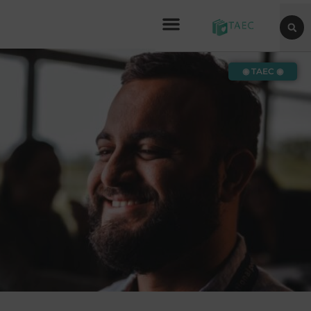
◉ TAEC ◉