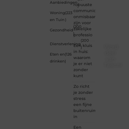
Aanbiedingen
robuuste
)
communicatiemiddelen
Woning
(223
onmisbaar
en Tuin
)
zijn voor
(200
zakelijke
Gezondheid
)
professio
(200
Dienstverlening
Een kluis
Word
)
in huis:
deel
Eten en
(126
waarom
van
drinken
)
je er niet
Taec.nl
zonder
Taec.nl
kunt
is dé
plek
Zo richt
waar
je zonder
creativiteit,
stress
schrijven
een fijne
en
buitenruimte
lezen
in
samenkomen.
Heb je
Een
een