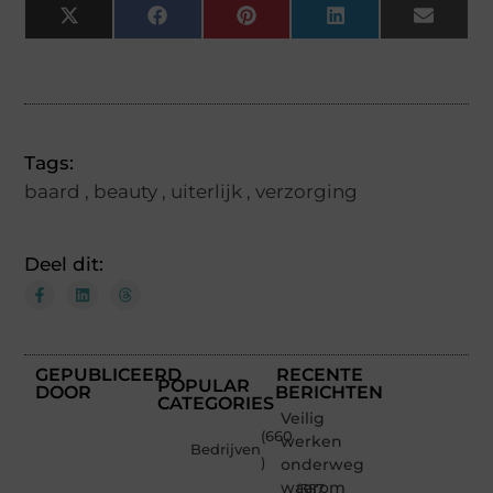
X
Facebook
Pinterest
LinkedIn
Email
(Twitter)
Tags:
baard
,
beauty
,
uiterlijk
,
verzorging
Deel dit:
GEPUBLICEERD
RECENTE
POPULAR
DOOR
BERICHTEN
CATEGORIES
Veilig
(660
werken
Bedrijven
)
onderweg:
waarom
(357