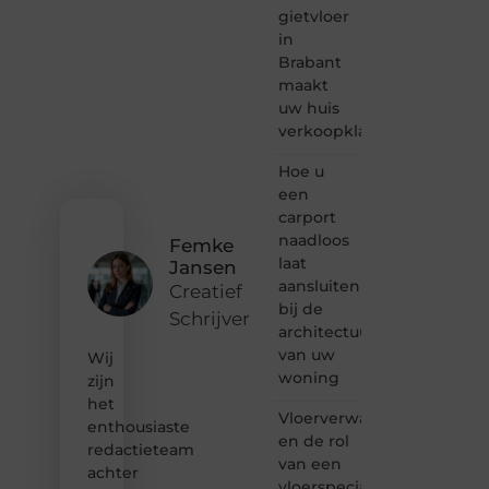
passie
gietvloer
voor
in
bloggen,
Brabant
verhalen
maakt
vertellen
uw huis
of
verkoopklaar
gewoon
het
ontdekken
Hoe u
van
een
inspirerende
carport
content?
naadloos
Femke
Dan
laat
Jansen
hoor jij
aansluiten
bij ons!
Creatief
bij de
Schrijver
❝
architectuur
Samen
van uw
Wij
maken
woning
zijn
we
het
bloggen
Vloerverwarming
toegankelijk,
enthousiaste
en de rol
creatief
redactieteam
van een
en
achter
leuk
vloerspecialist