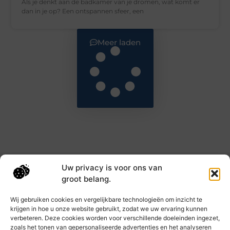
Als je denkt aan de badkamer van je dromen, wat komt er
dan in je op? Een ontspannen sfeer, een
Meer laden
Uw privacy is voor ons van
Main Links
groot belang.
Goede backlinks: de sleutel tot hogere rankings en meer autoriteit
Geld verdienen met links: haal het maximale uit je online bereik
Wij gebruiken cookies en vergelijkbare technologieën om inzicht te
krijgen in hoe u onze website gebruikt, zodat we uw ervaring kunnen
verbeteren. Deze cookies worden voor verschillende doeleinden ingezet,
zoals het tonen van gepersonaliseerde advertenties en het analyseren