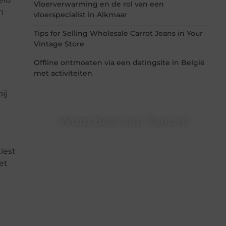
Vloerverwarming en de rol van een
h
vloerspecialist in Alkmaar
Tips for Selling Wholesale Carrot Jeans in Your
Vintage Store
Offline ontmoeten via een datingsite in België
met activiteiten
ij
Word deel van Taec.nl
Taec.nl is dé plek waar creativiteit, schrijven en
lezen samenkomen. Heb je een passie voor
iest
bloggen, verhalen vertellen of gewoon het
et
ontdekken van inspirerende content? Dan hoor
jij bij ons!
❝
Samen maken we bloggen toegankelijk,
creatief en leuk voor iedereen
❞