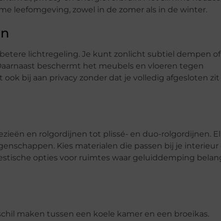
ame leefomgeving, zowel in de zomer als in de winter.
en
 betere lichtregeling. Je kunt zonlicht subtiel dempen of
e. Daarnaast beschermt het meubels en vloeren tegen
ook bij aan privacy zonder dat je volledig afgesloten zit
oezieën en rolgordijnen tot plissé- en duo-rolgordijnen. E
igenschappen. Kies materialen die passen bij je interieur
tische opties voor ruimtes waar geluiddemping belang
hil maken tussen een koele kamer en een broeikas.