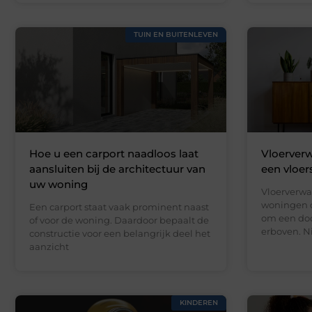
TUIN EN BUITENLEVEN
Hoe u een carport naadloos laat
Vloerverw
aansluiten bij de architectuur van
een vloer
uw woning
Vloerverwa
woningen d
Een carport staat vaak prominent naast
om een doo
of voor de woning. Daardoor bepaalt de
erboven. N
constructie voor een belangrijk deel het
aanzicht
KINDEREN