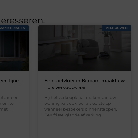
teresseren.
AANBIEDINGEN
VERBOUWEN
een fijne
Een gietvloer in Brabant maakt uw
huis verkoopklaar
te is een
Bij het verkoopklaar maken van uw
nen, te
woning valt de vloer als eerste op
 met
wanneer bezoekers binnenstappen.
Een frisse, gladde afwerking