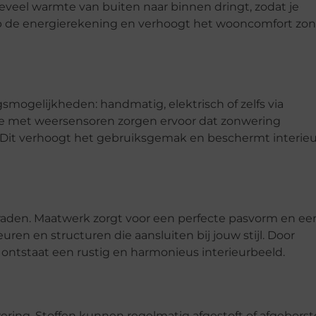
veel warmte van buiten naar binnen dringt, zodat je
 op de energierekening en verhoogt het wooncomfort zo
ogelijkheden: handmatig, elektrisch of zelfs via
ie met weersensoren zorgen ervoor dat zonwering
 Dit verhoogt het gebruiksgemak en beschermt interieu
 raden. Maatwerk zorgt voor een perfecte pasvorm en ee
euren en structuren die aansluiten bij jouw stijl. Door
ntstaat een rustig en harmonieus interieurbeeld.
ring. Stoffen kunnen regelmatig afgestoft of afgeborst