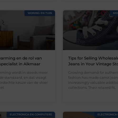
WONING EN TUIN
MO
arming en de rol van
Tips for Selling Wholesal
specialist in Alkmaar
Jeans in Your Vintage St
rming wordt in steeds meer
Growing demand for authent
e standaard, en dat vraagt
fashion has made carrot jean
rdachte keuze van de vloer
increasingly valuable addition
iet
collections. Their relaxed fit,
ELECTRONICA EN COMPUTERS
ELECTRONICA