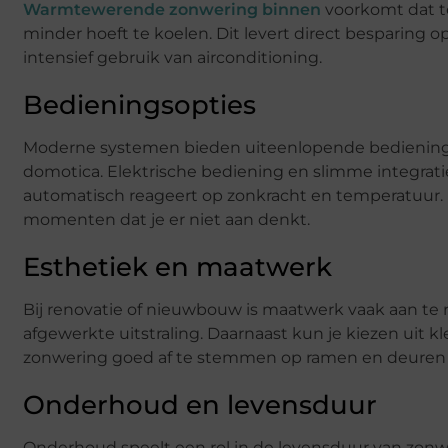
Warmtewerende zonwering binnen
voorkomt dat te
minder hoeft te koelen. Dit levert direct besparing
intensief gebruik van airconditioning.
Bedieningsopties
Moderne systemen bieden uiteenlopende bedieningsm
domotica. Elektrische bediening en slimme integrat
automatisch reageert op zonkracht en temperatuur.
momenten dat je er niet aan denkt.
Esthetiek en maatwerk
Bij renovatie of nieuwbouw is maatwerk vaak aan te
afgewerkte uitstraling. Daarnaast kun je kiezen uit kl
zonwering goed af te stemmen op ramen en deuren o
Onderhoud en levensduur
Onderhoud speelt een rol in de levensduur van zonwe