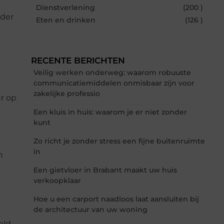
Dienstverlening
(200 )
nder
Eten en drinken
(126 )
RECENTE BERICHTEN
Veilig werken onderweg: waarom robuuste
communicatiemiddelen onmisbaar zijn voor
zakelijke professio
r op
Een kluis in huis: waarom je er niet zonder
kunt
Zo richt je zonder stress een fijne buitenruimte
in
n
Een gietvloer in Brabant maakt uw huis
verkoopklaar
Hoe u een carport naadloos laat aansluiten bij
de architectuur van uw woning
eld