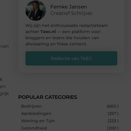
Femke Jansen
Creatief Schrijver
Wij zijn het enthousiaste redactieteam
achter
Taec.nl
— een platform voor
bloggers en lezers die houden van
afwisseling en frisse content.
 van
Redactie van TAEC
lk
 en
rijk
POPULAR CATEGORIES
Bedrijven
(660 )
Aanbiedingen
(357 )
Woning en Tuin
(223 )
Gezondheid
(200 )