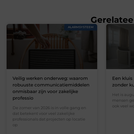
Gerelatee
ALARMSYSTEEM
Veilig werken onderweg: waarom
Een kluis 
robuuste communicatiemiddelen
zonder k
onmisbaar zijn voor zakelijke
Het is augu
professio
mensen gen
ook veel wo
De zomer van 2026 is in volle gang en
dat betekent voor veel zakelijke
professionals dat projecten op locatie
op