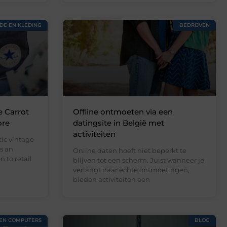
DE EN KLEDING
BEDRIJVEN
e Carrot
Offline ontmoeten via een
ore
datingsite in België met
activiteiten
ic vintage
s an
Online daten hoeft niet beperkt te
 to retail
blijven tot een scherm. Juist wanneer je
verlangt naar echte ontmoetingen,
bieden activiteiten een
 EN COMPUTERS
BLOG