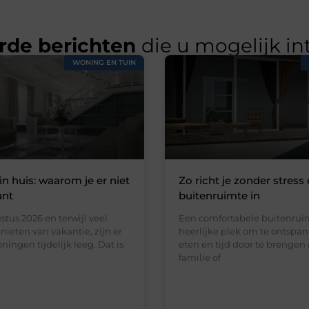
rde berichten
die u mogelijk in
WONING EN TUIN
in huis: waarom je er niet
Zo richt je zonder stress 
unt
buitenruimte in
stus 2026 en terwijl veel
Een comfortabele buitenruim
ieten van vakantie, zijn er
heerlijke plek om te ontspan
ningen tijdelijk leeg. Dat is
eten en tijd door te brengen
familie of