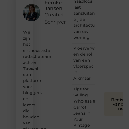
naadloos
Femke
Dan
laat
Jansen
hoor jij
aansluiten
bij ons!
Creatief
bij de
Schrijver
❝
architectuur
Samen
van uw
Wij
maken
woning
zijn
we
het
bloggen
Vloerverwarming
toegankelijk,
enthousiaste
en de rol
creatief
redactieteam
van een
en
achter
leuk
vloerspecialist
Taec.nl
—
voor
in
een
iedereen
Alkmaar
platform
❞
voor
Tips for
bloggers
Selling
en
Registre
Wholesale
vandaa
lezers
Carrot
nog
die
Jeans in
houden
Your
van
Vintage