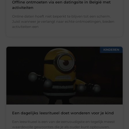
Offline ontmoeten via een datingsite in België met
activiteiten
Online daten hoeft niet beperkt te blijven tot een scherm.
Juist wanneer je verlangt naar echte ontmoetingen, bieden
activiteiten een
KINDEREN
Een dagelijks leesritueel doet wonderen voor je kind
Een leesritueel is een van de eenvoudigste en tegelijk meest
waardevolle gewoontes die je als ouder kunt opbouwen.