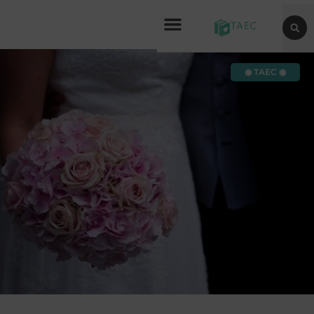
◉ TAEC ◉