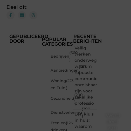
Deel dit:
GEPUBLICEERD
RECENTE
POPULAR
DOOR
BERICHTEN
CATEGORIES
Veilig
(660
werken
Bedrijven
)
onderweg:
waarom
(357
Aanbiedingen
robuuste
)
communicatiemiddelen
Woning
(223
onmisbaar
en Tuin
)
zijn voor
(200
zakelijke
Gezondheid
)
professio
(200
Dienstverlening
Een kluis
Word
)
in huis:
deel
Eten en
(126
waarom
van
drinken
)