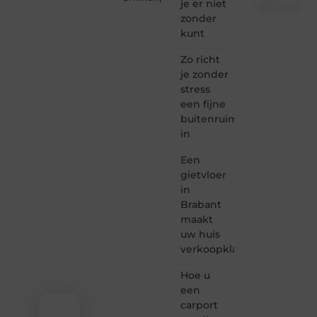
je er niet
Taec.nl
zonder
Taec.nl
kunt
is dé
plek
Zo richt
waar
je zonder
creativiteit,
stress
schrijven
een fijne
en
buitenruimte
lezen
in
samenkomen.
Heb je
Een
een
passie
gietvloer
voor
in
bloggen,
Brabant
verhalen
maakt
vertellen
uw huis
of
verkoopklaar
gewoon
het
ontdekken
Hoe u
van
een
inspirerende
carport
content?