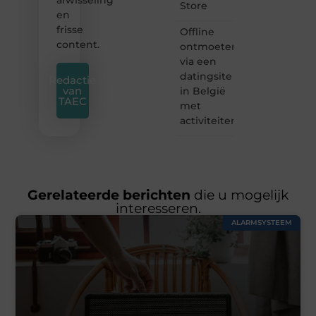
afwisseling
Store
en
frisse
Offline
content.
ontmoeten
via een
datingsite
Redactie
van
in België
TAEC
met
activiteiten
Gerelateerde berichten
die u mogelijk
interesseren.
ALARMSYSTEEM