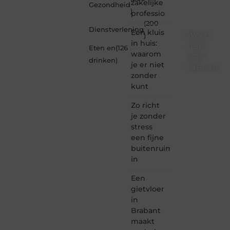
zakelijke
Gezondheid
)
professio
(200
Dienstverlening
Een kluis
Word
)
in huis:
deel
Eten en
(126
waarom
van
drinken
)
je er niet
Taec.nl
zonder
Taec.nl
kunt
is dé
plek
Zo richt
waar
je zonder
creativiteit,
stress
schrijven
een fijne
en
buitenruimte
lezen
in
samenkomen.
Heb je
Een
een
passie
gietvloer
voor
in
bloggen,
Brabant
verhalen
maakt
vertellen