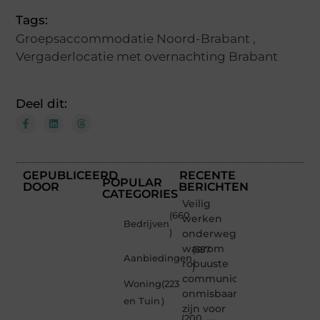
Tags:
Groepsaccommodatie Noord-Brabant
,
Vergaderlocatie met overnachting Brabant
Deel dit:
GEPUBLICEERD
RECENTE
POPULAR
DOOR
BERICHTEN
CATEGORIES
Veilig
(660
werken
Bedrijven
)
onderweg:
waarom
(357
Aanbiedingen
robuuste
)
communicatiemiddelen
Woning
(223
onmisbaar
en Tuin
)
zijn voor
(200