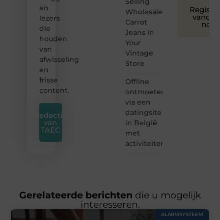
Selling
en
Registre
Wholesale
vandaa
lezers
Carrot
nog
die
Jeans in
houden
Your
van
Vintage
afwisseling
Store
en
frisse
Offline
content.
ontmoeten
via een
datingsite
Redactie
van
in België
TAEC
met
activiteiten
Gerelateerde berichten
die u mogelijk
interesseren.
ALARMSYSTEEM