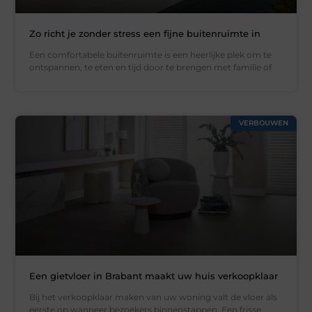
Zo richt je zonder stress een fijne buitenruimte in
Een comfortabele buitenruimte is een heerlijke plek om te
ontspannen, te eten en tijd door te brengen met familie of
VERBOUWEN
Een gietvloer in Brabant maakt uw huis verkoopklaar
Bij het verkoopklaar maken van uw woning valt de vloer als
eerste op wanneer bezoekers binnenstappen. Een frisse,