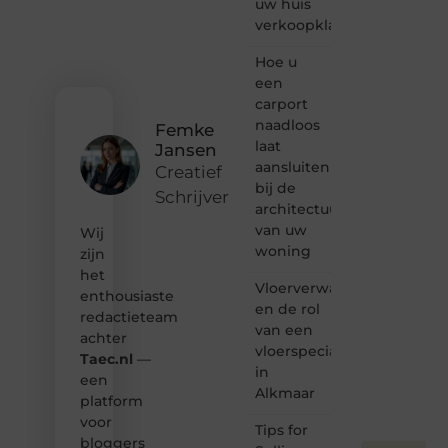
uw huis
of
verkoopklaar
gewoon
het
ontdekken
Hoe u
van
een
inspirerende
carport
content?
naadloos
Femke
Dan
laat
Jansen
hoor jij
aansluiten
bij ons!
Creatief
bij de
Schrijver
❝
architectuur
Samen
van uw
Wij
maken
woning
zijn
we
het
bloggen
Vloerverwarming
toegankelijk,
enthousiaste
en de rol
creatief
redactieteam
van een
en
achter
leuk
vloerspecialist
Taec.nl
—
voor
in
een
iedereen
Alkmaar
platform
❞
voor
Tips for
bloggers