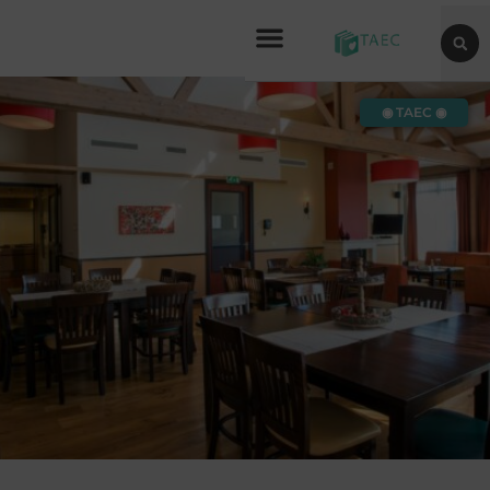
◉ TAEC ◉