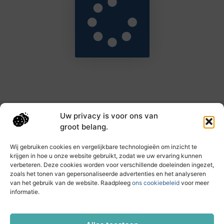
Uw privacy is voor ons van
Main Links
groot belang.
Goede backlinks: de sleutel tot hogere rankings en meer autoriteit
Geld verdienen met links: haal het maximale uit je online bereik
Wij gebruiken cookies en vergelijkbare technologieën om inzicht te
krijgen in hoe u onze website gebruikt, zodat we uw ervaring kunnen
verbeteren. Deze cookies worden voor verschillende doeleinden ingezet,
zoals het tonen van gepersonaliseerde advertenties en het analyseren
Dagelijks nieuwe inzichten op taec.nl
van het gebruik van de website. Raadpleeg
ons cookiebeleid
voor meer
Artikelen vol kennis, inspiratie en praktische tips die
informatie.
jouw ontwikkeling en dagelijks leven verrijken.
Website index
Cookiebeleid (EU)