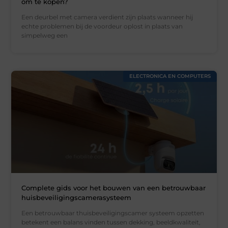
om te kopen?
Een deurbel met camera verdient zijn plaats wanneer hij
echte problemen bij de voordeur oplost in plaats van
simpelweg een
ELECTRONICA EN COMPUTERS
Complete gids voor het bouwen van een betrouwbaar
huisbeveiligingscamerasysteem
Een betrouwbaar thuisbeveiligingscamer systeem opzetten
betekent een balans vinden tussen dekking, beeldkwaliteit,